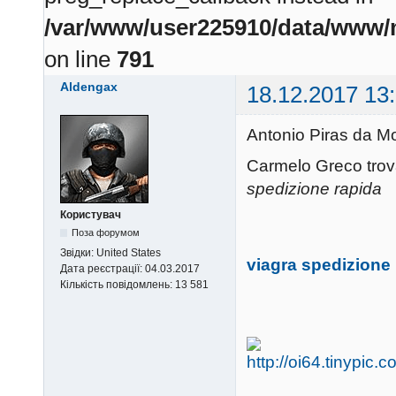
/var/www/user225910/data/www/m
on line
791
Aldengax
18.12.2017 13
Antonio Piras da M
Carmelo Greco trova
spedizione rapida
Користувач
Поза форумом
Звідки:
United States
viagra spedizione
Дата реєстрації:
04.03.2017
Кількість повідомлень:
13 581