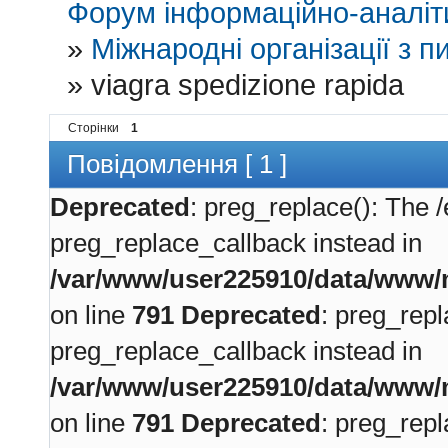
Форум інформаційно-аналіти
»
Міжнародні організації з пи
»
viagra spedizione rapida
Сторінки
1
Повідомлення [ 1 ]
Deprecated
: preg_replace(): The /
preg_replace_callback instead in
/var/www/user225910/data/www/m
on line
791
Deprecated
: preg_repl
preg_replace_callback instead in
/var/www/user225910/data/www/m
on line
791
Deprecated
: preg_repl