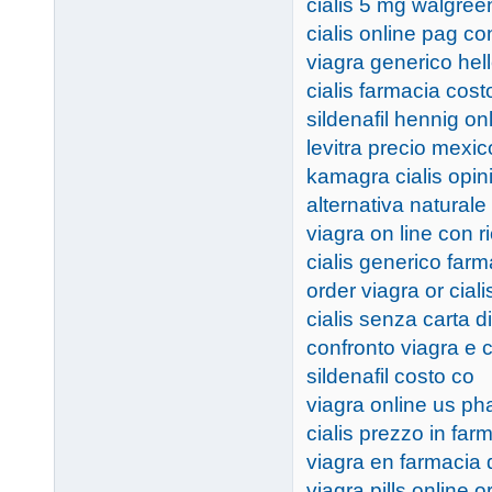
cialis 5 mg walgree
cialis online pag co
viagra generico hel
cialis farmacia cost
sildenafil hennig on
levitra precio mexic
kamagra cialis opin
alternativa naturale
viagra on line con ri
cialis generico far
order viagra or ciali
cialis senza carta di
confronto viagra e c
sildenafil costo co
viagra online us p
cialis prezzo in farm
viagra en farmacia 
viagra pills online o