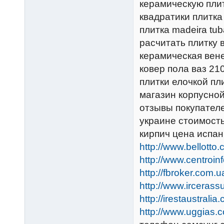
керамическую плит
квадратики плитка
плитка madeira tu
расчитать плитку 
керамическая вене
ковер пола ваз 21
плитки елочкой пл
магазин корпусной
отзывы покупателе
украине стоимость
кирпич цена испа
http://www.bellott
http://www.centroin
http://fbroker.com
http://www.ircerass
http://irestaustral
http://www.uggias.