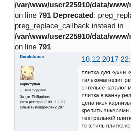
/var/www/user225910/data/www/m
on line
791
Deprecated
: preg_repl
preg_replace_callback instead in
/var/www/user225910/data/www/m
on line
791
Derekdoose
18.12.2017 22
плитка для кухни 
талькомагнезит рв
Користувач
энгельсе каталог 
Поза форумом
плитка в ванну рел
Звідки:
Philippines
цена икея карнизы
Дата реєстрації:
09.11.2017
Кількість повідомлень:
287
крепить анкерами 
театральной плит
текстиль плитка к