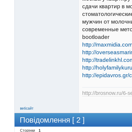
сдачи квартир в м
стоматологически
мужчин от молочн
современные мето
bootloader
http://maxmidia.co
http://overseasmar
http://tradelinkhl
http://holyfamilyk
http://epidavros.gr
http://brosnow.ru/6-s
вебсайт
Повідомлення [ 2 ]
Сторінки
1