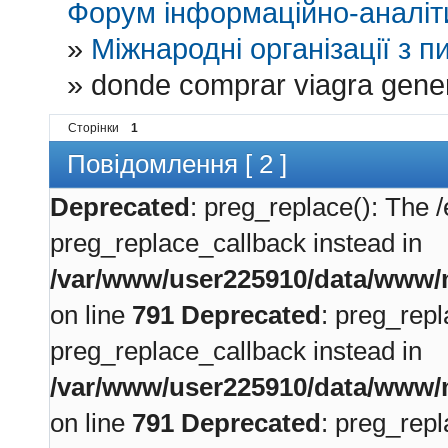
Форум інформаційно-аналіти
»
Міжнародні організації з пи
»
donde comprar viagra gene
Сторінки
1
Повідомлення [ 2 ]
Deprecated
: preg_replace(): The /
preg_replace_callback instead in
/var/www/user225910/data/www/m
on line
791
Deprecated
: preg_repl
preg_replace_callback instead in
/var/www/user225910/data/www/m
on line
791
Deprecated
: preg_repl