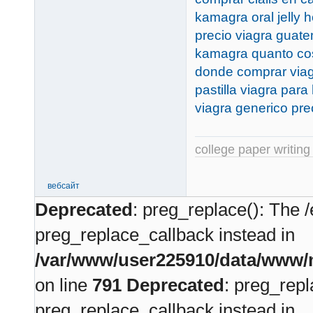
kamagra oral jelly 
precio viagra guat
kamagra quanto cos
donde comprar via
pastilla viagra par
viagra generico pre
college paper writing
вебсайт
Deprecated
: preg_replace(): The /
preg_replace_callback instead in
/var/www/user225910/data/www/m
on line
791
Deprecated
: preg_repl
preg_replace_callback instead in