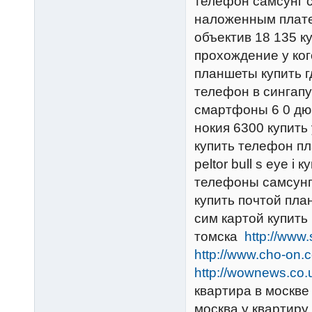
телефон самсунг с
наложенным плате
объектив 18 135 к
прохождение у ког
планшеты купить г
телефон в сингап
смартфоны 6 0 дю
нокия 6300 купить
купить телефон пл
peltor bull s eye 
телефоны самсунг
купить почтой пл
сим картой купить
томска
http://www
http://www.cho-on.
http://wownews.co.
квартира в москве
москва y квартиру