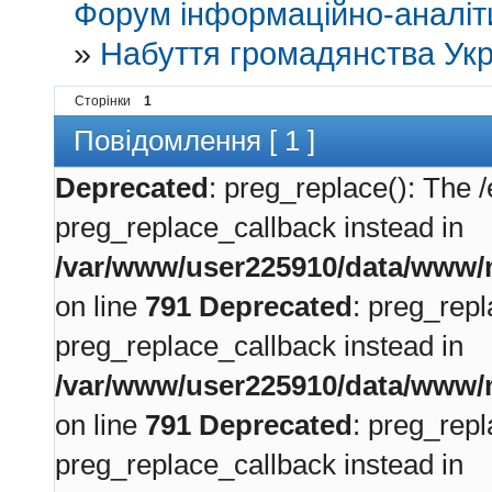
Форум інформаційно-аналіти
»
Набуття громадянства Укр
Сторінки
1
Повідомлення [ 1 ]
Deprecated
: preg_replace(): The /
preg_replace_callback instead in
/var/www/user225910/data/www/m
on line
791
Deprecated
: preg_repl
preg_replace_callback instead in
/var/www/user225910/data/www/m
on line
791
Deprecated
: preg_repl
preg_replace_callback instead in