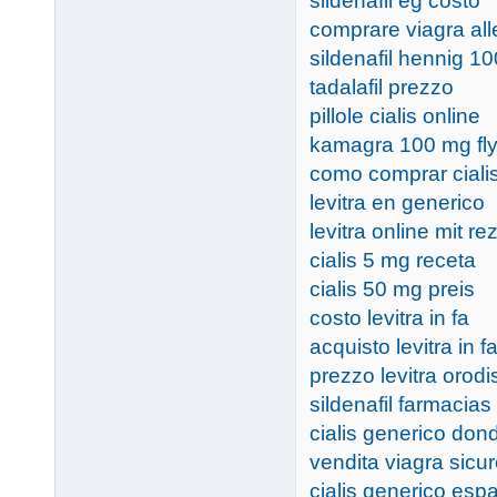
sildenafil eg costo
comprare viagra all
sildenafil hennig 1
tadalafil prezzo
pillole cialis online
kamagra 100 mg fl
como comprar ciali
levitra en generico
levitra online mit re
cialis 5 mg receta
cialis 50 mg preis
costo levitra in fa
acquisto levitra in 
prezzo levitra orodi
sildenafil farmacias
cialis generico do
vendita viagra sicu
cialis generico esp