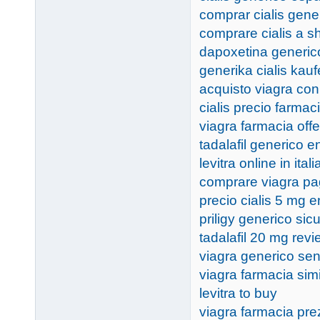
comprar cialis gene
comprare cialis a 
dapoxetina generico
generika cialis kau
acquisto viagra co
cialis precio farmac
viagra farmacia offe
tadalafil generico 
levitra online in itali
comprare viagra p
precio cialis 5 mg 
priligy generico sic
tadalafil 20 mg rev
viagra generico senz
viagra farmacia simi
levitra to buy
viagra farmacia pr