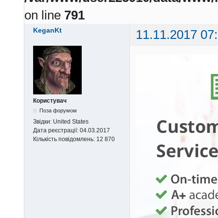
on line
791
KeganKt
11.11.2017 07
Користувач
Поза форумом
Звідки:
United States
Дата реєстрації:
04.03.2017
Кількість повідомлень:
12 870