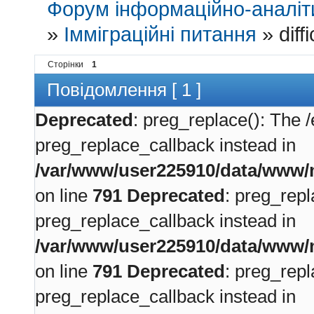
Форум інформаційно-аналіти
»
Імміграційні питання
»
diff
Сторінки
1
Повідомлення [ 1 ]
Deprecated
: preg_replace(): The /
preg_replace_callback instead in
/var/www/user225910/data/www/m
on line
791
Deprecated
: preg_repl
preg_replace_callback instead in
/var/www/user225910/data/www/m
on line
791
Deprecated
: preg_repl
preg_replace_callback instead in