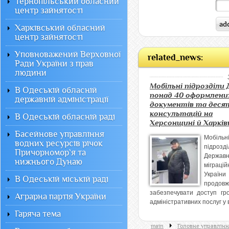
Тернопільський обласний
центр зайнятості
Харківський обласний
центр зайнятості
Уповноважений Верховної
related_news:
Ради України з прав
людини
Мобільні підрозділи
В Одеській обласній
понад 40 оформлени
державній адміністрації
документів та деся
консультацій на
В Одеській обласній раді
Херсонщині й Харків
Басейнове управління
Мобільн
водних ресурсів річок
підрозді
Причорномор`я та
Державн
нижнього Дунаю
міграцій
України
В Одеській міській раді
продовж
забезпечувати доступ гр
Аграрна партія України
адміністративних послуг у в
Гаряча тема
main
Головне управлінн