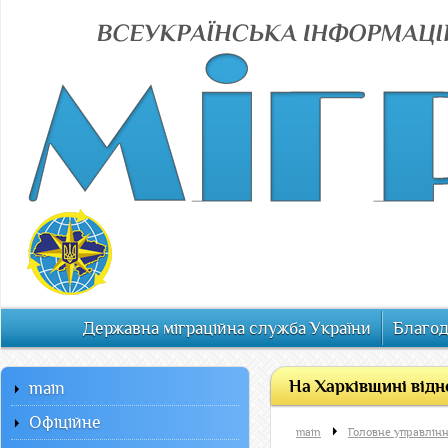
Державна міграційна служба України
Благод
На Харківщині відн
main
Офiцiйне
main
Головне управлінн