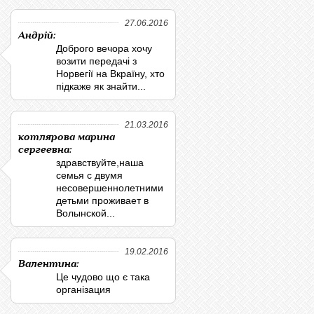
27.06.2016
Андрій:
Доброго вечора хочу
возити передачі з
Норвегії на Вкраїну, хто
підкаже як знайти...
21.03.2016
котлярова марина
сергеевна:
здравствуйте,наша
семья с двумя
несовершеннолетними
детьми проживает в
Волынской...
19.02.2016
Валентина:
Це чудово що є така
організация