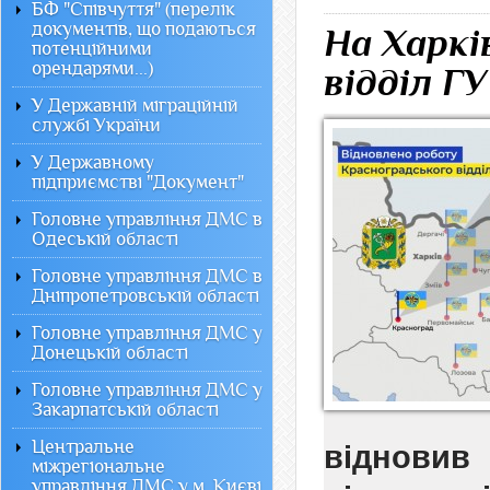
БФ "Співчуття" (перелік
документів, що подаються
На Харкі
потенційними
орендарями...)
відділ Г
У Державній міграційній
службі України
У Державному
підприємстві "Документ"
Головне управління ДМС в
Одеській області
Головне управління ДМС в
Дніпропетровській області
Головне управління ДМС у
Донецькій області
Головне управління ДМС у
Закарпатській області
Центральне
віднови
міжрегіональне
управління ДМС у м. Києві