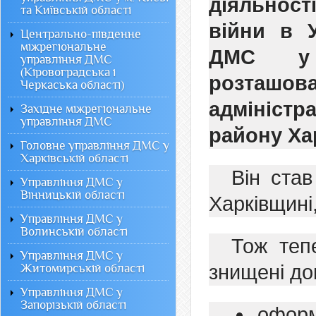
діяльнос
та Київській області
війни в У
Центрально-південне
міжрегіональне
ДМС у 
управління ДМС
(Кіровоградська і
розташо
Черкаська області)
адміністр
Західне міжрегіональне
управління ДМС
району Хар
Головне управління ДМС у
Харківській області
Він ста
Управління ДМС у
Вінницькій області
Харківщині,
Управління ДМС у
Волинській області
Тож теп
Управління ДМС у
знищені до
Житомирській області
Управління ДМС у
Запорізькій області
оформ