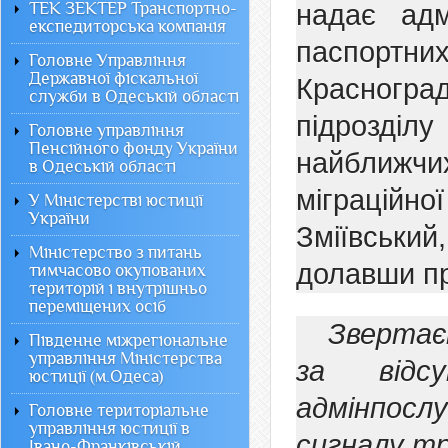
ТЕК ЗЕКТЕР Транспортно-
надає адм
експедиторська компанія
паспорт
Головне Управління
Державної фіскальної
Красногра
служби в Одеській області
підрозділ
Головне управління
Пенсійного фонду України
найближч
в Одеській області
міграційно
У Міністерстві юстиції
України
Зміївський
Міністерство з питань
долавши пр
тимчасово окупованих
територій і внутрішньо
переміщених осіб
Звертаєм
Південне міжрегіональне
управління Міністерства
за відсу
юстиції (м.Одеса)
адмінпос
Головне територіальне
управління юстиції в
сигналу тр
Івано-Франківській