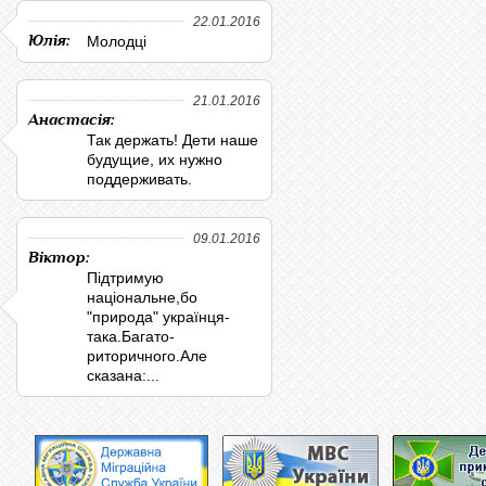
22.01.2016
Юлія:
Молодці
21.01.2016
Анастасія:
Так держать! Дети наше
будущие, их нужно
поддерживать.
09.01.2016
Віктор:
Підтримую
національне,бо
"природа" українця-
така.Багато-
риторичного.Але
сказана:...