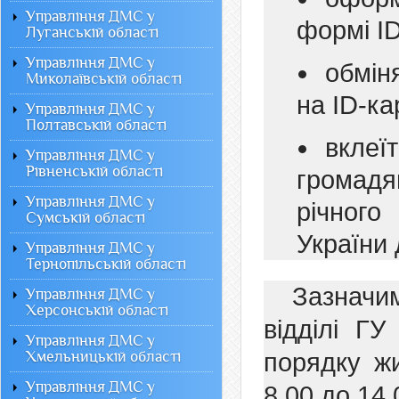
Управління ДМС у
формі ID
Луганській області
Управління ДМС у
обмін
Миколаївській області
на ID-ка
Управління ДМС у
Полтавській області
вкле
Управління ДМС у
Рівненській області
громадян
Управління ДМС у
річного
Сумській області
України 
Управління ДМС у
Тернопільській області
Зазначи
Управління ДМС у
Херсонській області
відділі Г
Управління ДМС у
Хмельницькій області
порядку жи
Управління ДМС у
8.00 до 14