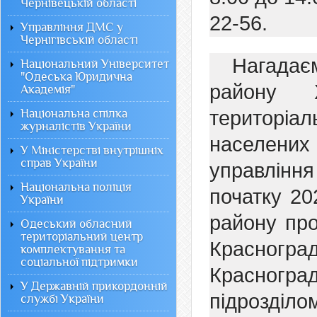
Чернівецькій області
22-56.
Управління ДМС у
Чернігівській області
Нагадає
Національний Університет
"Одеська Юридична
району Х
Академія"
Національна спілка
територіа
журналістів України
населени
У Міністерстві внутрішніх
справ України
управління
Національна поліція
початку 20
України
району про
Одеський обласний
територіальний центр
Красногр
комплектування та
соціальної підтримки
Красноград
У Державній прикордонній
підрозділ
службі України