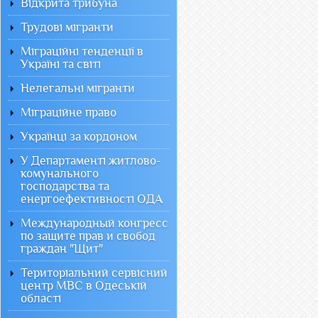
Відкрита трибуна
Трудові мігранти
Міграційні тенденції в
Україні та світі
Нелегальні мігранти
Міграційне право
Українці за кордоном
У Департаменті житлово-
комунального
господарства та
енергоефективності ОДА
Международный конгресс
по защите прав и свобод
граждан "Щит"
Територіальний сервісний
центр МВС в Одеській
області