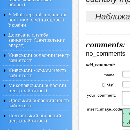
області
У Міністерстві соціальної
Наближа
політики, сім'ї та єдності
України
Державна служба
зайнятості (Центральний
comments:
апарат)
no_comments
Київський обласний центр
зайнятості
add_comment:
Київський міський центр
name:
зайнятості
Миколаївський обласний
E-Mail:
центр зайнятості
your_comment:
Одеський обласний центр
зайнятості
insert_image_code:
Полтавський обласний
центр зайнятості