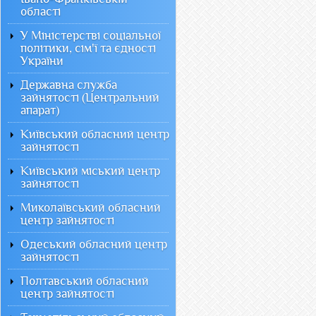
області
У Міністерстві соціальної
політики, сім'ї та єдності
України
Державна служба
зайнятості (Центральний
апарат)
Київський обласний центр
зайнятості
Київський міський центр
зайнятості
Миколаївський обласний
центр зайнятості
Одеський обласний центр
зайнятості
Полтавський обласний
центр зайнятості