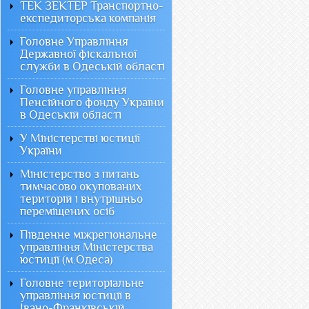
ТЕК ЗЕКТЕР Транспортно-
експедиторська компанія
Головне Управління
Державної фіскальної
служби в Одеській області
Головне управління
Пенсійного фонду України
в Одеській області
У Міністерстві юстиції
України
Міністерство з питань
тимчасово окупованих
територій і внутрішньо
переміщених осіб
Південне міжрегіональне
управління Міністерства
юстиції (м.Одеса)
Головне територіальне
управління юстиції в
Івано-Франківській