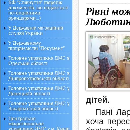
БФ "Співчуття" (перелік
документів, що подаються
Рівні мож
потенційними
орендарями...)
Люботи
У Державній міграційній
службі України
У Державному
підприємстві "Документ"
Головне управління ДМС в
Одеській області
Головне управління ДМС в
Дніпропетровській області
Головне управління ДМС у
Донецькій області
дітей.
Головне управління ДМС у
Закарпатській області
Пані Лар
Центральне
хоча перес
міжрегіональне
управління ДМС у м. Києві