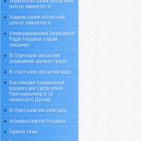
Тернопільський обласний
центр зайнятості
Харківський обласний
центр зайнятості
Уповноважений Верховної
Ради України з прав
людини
В Одеській обласній
державній адміністрації
В Одеській обласній раді
Басейнове управління
водних ресурсів річок
Причорномор`я та
нижнього Дунаю
В Одеській міській раді
Аграрна партія України
Гаряча тема