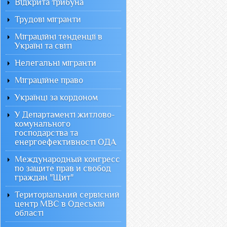
Відкрита трибуна
Трудові мігранти
Міграційні тенденції в
Україні та світі
Нелегальні мігранти
Міграційне право
Українці за кордоном
У Департаменті житлово-
комунального
господарства та
енергоефективності ОДА
Международный конгресс
по защите прав и свобод
граждан "Щит"
Територіальний сервісний
центр МВС в Одеській
області