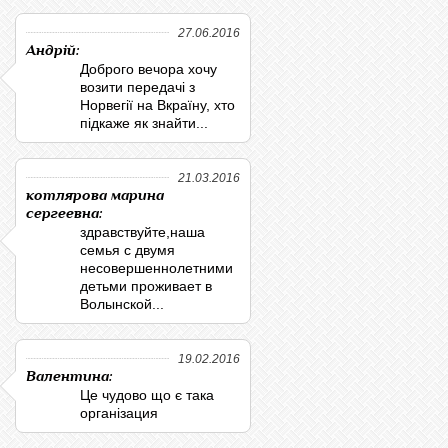
27.06.2016
Андрій:
Доброго вечора хочу
возити передачі з
Норвегії на Вкраїну, хто
підкаже як знайти...
21.03.2016
котлярова марина
сергеевна:
здравствуйте,наша
семья с двумя
несовершеннолетними
детьми проживает в
Волынской...
19.02.2016
Валентина:
Це чудово що є така
організация