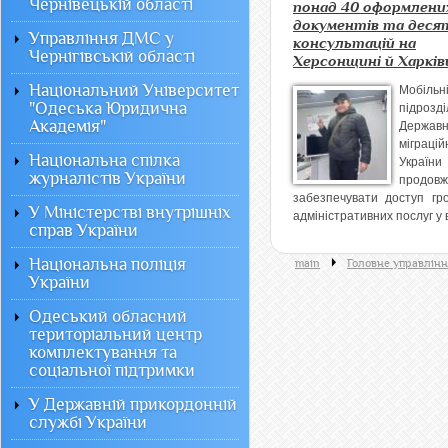
Чернівецькій області
понад 40 оформлени
документів та деся
Управління ДМС у
консультацій на
Чернігівській області
Херсонщині й Харків
Національний Університет
Мобільн
"Одеська Юридична
підрозді
Академія"
Державн
міграцій
Національна спілка
України
журналістів України
продовж
забезпечувати доступ гр
У Міністерстві внутрішніх
адміністративних послуг у в
справ України
Національна поліція
main
Головне управлінн
України
Одеський обласний
територіальний центр
комплектування та
соціальної підтримки
У Державній прикордонній
службі України