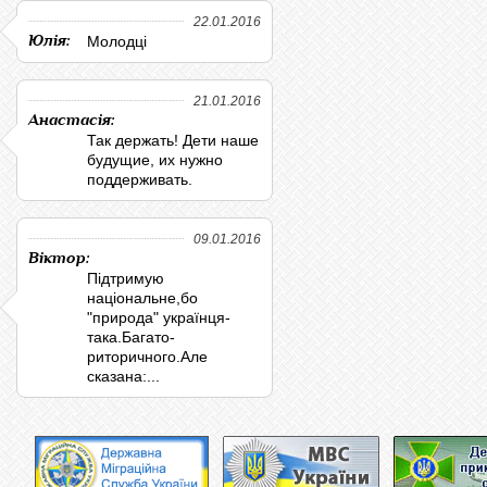
22.01.2016
Юлія:
Молодці
21.01.2016
Анастасія:
Так держать! Дети наше
будущие, их нужно
поддерживать.
09.01.2016
Віктор:
Підтримую
національне,бо
"природа" українця-
така.Багато-
риторичного.Але
сказана:...