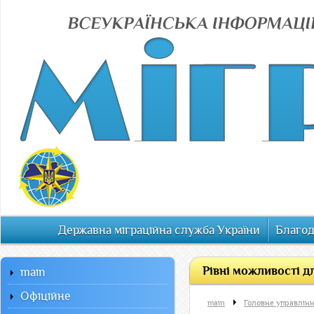
Державна міграційна служба України
Благод
Рівні можливості дл
main
Офiцiйне
main
Головне управлінн