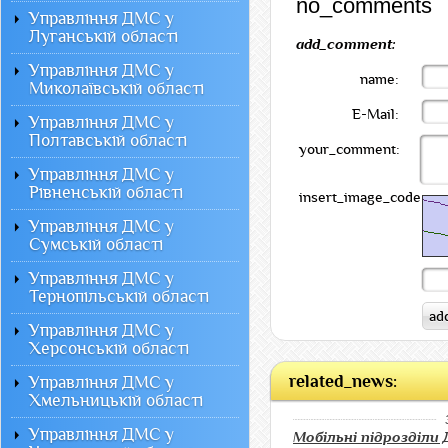
no_comments
Управління ДМС у
Луганській області
add_comment:
Управління ДМС у
name:
Миколаївській області
E-Mail:
Управління ДМС у
Полтавській області
your_comment:
Управління ДМС у
Рівненській області
insert_image_code:
Управління ДМС у
Сумській області
Управління ДМС у
Тернопільській області
Управління ДМС у
Херсонській області
related_news:
Управління ДМС у
Хмельницькій області
Управління ДМС у
Мобільні підрозділи