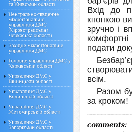
бар’єрів д
та Київській області
Вхід до п
Центрально-південне
кнопкою ви
міжрегіональне
управління ДМС
зручно і в
(Кіровоградська і
Черкаська області)
комфортні
Західне міжрегіональне
подати док
управління ДМС
Безбар’є
Головне управління ДМС у
Харківській області
створювати
Управління ДМС у
всім.
Вінницькій області
Разом б
Управління ДМС у
Волинській області
за кроком!
Управління ДМС у
Житомирській області
Управління ДМС у
comments:
Запорізькій області