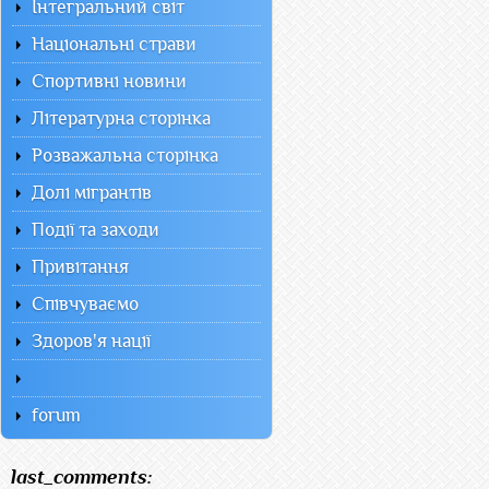
Інтегральний світ
Національні страви
Спортивні новини
Літературна сторінка
Розважальна сторінка
Долі мігрантів
Події та заходи
Привітання
Співчуваємо
Здоров'я нації
forum
last_comments: