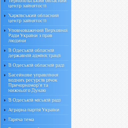
Тернопільський обласний
центр зайнятості
Харківський обласний
центр зайнятості
Уповноважений Верховної
Ради України з прав
людини
В Одеській обласній
державній адміністрації
В Одеській обласній раді
Басейнове управління
водних ресурсів річок
Причорномор`я та
нижнього Дунаю
В Одеській міській раді
Аграрна партія України
Гаряча тема