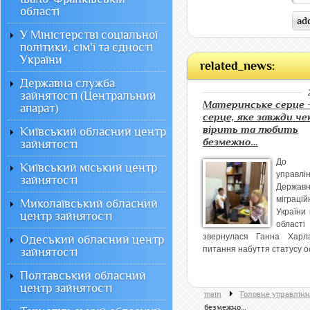
області
У Міністерстві соціальної
політики, сім'ї та єдності
України
related_news:
Державна служба
зайнятості (Центральний
Материнське серце 
апарат)
серце, яке завжди че
вірить та любить
Київський обласний центр
безмежно…
зайнятості
До Го
Київський міський центр
управлі
зайнятості
Державн
міграцій
Миколаївський обласний
України 
центр зайнятості
області
звернулася Ганна Харл
Одеський обласний центр
питання набуття статусу ос
зайнятості
Полтавський обласний
центр зайнятості
main
Головне управлінн
безмежно…