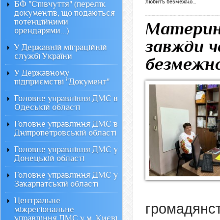
любить безмежно…
БФ "Співчуття" (перелік
документів, що подаються
потенційними
Материнс
орендарями...)
завжди ч
У Державній міграційній
службі України
безмежн
У Державному
підприємстві "Документ"
Головне управління ДМС в
Одеській області
Головне управління ДМС в
Дніпропетровській області
Головне управління ДМС у
Донецькій області
Головне управління ДМС у
Закарпатській області
Центральне
громадянст
міжрегіональне
управління ДМС у м. Києві