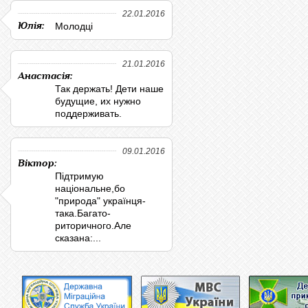
22.01.2016
Юлія:
Молодці
21.01.2016
Анастасія:
Так держать! Дети наше
будущие, их нужно
поддерживать.
09.01.2016
Віктор:
Підтримую
національне,бо
"природа" українця-
така.Багато-
риторичного.Але
сказана:...