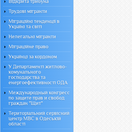
Відкрита трибуна
Трудові мігранти
Міграційні тенденції в
Україні та світі
Нелегальні мігранти
Міграційне право
Українці за кордоном
У Департаменті житлово-
комунального
господарства та
енергоефективності ОДА
Международный конгресс
по защите прав и свобод
граждан "Щит"
Територіальний сервісний
центр МВС в Одеській
області