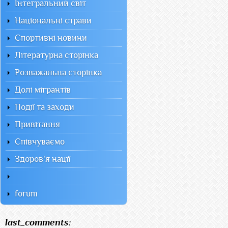
Інтегральний світ
Національні страви
Спортивні новини
Літературна сторінка
Розважальна сторінка
Долі мігрантів
Події та заходи
Привітання
Співчуваємо
Здоров'я нації
forum
last_comments: