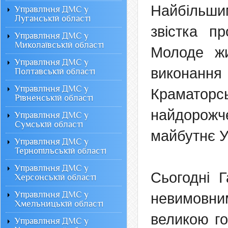
Найбільши
Управління ДМС у
Луганській області
звістка п
Управління ДМС у
Миколаївській області
Молоде жи
Управління ДМС у
виконанн
Полтавській області
Управління ДМС у
Краматорс
Рівненській області
найдорожч
Управління ДМС у
Сумській області
майбутнє У
Управління ДМС у
Тернопільській області
Управління ДМС у
Сьогодні 
Херсонській області
Управління ДМС у
невимовни
Хмельницькій області
великою го
Управління ДМС у