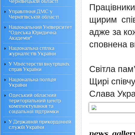
Чернівецькій області
Працівник
Управління ДМС у
Чернігівській області
щирим спів
Національний Університет
адже за ко
"Одеська Юридична
Академія"
сповнена в
Національна спілка
журналістів України
У Міністерстві внутрішніх
Світла па
справ України
Щирі співчу
Національна поліція
України
Слава Укра
Одеський обласний
територіальний центр
комплектування та
соціальної підтримки
У Державній прикордонній
службі України
news_galler