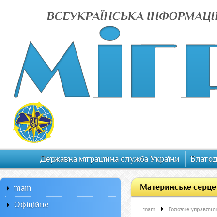
Державна міграційна служба України
Благод
Материнське серце —
main
Офiцiйне
main
Головне управлінн