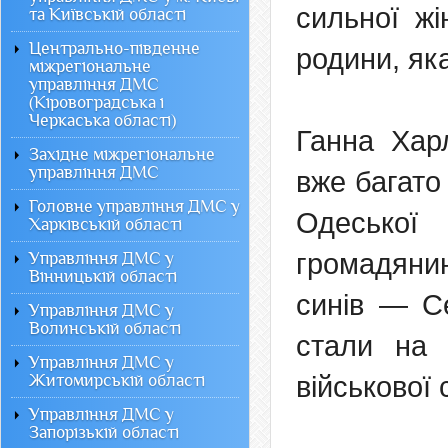
сильної жі
та Київській області
Центрально-південне
родини, як
міжрегіональне
управління ДМС
(Кіровоградська і
Черкаська області)
Ганна Хар
Західне міжрегіональне
управління ДМС
вже багато
Головне управління ДМС у
Одеської
Харківській області
громадяни
Управління ДМС у
Вінницькій області
синів — Се
Управління ДМС у
Волинській області
стали на 
Управління ДМС у
Житомирській області
військової
Управління ДМС у
Запорізькій області