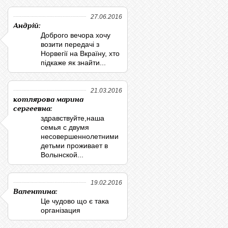
27.06.2016
Андрій:
Доброго вечора хочу
возити передачі з
Норвегії на Вкраїну, хто
підкаже як знайти...
21.03.2016
котлярова марина
сергеевна:
здравствуйте,наша
семья с двумя
несовершеннолетними
детьми проживает в
Волынской...
19.02.2016
Валентина:
Це чудово що є така
організация