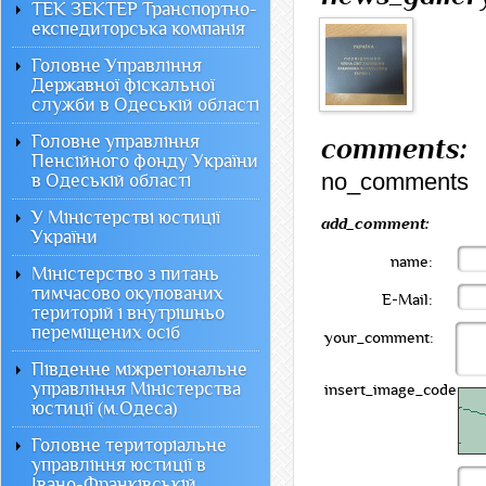
ТЕК ЗЕКТЕР Транспортно-
експедиторська компанія
Головне Управління
Державної фіскальної
служби в Одеській області
Головне управління
comments:
Пенсійного фонду України
no_comments
в Одеській області
У Міністерстві юстиції
add_comment:
України
name:
Міністерство з питань
тимчасово окупованих
E-Mail:
територій і внутрішньо
переміщених осіб
your_comment:
Південне міжрегіональне
управління Міністерства
insert_image_code:
юстиції (м.Одеса)
Головне територіальне
управління юстиції в
Івано-Франківській