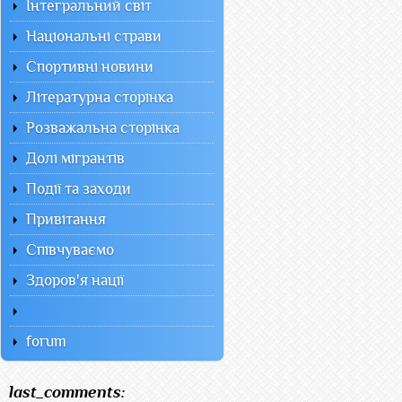
Інтегральний світ
Національні страви
Спортивні новини
Літературна сторінка
Розважальна сторінка
Долі мігрантів
Події та заходи
Привітання
Співчуваємо
Здоров'я нації
forum
last_comments: