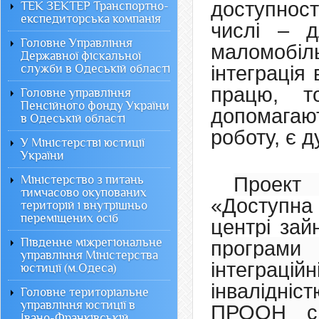
доступност
ТЕК ЗЕКТЕР Транспортно-
експедиторська компанія
числі – д
Головне Управління
маломобіл
Державної фіскальної
служби в Одеській області
інтеграція
працю, т
Головне управління
Пенсійного фонду України
допомага
в Одеській області
роботу, є 
У Міністерстві юстиції
України
Проект 
Міністерство з питань
тимчасово окупованих
«Доступна 
територій і внутрішньо
переміщених осіб
центрі зай
Південне міжрегіональне
програм
управління Міністерства
інтеграці
юстиції (м.Одеса)
інвалідні
Головне територіальне
управління юстиції в
ПРООН спі
Івано-Франківській