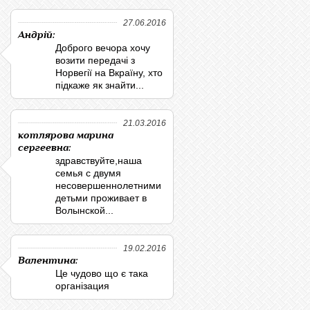
27.06.2016
Андрій:
Доброго вечора хочу
возити передачі з
Норвегії на Вкраїну, хто
підкаже як знайти...
21.03.2016
котлярова марина
сергеевна:
здравствуйте,наша
семья с двумя
несовершеннолетними
детьми проживает в
Волынской...
19.02.2016
Валентина:
Це чудово що є така
організация