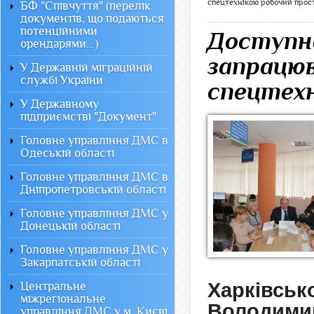
спецтехнікою робочий прос
БФ "Співчуття" (перелік
документів, що подаються
потенційними
Доступна
орендарями...)
запрацю
У Державній міграційній
службі України
спецтехн
У Державному
підприємстві "Документ"
Головне управління ДМС в
Одеській області
Головне управління ДМС в
Дніпропетровській області
Головне управління ДМС у
Донецькій області
Головне управління ДМС у
Закарпатській області
Харківсь
Центральне
міжрегіональне
Володим
управління ДМС у м. Києві