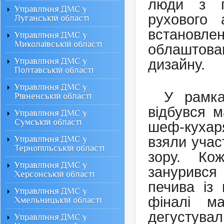
люди з п
Управління ДМС у
рухового 
Луганській області
встановл
Управління ДМС у
Миколаївській області
облаштова
дизайну.
Управління ДМС у
Полтавській області
Управління ДМС у
У рамка
Рівненській області
відбувся м
Управління ДМС у
Сумській області
шеф-кухаря
взяли учас
Управління ДМС у
Тернопільській області
зору. Ко
Управління ДМС у
занурився
Херсонській області
печива із 
Управління ДМС у
фіналі ма
Хмельницькій області
дегустувал
Управління ДМС у