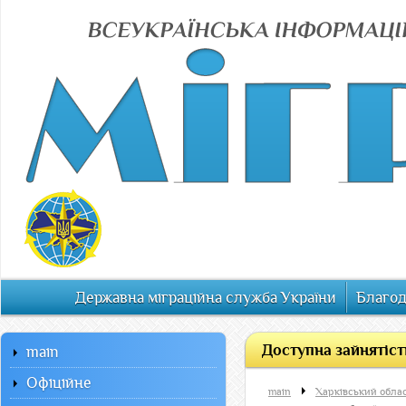
Державна міграційна служба України
Благод
Доступна зайнятіст
main
Офiцiйне
main
Харківський обла