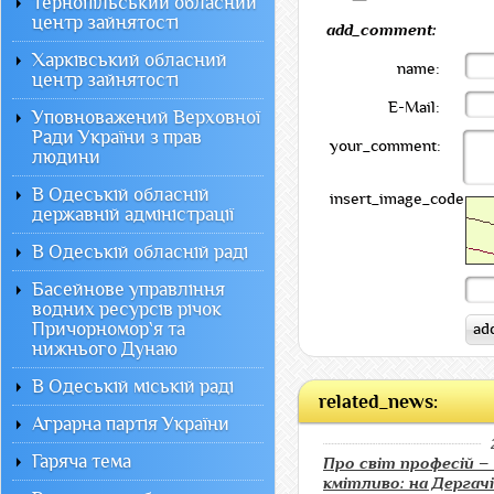
Тернопільський обласний
центр зайнятості
add_comment:
Харківський обласний
name:
центр зайнятості
E-Mail:
Уповноважений Верховної
Ради України з прав
your_comment:
людини
В Одеській обласній
insert_image_code:
державній адміністрації
В Одеській обласній раді
Басейнове управління
водних ресурсів річок
Причорномор`я та
нижнього Дунаю
В Одеській міській раді
related_news:
Аграрна партія України
Гаряча тема
Про світ професій – 
кмітливо: на Дергач