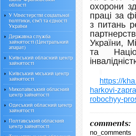
охорони зд
області
праці за ф
У Міністерстві соціальної
політики, сім'ї та єдності
з питань р
України
партнерств
Державна служба
України, М
зайнятості (Центральний
апарат)
та Наці
Київський обласний центр
інвалідніст
зайнятості
Київський міський центр
зайнятості
https://kh
harkovi-zapr
Миколаївський обласний
центр зайнятості
robochyy-pros
Одеський обласний центр
зайнятості
Полтавський обласний
comments:
центр зайнятості
no_comments