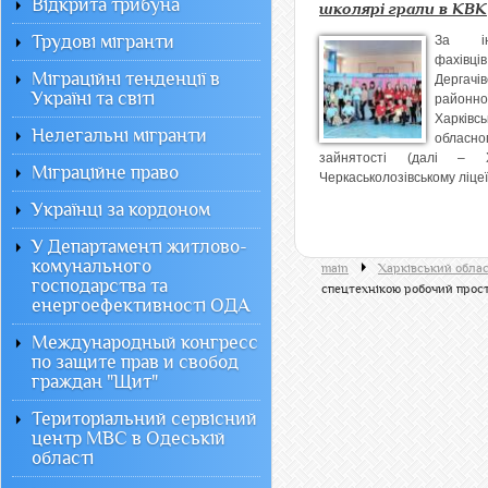
Відкрита трибуна
школярі грали в КВК
Трудові мігранти
За іні
фахівців
Міграційні тенденції в
Дергачів
Україні та світі
районн
Харківсь
Нелегальні мігранти
обласно
зайнятості (далі –
Міграційне право
Черкаськолозівському ліцеї.
Українці за кордоном
У Департаменті житлово-
комунального
main
Харківський обла
господарства та
спецтехнікою робочий прос
енергоефективності ОДА
Международный конгресс
по защите прав и свобод
граждан "Щит"
Територіальний сервісний
центр МВС в Одеській
області