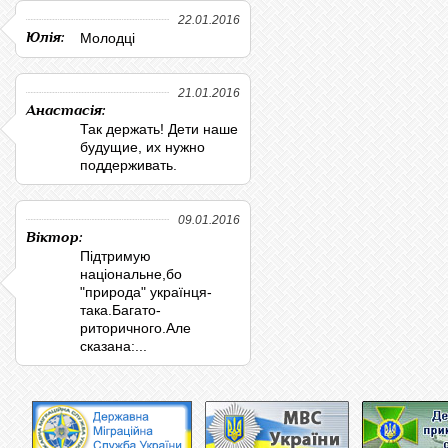
22.01.2016
Юлія:
Молодці
21.01.2016
Анастасія:
Так держать! Дети наше
будущие, их нужно
поддерживать.
09.01.2016
Віктор:
Підтримую
національне,бо
"природа" українця-
така.Багато-
риторичного.Але
сказана:...