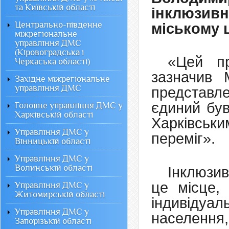
та Київській області
інклюзив
Центрально-південне
міському ц
міжрегіональне
управління ДМС
(Кіровоградська і
«Цей п
Черкаська області)
зазначив 
Західне міжрегіональне
управління ДМС
представл
єдиний був
Головне управління ДМС у
Харківській області
Харківськи
Управління ДМС у
переміг».
Вінницькій області
Управління ДМС у
Волинській області
Інклюзив
це місце,
Управління ДМС у
Житомирській області
індивідуал
Управління ДМС у
населення,
Запорізькій області