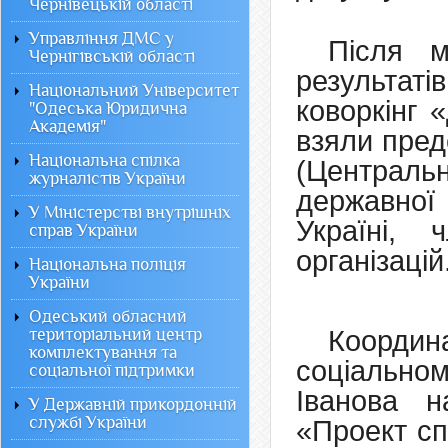
Чернівецькій області
Управління ДМС у
Після м
Чернігівській області
результат
Національний Університет
коворкінг 
"Одеська Юридична
Академія"
взяли пред
Національна спілка
(Централь
журналістів України
державної 
У Міністерстві внутрішніх
Україні, 
справ України
організацій
Національна поліція
України
Одеський обласний
територіальний центр
Координ
комплектування та
соціально
соціальної підтримки
Іванова н
У Державній прикордонній
службі України
«Проект сп