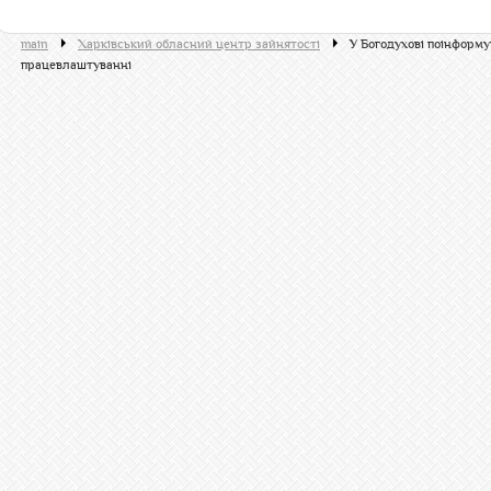
main
Харківський обласний центр зайнятості
У Богодухові поінформу
працевлаштуванні