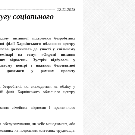
12.11.2018
угу соціального
дділу активної підтримки безробітних
ної філії Харківського обласного центру
іпова
долучилась до участі у
спільному
семінарі на тему: «Окремі питання
них відносин». Зустріч відбулась
у
цевому центрі з надання безоплатної
вої допомоги
у рамках проекту
и безробітні, які знаходяться на обліку у
ній філії Харківського обласного центру
ання сімейних відносин і практичного
о обслуговування, як кейс-менеджмент, або
ямованих на подолання життєвих труднощів,