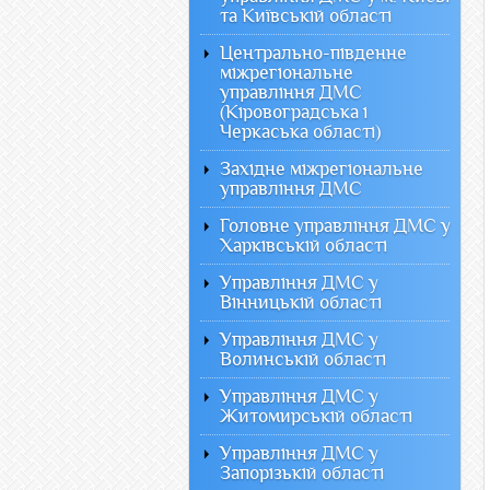
та Київській області
Центрально-південне
міжрегіональне
управління ДМС
(Кіровоградська і
Черкаська області)
Західне міжрегіональне
управління ДМС
Головне управління ДМС у
Харківській області
Управління ДМС у
Вінницькій області
Управління ДМС у
Волинській області
Управління ДМС у
Житомирській області
Управління ДМС у
Запорізькій області