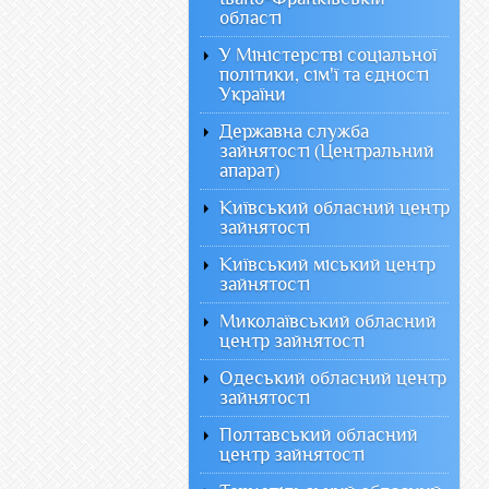
області
У Міністерстві соціальної
політики, сім'ї та єдності
України
Державна служба
зайнятості (Центральний
апарат)
Київський обласний центр
зайнятості
Київський міський центр
зайнятості
Миколаївський обласний
центр зайнятості
Одеський обласний центр
зайнятості
Полтавський обласний
центр зайнятості