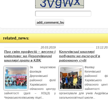
related_news:
20.03.2019
13.12.20
Про світ професій – весело і
Кегичівські школярі
кмітливо: на Дергачівщині
побували на екскурсії в
школярі грали в КВК
районному суді
За ініціативою
Фахівці
фахівців
Кегичівської
Дергачівської
районної філ
районної філії
Харківського
Харківського
обласного цент
обласного центру
зайнятості
зайнятості (далі – ХОЦЗ) у
організували для учнів Андріївськ
Черкаськолозівському ліцеї...
загальноосвітньої школи...