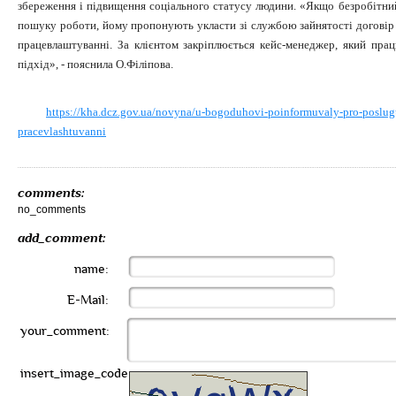
збереження і підвищення соціального статусу людини. «Якщо безробітни
пошуку роботи, йому пропонують укласти зі службою зайнятості договір
працевлаштуванні. За клієнтом закріплюється кейс-менеджер, який пра
підхід», - пояснила О.Філіпова.
https://kha.dcz.gov.ua/novyna/u-bogoduhovi-poinformuvaly-pro-poslug
pracevlashtuvanni
comments:
no_comments
add_comment:
name:
E-Mail:
your_comment:
insert_image_code: