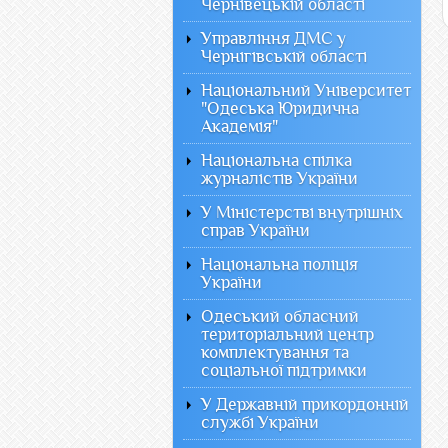
Чернівецькій області
Управління ДМС у
Чернігівській області
Національний Університет
"Одеська Юридична
Академія"
Національна спілка
журналістів України
У Міністерстві внутрішніх
справ України
Національна поліція
України
Одеський обласний
територіальний центр
комплектування та
соціальної підтримки
У Державній прикордонній
службі України