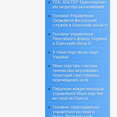
ТЕК ЗЕКТЕР Транспортно-
експедиторська компанія
Головне Управління
Державної фіскальної
служби в Одеській області
Головне управління
Пенсійного фонду України
в Одеській області
У Міністерстві юстиції
України
Міністерство з питань
тимчасово окупованих
територій і внутрішньо
переміщених осіб
Південне міжрегіональне
управління Міністерства
юстиції (м.Одеса)
Головне територіальне
управління юстиції в
Івано-Франківській