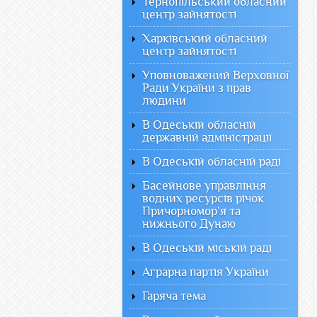
Тернопільський обласний
центр зайнятості
Харківський обласний
центр зайнятості
Уповноважений Верховної
Ради України з прав
людини
В Одеській обласній
державній адміністрації
В Одеській обласній раді
Басейнове управління
водних ресурсів річок
Причорномор`я та
нижнього Дунаю
В Одеській міській раді
Аграрна партія України
Гаряча тема