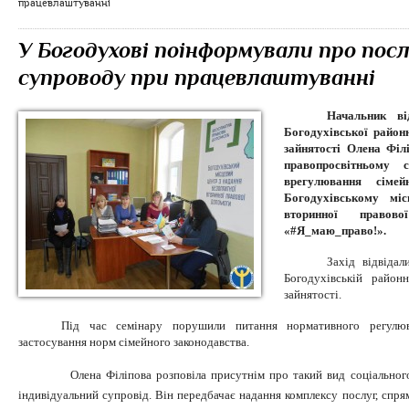
працевлаштуванні
У Богодухові поінформували про посл
супроводу при працевлаштуванні
Начальник ві
Богодухівської район
зайнятості
Олена Філ
правопросвітньому 
врегулювання сімей
Богодухівському міс
вторинної право
«
#
Я_маю_право
!»
.
Захід відвідал
Богодухівській район
зайнятості.
Під час семінару порушили питання нормативного регулюв
застосування норм сімейного законодавства.
Олена Філіпова розповіла присутнім про такий вид соціальног
індивідуальний супровід. Він передбачає надання комплексу послуг, спр