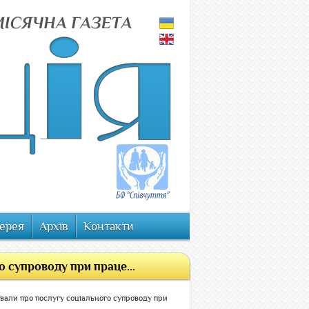
ерея
Архів
Контакти
 супроводу при праце...
вали про послугу соціального супроводу при