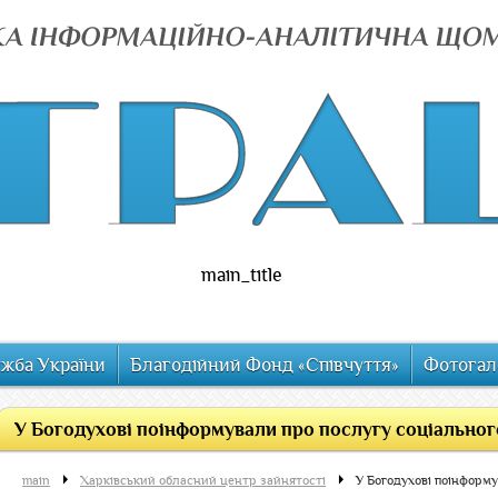
main_title
ужба України
Благодійний Фонд «Співчуття»
Фотогал
У Богодухові поінформували про послугу соціального
main
Харківський обласний центр зайнятості
У Богодухові поінформу