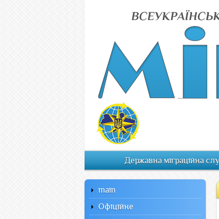
Державна міграційна сл
main
Офiцiйне