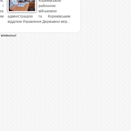
к,
Корюківською
 і
районною
за
військовою
им
адміністрацією та Корюківським
відділом Управління Державної мігр...
 впевнено!