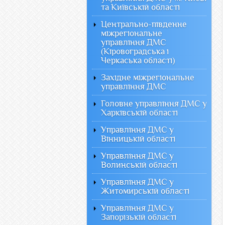
та Київській області
Центрально-південне
міжрегіональне
управління ДМС
(Кіровоградська і
Черкаська області)
Західне міжрегіональне
управління ДМС
Головне управління ДМС у
Харківській області
Управління ДМС у
Вінницькій області
Управління ДМС у
Волинській області
Управління ДМС у
Житомирській області
Управління ДМС у
Запорізькій області