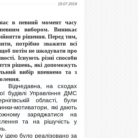
19.07.2019
нас в певний момент часу
 певним вибором. Виникає
рийняття рішення. Перед тим,
нити, потрібно зважити всі
, щоб потім не шкодувати про
вості. Існують різні способи
яття рішень, які допоможуть
льний вибір впевнено та з
олення.
авна, на сходах
ної будівлі Управління ДМС
нігівській області, були
инки-мотиватори, які дають
кожному заряджатися на
слення та на рішучість у
нь.
ею було реалізовано за