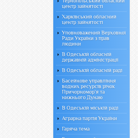
Тернопільський обласний
центр зайнятості
Харківський обласний
центр зайнятості
Уповноважений Верховної
Ради України з прав
людини
В Одеській обласній
державній адміністрації
В Одеській обласній раді
Басейнове управління
водних ресурсів річок
Причорномор`я та
нижнього Дунаю
В Одеській міській раді
Аграрна партія України
Гаряча тема