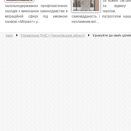
за кожен світано
загальнодержавних профілактичних
за відвагу
заходів з виконання законодавства в
героїзм, 
міграційній сфері під умовною
самовідданість і патріотизм наш
назвою «Мігрант» у...
незламним вої...
main
Управління ДМС у Чернігівській області
Крокуйте до своїх цілей