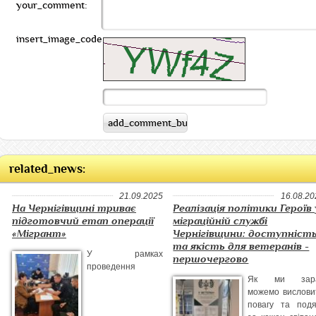
your_comment:
insert_image_code:
related_news:
21.09.2025
16.08.20
На Чернігівщині триває
Реалізація політики Героїв 
підготовчий етап операції
міграційній службі
«Мігрант»
Чернігівщини: доступніст
та якість для ветеранів -
У рамках
першочергово
проведення
Як ми зар
можемо вислови
повагу та подя