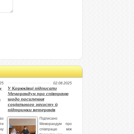
25
02.08.2025
у
У Корюківці підписали
Меморандум про співпрацю
ь
щодо посилення
соціального захисту й
підтримки ветеранів
аз
Підписано
ти
Меморандум про
ку
співпрацю між