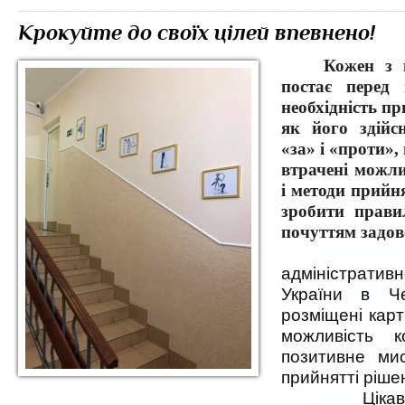
Крокуйте до своїх цілей впевнено!
Кожен з 
постає перед
необхідність п
як його здійс
«за» і «проти»
втрачені можли
і методи прийн
зробити прави
почуттям задов
Віднед
адміністратив
України в Чер
розміщені карт
можливість 
позитивне ми
прийнятті ріше
Цікаву ід