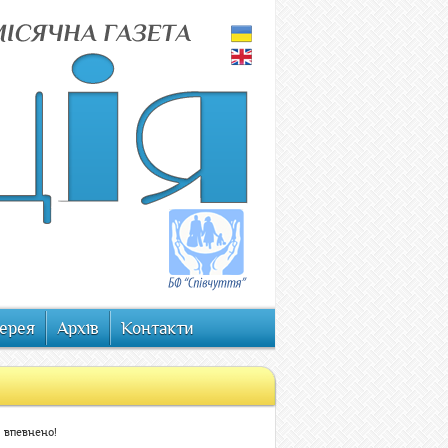
ерея
Архів
Контакти
й впевнено!