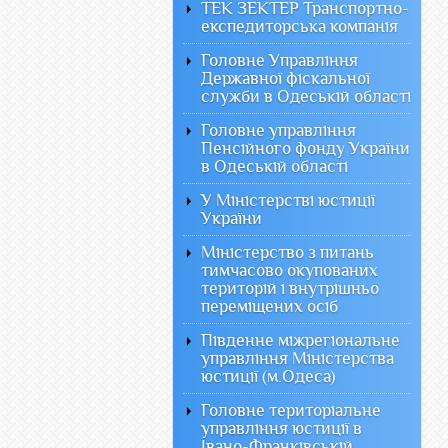
ТЕК ЗЕКТЕР Транспортно-
експедиторська компанія
Головне Управління
Державної фіскальної
служби в Одеській області
Головне управління
Пенсійного фонду України
в Одеській області
У Міністерстві юстиції
України
Міністерство з питань
тимчасово окупованих
територій і внутрішньо
переміщених осіб
Південне міжрегіональне
управління Міністерства
юстиції (м.Одеса)
Головне територіальне
управління юстиції в
Івано-Франківській