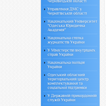
Чернівецькій області
Управління ДМС у
Чернігівській області
Національний Університет
"Одеська Юридична
Академія"
Національна спілка
журналістів України
У Міністерстві внутрішніх
справ України
Національна поліція
України
Одеський обласний
територіальний центр
комплектування та
соціальної підтримки
У Державній прикордонній
службі України