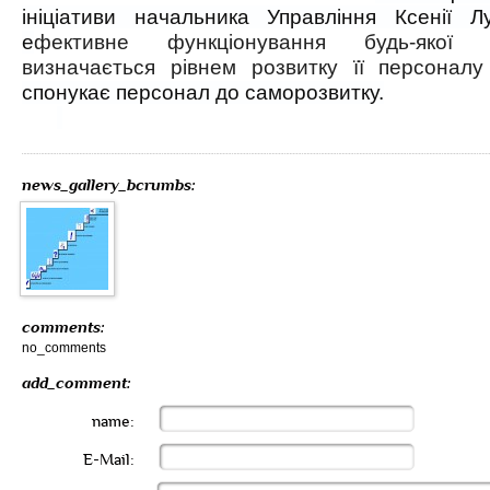
ініціативи начальника Управління Ксенії Л
е
фективне функціонування будь-якої ор
визначається рівнем розвитку її персонал
спонукає персонал до саморозвитку.
news_gallery_bcrumbs:
comments:
no_comments
add_comment:
name:
E-Mail: