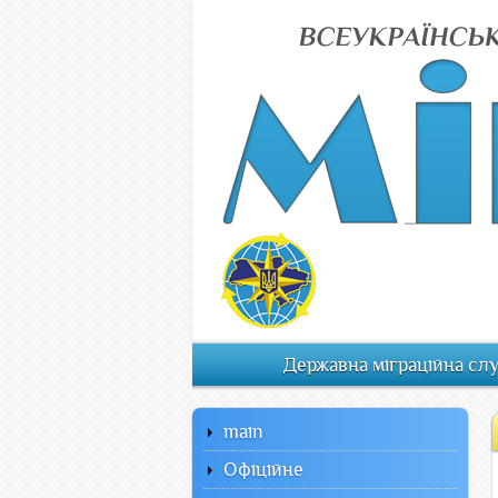
Державна міграційна сл
main
Офiцiйне