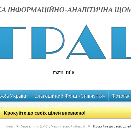
main_title
ужба України
Благодійний Фонд «Співчуття»
Фотогал
Крокуйте до своїх цілей впевнено!
main
Управління ДМС у Чернігівській області
Крокуйте до своїх ціле