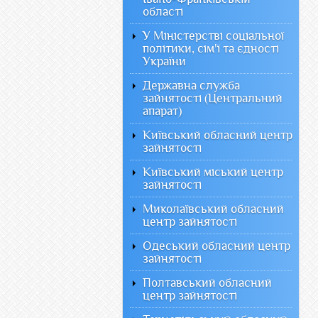
області
У Міністерстві соціальної
політики, сім'ї та єдності
України
Державна служба
зайнятості (Центральний
апарат)
Київський обласний центр
зайнятості
Київський міський центр
зайнятості
Миколаївський обласний
центр зайнятості
Одеський обласний центр
зайнятості
Полтавський обласний
центр зайнятості