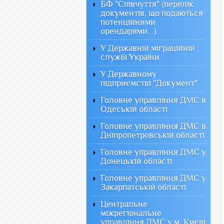
БФ "Співчуття" (перелік
документів, що подаються
потенційними
орендарями...)
У Державній міграційній
службі України
У Державному
підприємстві "Документ"
Головне управління ДМС в
Одеській області
Головне управління ДМС в
Дніпропетровській області
Головне управління ДМС у
Донецькій області
Головне управління ДМС у
Закарпатській області
Центральне
міжрегіональне
управління ДМС у м. Києві