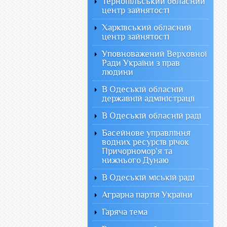
Тернопільський обласний
центр зайнятості
Харківський обласний
центр зайнятості
Уповноважений Верховної
Ради України з прав
людини
В Одеській обласній
державній адміністрації
В Одеській обласній раді
Басейнове управління
водних ресурсів річок
Причорномор`я та
нижнього Дунаю
В Одеській міській раді
Аграрна партія України
Гаряча тема