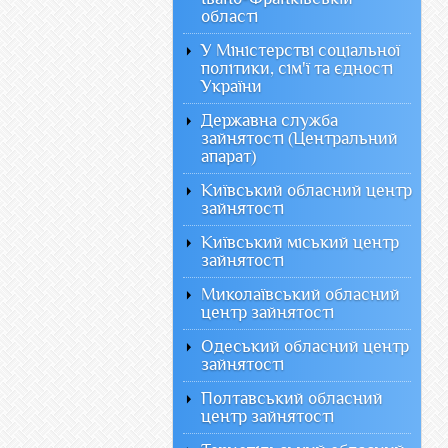
області
У Міністерстві соціальної
політики, сім'ї та єдності
України
Державна служба
зайнятості (Центральний
апарат)
Київський обласний центр
зайнятості
Київський міський центр
зайнятості
Миколаївський обласний
центр зайнятості
Одеський обласний центр
зайнятості
Полтавський обласний
центр зайнятості