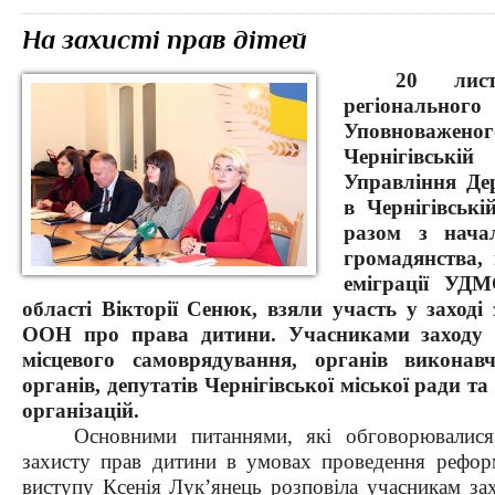
На захисті прав дітей
20 лист
регіональ
Уповноважено
Чернігівськ
Управління Де
в Чернігівські
разом з нача
громадянства, 
еміграції УДМ
області Вікторії Сенюк, взяли участь у заході 
ООН про права дитини. Учасниками заходу б
місцевого самоврядування, органів виконав
органів, депутатів Чернігівської міської ради 
організацій.
Основними питаннями, які обговорювалися
захисту прав дитини в умовах проведення реформ
виступу Ксенія Лук’янець розповіла учасникам зах