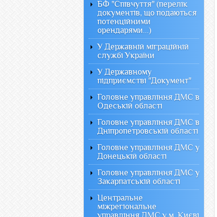
БФ "Співчуття" (перелік
документів, що подаються
потенційними
орендарями...)
У Державній міграційній
службі України
У Державному
підприємстві "Документ"
Головне управління ДМС в
Одеській області
Головне управління ДМС в
Дніпропетровській області
Головне управління ДМС у
Донецькій області
Головне управління ДМС у
Закарпатській області
Центральне
міжрегіональне
управління ДМС у м. Києві