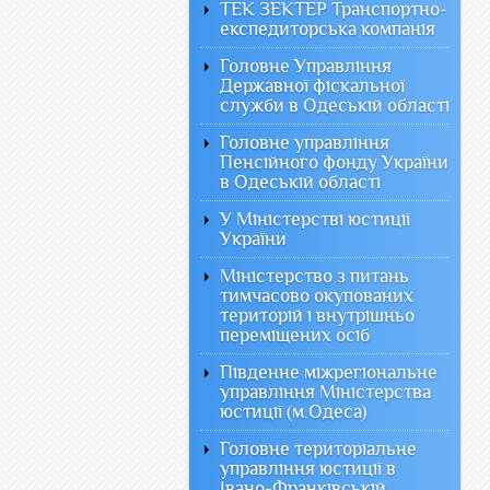
ТЕК ЗЕКТЕР Транспортно-
експедиторська компанія
Головне Управління
Державної фіскальної
служби в Одеській області
Головне управління
Пенсійного фонду України
в Одеській області
У Міністерстві юстиції
України
Міністерство з питань
тимчасово окупованих
територій і внутрішньо
переміщених осіб
Південне міжрегіональне
управління Міністерства
юстиції (м.Одеса)
Головне територіальне
управління юстиції в
Івано-Франківській