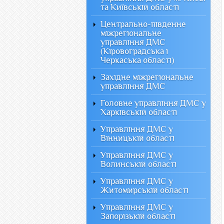
та Київській області
Центрально-південне
міжрегіональне
управління ДМС
(Кіровоградська і
Черкаська області)
Західне міжрегіональне
управління ДМС
Головне управління ДМС у
Харківській області
Управління ДМС у
Вінницькій області
Управління ДМС у
Волинській області
Управління ДМС у
Житомирській області
Управління ДМС у
Запорізькій області