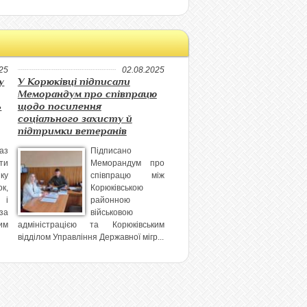
25
02.08.2025
у
У Корюківці підписали
Меморандум про співпрацю
ь
щодо посилення
соціального захисту й
підтримки ветеранів
аз
Підписано
ти
Меморандум про
ку
співпрацю між
к,
Корюківською
 і
районною
за
військовою
им
адміністрацією та Корюківським
відділом Управління Державної мігр...