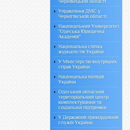
Чернівецькій області
Управління ДМС у
Чернігівській області
Національний Університет
"Одеська Юридична
Академія"
Національна спілка
журналістів України
У Міністерстві внутрішніх
справ України
Національна поліція
України
Одеський обласний
територіальний центр
комплектування та
соціальної підтримки
У Державній прикордонній
службі України