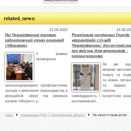
related_news:
21.09.2025
16.08.20
На Чернігівщині триває
Реалізація політики Героїв 
підготовчий етап операції
міграційній службі
«Мігрант»
Чернігівщини: доступніст
та якість для ветеранів -
У рамках
першочергово
проведення
Як ми зар
можемо вислови
повагу та подя
за кожен світано
загальнодержавних профілактичних
за відвагу
заходів з виконання законодавства в
героїзм, 
міграційній сфері під умовною
самовідданість і патріотизм наш
назвою «Мігрант» у...
незламним вої...
main
Управління ДМС у Чернігівській області
На захисті прав дітей