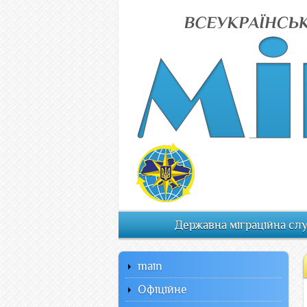
Державна міграційна сл
main
Офiцiйне