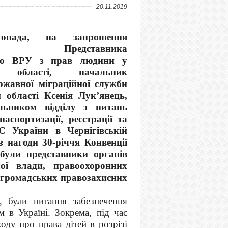
20.11.2019
опада, на запрошення
ного Представника
го ВРУ з прав людини у
ій області, начальник
ржавної міграційної служби
й області Ксенія Лук’янець,
льником відділу з питань
паспортизації, реєстрації та
С України в Чернігівській
з нагоди 30-річчя Конвенції
ули представники органів
чої влади, правоохоронних
та громадських правозахисних
, були питання забезпечення
 в Україні. Зокрема, під час
оду про права дітей в розрізі