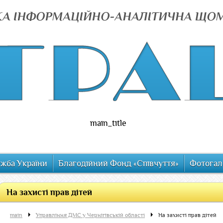
main_title
ужба України
Благодійний Фонд «Співчуття»
Фотогал
На захисті прав дітей
main
Управління ДМС у Чернігівській області
На захисті прав дітей