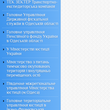
ТЕК ЗЕКТЕР Транспортно-
експедиторська компанія
Головне Управління
Державної фіскальної
служби в Одеській області
Головне управління
Пенсійного фонду України
в Одеській області
У Міністерстві юстиції
України
Міністерство з питань
тимчасово окупованих
територій і внутрішньо
переміщених осіб
Південне міжрегіональне
управління Міністерства
юстиції (м.Одеса)
Головне територіальне
управління юстиції в
Івано-Франківській