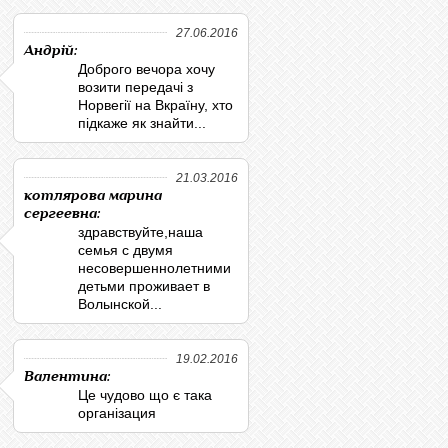
27.06.2016
Андрій:
Доброго вечора хочу
возити передачі з
Норвегії на Вкраїну, хто
підкаже як знайти...
21.03.2016
котлярова марина
сергеевна:
здравствуйте,наша
семья с двумя
несовершеннолетними
детьми проживает в
Волынской...
19.02.2016
Валентина:
Це чудово що є така
організация