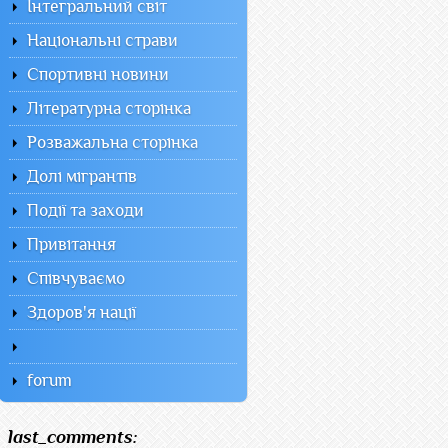
Інтегральний світ
Національні страви
Спортивні новини
Літературна сторінка
Розважальна сторінка
Долі мігрантів
Події та заходи
Привітання
Співчуваємо
Здоров'я нації
forum
last_comments: