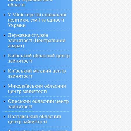
області
У Міністерстві соціальної
політики, сім'ї та єдності
України
Державна служба
зайнятості (Центральний
апарат)
Київський обласний центр
зайнятості
Київський міський центр
зайнятості
Миколаївський обласний
центр зайнятості
Одеський обласний центр
зайнятості
Полтавський обласний
центр зайнятості