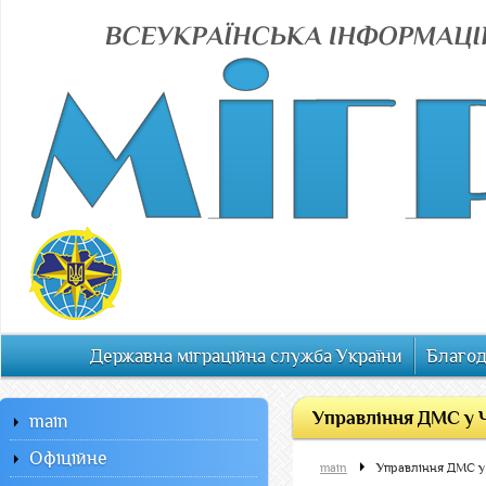
Державна міграційна служба України
Благод
Управління ДМС у Ч
main
Офiцiйне
main
Управління ДМС у 