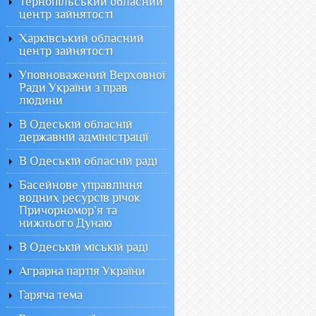
Тернопільський обласний
центр зайнятості
Харківський обласний
центр зайнятості
Уповноважений Верховної
Ради України з прав
людини
В Одеській обласній
державній адміністрації
В Одеській обласній раді
Басейнове управління
водних ресурсів річок
Причорномор`я та
нижнього Дунаю
В Одеській міській раді
Аграрна партія України
Гаряча тема