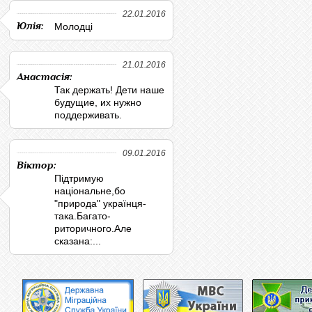
22.01.2016
Юлія:
Молодці
21.01.2016
Анастасія:
Так держать! Дети наше
будущие, их нужно
поддерживать.
09.01.2016
Віктор:
Підтримую
національне,бо
"природа" українця-
така.Багато-
риторичного.Але
сказана:...