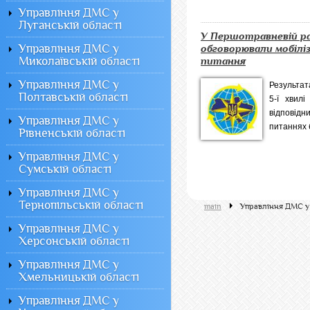
Управління ДМС у
Луганській області
У Першотравневій ра
Управління ДМС у
обговорювали мобіліз
Миколаївській області
питання
Управління ДМС у
Результат
Полтавській області
5-ї хвилі
відповідн
Управління ДМС у
питаннях 
Рівненській області
Управління ДМС у
Сумській області
Управління ДМС у
Тернопільській області
main
Управління ДМС у 
Управління ДМС у
Херсонській області
Управління ДМС у
Хмельницькій області
Управління ДМС у