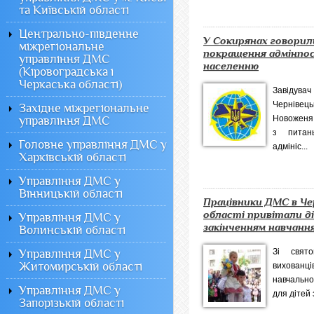
та Київській області
Центрально-південне
У Сокирянах говорил
міжрегіональне
покращення адмінпо
управління ДМС
населенню
(Кіровоградська і
Черкаська області)
Завідува
Черніве
Західне міжрегіональне
Новоженя 
управління ДМС
з питан
Головне управління ДМС у
адмініс...
Харківській області
Управління ДМС у
Вінницькій області
Працівники ДМС в Че
області привітали д
Управління ДМС у
закінченням навчанн
Волинській області
Зі свято
Управління ДМС у
Житомирській області
вихованц
навчально
Управління ДМС у
для дітей 
Запорізькій області