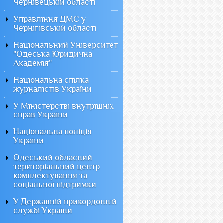
Чернівецькій області
Управління ДМС у
Чернігівській області
Національний Університет
"Одеська Юридична
Академія"
Національна спілка
журналістів України
У Міністерстві внутрішніх
справ України
Національна поліція
України
Одеський обласний
територіальний центр
комплектування та
соціальної підтримки
У Державній прикордонній
службі України