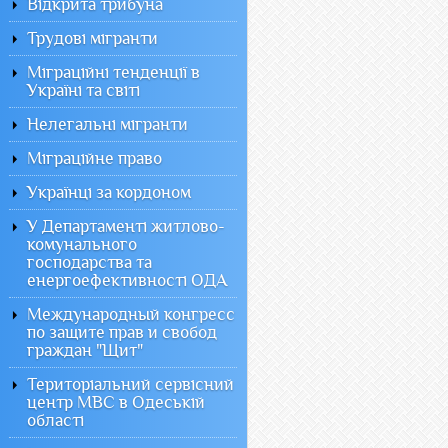
Відкрита трибуна
Трудові мігранти
Міграційні тенденції в
Україні та світі
Нелегальні мігранти
Міграційне право
Українці за кордоном
У Департаменті житлово-
комунального
господарства та
енергоефективності ОДА
Международный конгресс
по защите прав и свобод
граждан "Щит"
Територіальний сервісний
центр МВС в Одеській
області