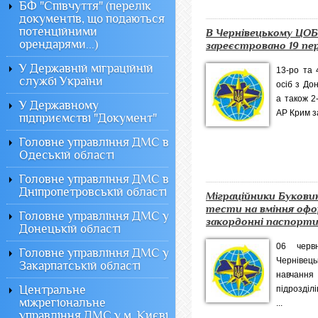
БФ "Співчуття" (перелік
документів, що подаються
потенційними
В Чернівецькому ЦО
орендарями...)
зареєстровано 19 пе
У Державній міграційній
13-ро та 
службі України
осіб з Дон
а також 2
У Державному
АР Крим з
підприємстві "Документ"
Головне управління ДМС в
Одеській області
Головне управління ДМС в
Дніпропетровській області
Міграційники Букови
тести на вміння оф
Головне управління ДМС у
закордонні паспорт
Донецькій області
06 черв
Головне управління ДМС у
Чернівець
Закарпатській області
навчання 
Центральне
підрозділ
міжрегіональне
...
управління ДМС у м. Києві