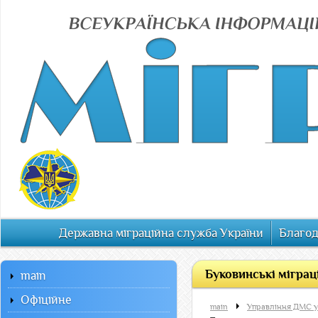
Державна міграційна служба України
Благод
Буковинські міграц
main
Офiцiйне
main
Управління ДМС у