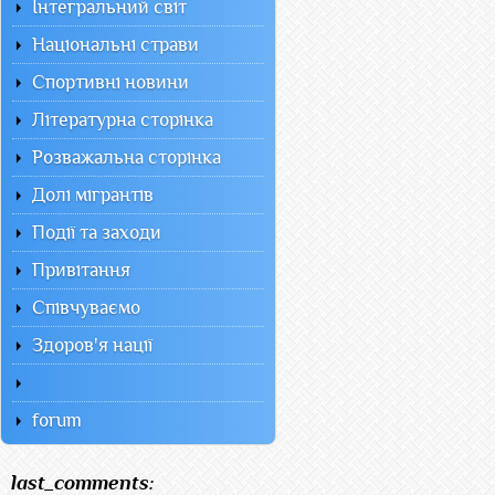
Інтегральний світ
Національні страви
Спортивні новини
Літературна сторінка
Розважальна сторінка
Долі мігрантів
Події та заходи
Привітання
Співчуваємо
Здоров'я нації
forum
last_comments: