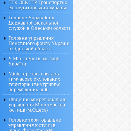
ТЕК ЗЕКТЕР Транспортно-
експедиторська компанія
Головне Управління
Державної фіскальної
служби в Одеській області
Головне управління
Пенсійного фонду України
в Одеській області
У Міністерстві юстиції
України
Міністерство з питань
тимчасово окупованих
територій і внутрішньо
переміщених осіб
Південне міжрегіональне
управління Міністерства
юстиції (м.Одеса)
Головне територіальне
управління юстиції в
Івано-Франківській