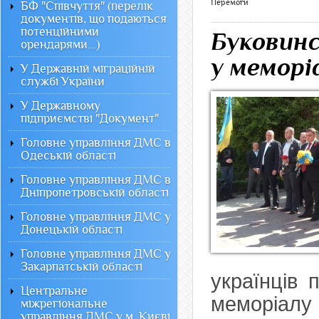
Перемоги
БФ "Співчуття" (перелік
документів, що подаються
потенційними
Буковинс
орендарями...)
у меморі
У Державній міграційній
службі України
У Державному
підприємстві "Документ"
Головне управління ДМС в
Одеській області
Головне управління ДМС в
Дніпропетровській області
Головне управління ДМС у
Донецькій області
Головне управління ДМС у
Закарпатській області
українців 
Центральне
меморіалу
міжрегіональне
управління ДМС у м. Києві