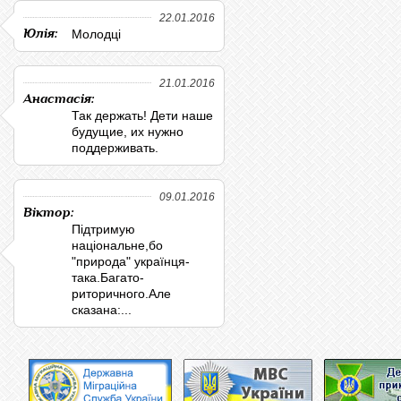
22.01.2016
Юлія:
Молодці
21.01.2016
Анастасія:
Так держать! Дети наше
будущие, их нужно
поддерживать.
09.01.2016
Віктор:
Підтримую
національне,бо
"природа" українця-
така.Багато-
риторичного.Але
сказана:...