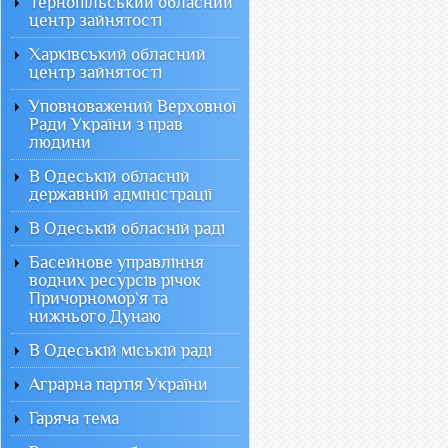
Тернопільський обласний
центр зайнятості
Харківський обласний
центр зайнятості
Уповноважений Верховної
Ради України з прав
людини
В Одеській обласній
державній адміністрації
В Одеській обласній раді
Басейнове управління
водних ресурсів річок
Причорномор`я та
нижнього Дунаю
В Одеській міській раді
Аграрна партія України
Гаряча тема