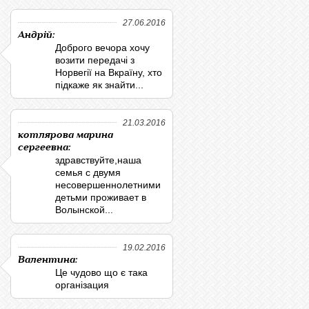
27.06.2016
Андрій:
Доброго вечора хочу
возити передачі з
Норвегії на Вкраїну, хто
підкаже як знайти...
21.03.2016
котлярова марина
сергеевна:
здравствуйте,наша
семья с двумя
несовершеннолетними
детьми проживает в
Волынской...
19.02.2016
Валентина:
Це чудово що є така
організация