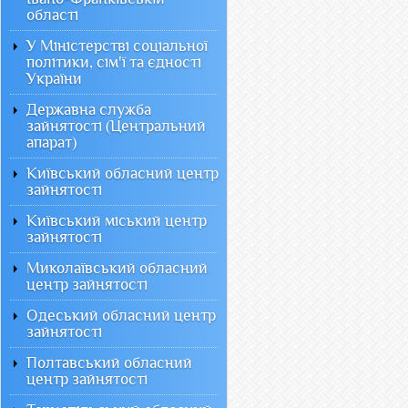
області
У Міністерстві соціальної
політики, сім'ї та єдності
України
Державна служба
зайнятості (Центральний
апарат)
Київський обласний центр
зайнятості
Київський міський центр
зайнятості
Миколаївський обласний
центр зайнятості
Одеський обласний центр
зайнятості
Полтавський обласний
центр зайнятості