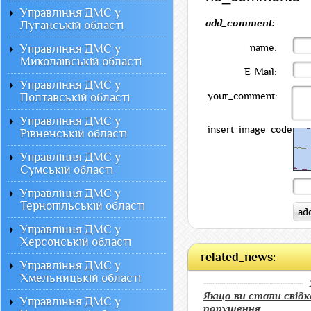
Управління ДМС у
add_comment:
Луганській області
name:
Управління ДМС у
Миколаївській області
E-Mail:
Управління ДМС у
your_comment:
Полтавській області
Управління ДМС у
insert_image_code:
Рівненській області
Управління ДМС у
Сумській області
Управління ДМС у
Тернопільській області
Управління ДМС у
Херсонській області
related_news:
Управління ДМС у
Хмельницькій області
Якщо ви стали свід
Управління ДМС у
порушення