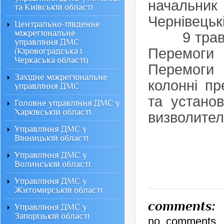
начальн
та Київській області
Чернівецьк
Центрально-південне
міжрегіональне
9 травня в
управління ДМС
Перемоги
(Кіровоградська і
Черкаська області)
Перемоги
Західне міжрегіональне
колонні пр
управління ДМС
та установ
Головне управління ДМС у
Харківській області
визволител
Управління ДМС у
Вінницькій області
Управління ДМС у
Волинській області
Управління ДМС у
Житомирській області
comments:
Управління ДМС у
Запорізькій області
no_comments