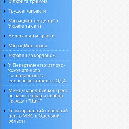
Відкрита трибуна
Трудові мігранти
Міграційні тенденції в
Україні та світі
Нелегальні мігранти
Міграційне право
Українці за кордоном
У Департаменті житлово-
комунального
господарства та
енергоефективності ОДА
Международный конгресс
по защите прав и свобод
граждан "Щит"
Територіальний сервісний
центр МВС в Одеській
області