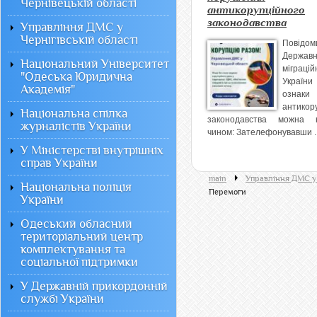
Чернівецькій області
антикорупційного
законодавства
Управління ДМС у
Чернігівській області
Повідом
Державн
Національний Університет
міграці
"Одеська Юридична
Укра
Академія"
ознаки
антикор
Національна спілка
законодавства можна 
журналістів України
чином: Зателефонувавши ..
У Міністерстві внутрішніх
справ України
main
Управління ДМС у 
Національна поліція
Перемоги
України
Одеський обласний
територіальний центр
комплектування та
соціальної підтримки
У Державній прикордонній
службі України