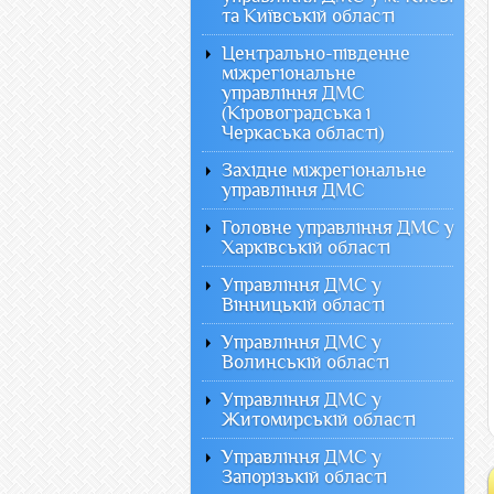
та Київській області
Центрально-південне
міжрегіональне
управління ДМС
(Кіровоградська і
Черкаська області)
Західне міжрегіональне
управління ДМС
Головне управління ДМС у
Харківській області
Управління ДМС у
Вінницькій області
Управління ДМС у
Волинській області
Управління ДМС у
Житомирській області
Управління ДМС у
Запорізькій області