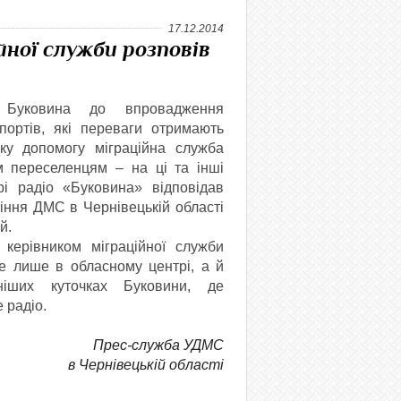
17.12.2014
йної служби розповів
Буковина до впровадження
портів, які переваги отримають
яку допомогу міграційна служба
 переселенцям – на ці та інші
рі радіо «Буковина» відповідав
іння ДМС в Чернівецькій області
й.
івником міграційної служби
е лише в обласному центрі, а й
еніших куточках Буковини, де
 радіо.
Прес-служба УДМС
в Чернівецькій області