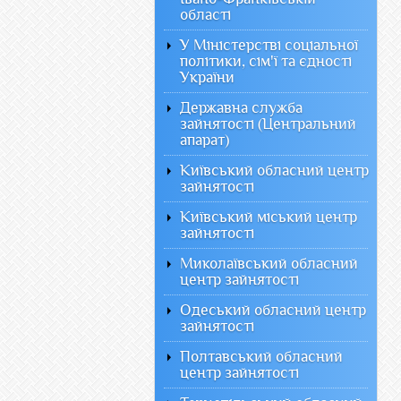
області
У Міністерстві соціальної
політики, сім'ї та єдності
України
Державна служба
зайнятості (Центральний
апарат)
Київський обласний центр
зайнятості
Київський міський центр
зайнятості
Миколаївський обласний
центр зайнятості
Одеський обласний центр
зайнятості
Полтавський обласний
центр зайнятості