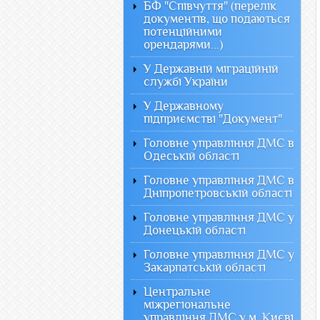
БФ "Співчуття" (перелік
документів, що подаються
потенційними
орендарями...)
У Державній міграційній
службі України
У Державному
підприємстві "Документ"
Головне управління ДМС в
Одеській області
Головне управління ДМС в
Дніпропетровській області
Головне управління ДМС у
Донецькій області
Головне управління ДМС у
Закарпатській області
Центральне
міжрегіональне
управління ДМС у м. Києві