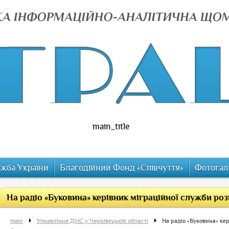
main_title
ужба України
Благодійний Фонд «Співчуття»
Фотогал
На радіо «Буковина» керівник міграційної служби розп
main
Управління ДМС у Чернівецькій області
На радіо «Буковина» кер