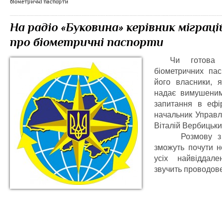
біометричні паспорти
На радіо «Буковина» керівник міграці
про біометричні паспорти
Чи готова 
біометричних пас
його власники, 
надає вимушеним
запитання в ефі
начальник Управл
Віталій Вербицьки
Розмову з кер
зможуть почути н
усіх найвіддал
звучить проводове