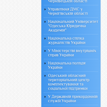
Чернівецькій області
Управління ДМС у
Чернігівській області
Національний Університет
"Одеська Юридична
Академія"
Національна спілка
журналістів України
У Міністерстві внутрішніх
справ України
Національна поліція
України
Одеський обласний
територіальний центр
комплектування та
соціальної підтримки
У Державній прикордонній
службі України