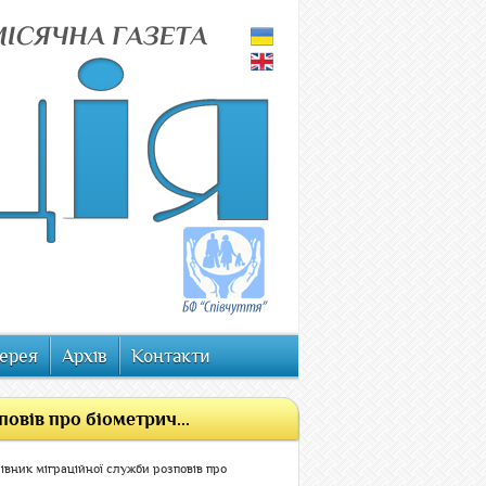
ерея
Архів
Контакти
овів про біометрич...
івник міграційної служби розповів про