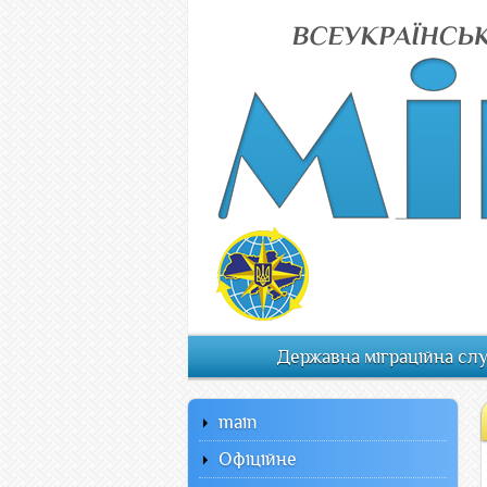
Державна міграційна сл
main
Офiцiйне