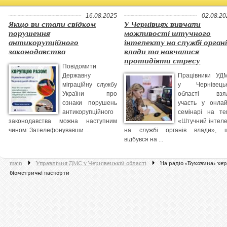
16.08.2025
02.08.20
Якщо ви стали свідком
У Чернівцях вивчали
порушення
можливості штучного
антикорупційного
інтелекту на службі орган
законодавства
влади та навчалися
протидіяти стресу
Повідомити
Державну
Працівники УД
міграційну службу
у Чернівецьк
України про
області взя
ознаки порушень
участь у онлай
антикорупційного
семінарі на те
законодавства можна наступним
«Штучний інтеле
чином: Зателефонувавши ...
на службі органів влади», 
відбувся на ...
main
Управління ДМС у Чернівецькій області
На радіо «Буковина» кер
біометричні паспорти