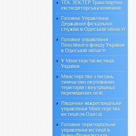
ТЕК ЗЕКТЕР Транспортно-
експедиторська компанія
Головне Управління
Державної фіскальної
служби в Одеській області
Головне управління
Пенсійного фонду України
в Одеській області
У Міністерстві юстиції
України
Міністерство з питань
тимчасово окупованих
територій і внутрішньо
переміщених осіб
Південне міжрегіональне
управління Міністерства
юстиції (м.Одеса)
Головне територіальне
управління юстиції в
Івано-Франківській