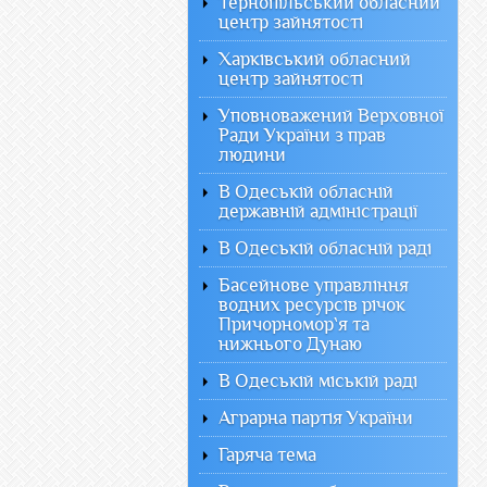
Тернопільський обласний
центр зайнятості
Харківський обласний
центр зайнятості
Уповноважений Верховної
Ради України з прав
людини
В Одеській обласній
державній адміністрації
В Одеській обласній раді
Басейнове управління
водних ресурсів річок
Причорномор`я та
нижнього Дунаю
В Одеській міській раді
Аграрна партія України
Гаряча тема