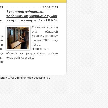
25
25.07.2025
Буковинці задоволені
роботою міграційної служби
ів
у першому півріччі на 99,6 %
Сьоме місце серед
усіх областей
МС
України у першому
ій
півріччі 2025 року
ли
посіла
н-
Чернівецька
му
область за результатами роботи
кт
електронних сервіс...
що
івник міграційної служби розповів про