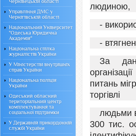
Чернівецькій області
людиною,
Управління ДМС у
Чернігівській області
- викори
Національний Університет
"Одеська Юридична
Академія"
- втягне
Національна спілка
журналістів України
За дан
У Міністерстві внутрішніх
справ України
організаці
Національна поліція
питань мігр
України
торгівлі
Одеський обласний
територіальний центр
комплектування та
людьми в
соціальної підтримки
300 тис. о
У Державній прикордонній
службі України
ідентифіку