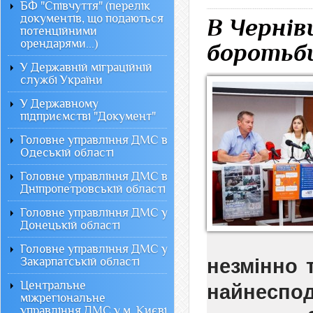
БФ "Співчуття" (перелік
документів, що подаються
В Чернів
потенційними
орендарями...)
боротьби
У Державній міграційній
службі України
У Державному
підприємстві "Документ"
Головне управління ДМС в
Одеській області
Головне управління ДМС в
Дніпропетровській області
Головне управління ДМС у
Донецькій області
Головне управління ДМС у
Закарпатській області
незмінно 
Центральне
найнеспод
міжрегіональне
управління ДМС у м. Києві