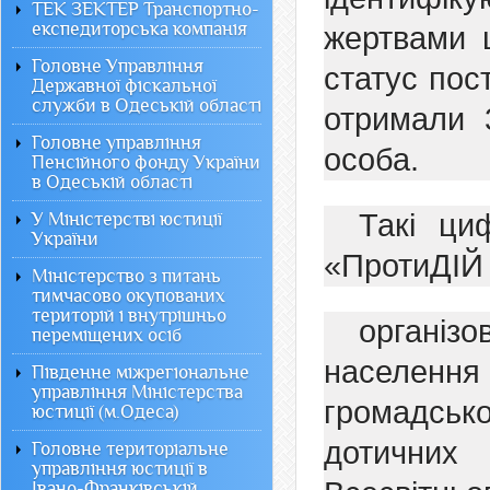
ТЕК ЗЕКТЕР Транспортно-
експедиторська компанія
жертвами ц
Головне Управління
статус пос
Державної фіскальної
служби в Одеській області
отримали 
Головне управління
особа.
Пенсійного фонду України
в Одеській області
Такі ци
У Міністерстві юстиції
України
«ПротиДІЙ 
Міністерство з питань
тимчасово окупованих
територій і внутрішньо
організ
переміщених осіб
населення
Південне міжрегіональне
управління Міністерства
громадськ
юстиції (м.Одеса)
дотичних
Головне територіальне
управління юстиції в
Івано-Франківській