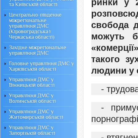
ринки у 
та Київській області
розповсюд
Центрально-південне
міжрегіональне
свобода д
управління ДМС
(Кіровоградська і
можуть б
Черкаська області)
«комерці
Західне міжрегіональне
управління ДМС
такого зу
Головне управління ДМС у
людини у 
Харківській області
Управління ДМС у
Вінницькій області
- трудов
Управління ДМС у
Волинській області
- приму
Управління ДМС у
порнографі
Житомирській області
Управління ДМС у
Запорізькій області
- втягне