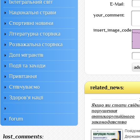
Інтегральний світ
E-Mail:
Національні страви
your_comment:
Спортивні новини
insert_image_code:
Літературна сторінка
Розважальна сторінка
Долі мігрантів
Події та заходи
Привітання
Співчуваємо
related_news:
Здоров'я нації
Якщо ви стали свід
порушення
антикорупційного
forum
законодавства
Повідом
last_comments:
Державн