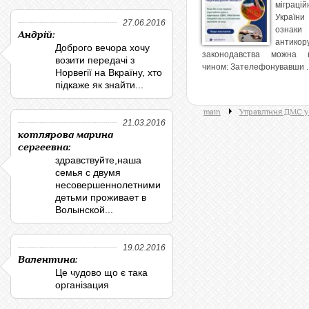
міграці
Укра
27.06.2016
ознаки
Андрій:
антикор
Доброго вечора хочу
законодавства можна 
возити передачі з
чином: Зателефонувавши ..
Норвегії на Вкраїну, хто
підкаже як знайти...
main
Управління ДМС у 
21.03.2016
котлярова марина
сергеевна:
здравствуйте,наша
семья с двумя
несовершеннолетними
детьми проживает в
Волынской...
19.02.2016
Валентина:
Це чудово що є така
організация