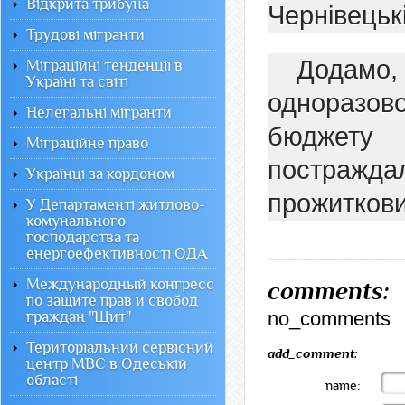
Відкрита трибуна
Чернівецькі
Трудові мігранти
Додамо,
Міграційні тенденції в
Україні та світі
одноразово
Нелегальні мігранти
бюджету 
Міграційне право
постраждал
Українці за кордоном
прожиткови
У Департаменті житлово-
комунального
господарства та
енергоефективності ОДА
Международный конгресс
comments:
по защите прав и свобод
no_comments
граждан "Щит"
Територіальний сервісний
add_comment:
центр МВС в Одеській
області
name: