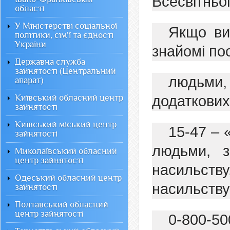
Всесвітньо
області
У Міністерстві соціальної
Якщо ви 
політики, сім'ї та єдності
України
знайомі пос
Державна служба
зайнятості (Центральний
людьми
апарат)
Київський обласний центр
додаткових
зайнятості
Київський міський центр
15-47 – «
зайнятості
людьми, з
Миколаївський обласний
центр зайнятості
насильств
Одеський обласний центр
насильству
зайнятості
Полтавський обласний
центр зайнятості
0-800-