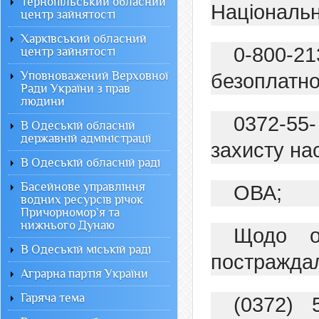
Тернопільський обласний
Національно
центр зайнятості
Харківський обласний
0-800-
центр зайнятості
Уповноважений Верховної
безоплатно
Ради України з прав
людини
0372-55
В Одеській обласній
державній адміністрації
захисту на
В Одеській обласній раді
Басейнове управління
ОВА;
водних ресурсів річок
Причорномор`я та
нижнього Дунаю
Щодо о
В Одеській міській раді
постраждал
Аграрна партія України
Гаряча тема
(0372) 