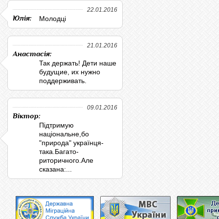
22.01.2016
Юлія:
Молодці
21.01.2016
Анастасія:
Так держать! Дети наше
будущие, их нужно
поддерживать.
09.01.2016
Віктор:
Підтримую
національне,бо
"природа" українця-
така.Багато-
риторичного.Але
сказана:...