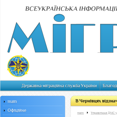
Державна міграційна служба України
Благод
В Чернівцях відзна
main
Офiцiйне
main
Управління ДМС у