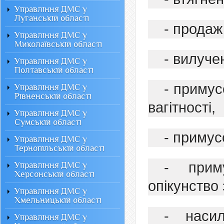
Управління ДМС у
Луганській області
- продаж
Управління ДМС у
Миколаївській області
- вилуче
Управління ДМС у
Полтавській області
- примус
Управління ДМС у
Рівненській області
вагітності,
Управління ДМС у
Сумській області
- примус
Управління ДМС у
Тернопільській області
- прим
Управління ДМС у
Херсонській області
опікунство
Управління ДМС у
Хмельницькій області
- насил
Управління ДМС у