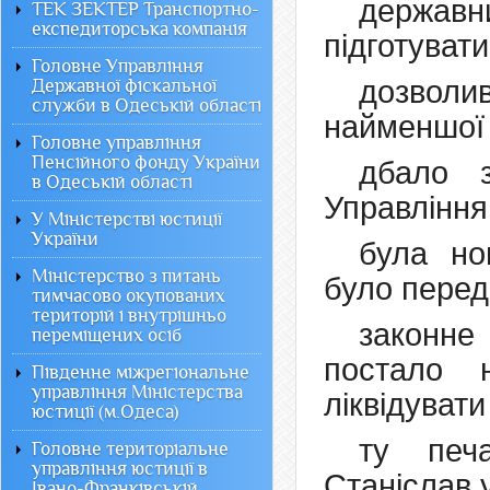
держав
ТЕК ЗЕКТЕР Транспортно-
експедиторська компанія
підготувати
Головне Управління
дозволив
Державної фіскальної
служби в Одеській області
найменшої 
Головне управління
Пенсійного фонду України
дбало з
в Одеській області
Управління 
У Міністерстві юстиції
України
була но
Міністерство з питань
було перед
тимчасово окупованих
територій і внутрішньо
законне
переміщених осіб
постало 
Південне міжрегіональне
управління Міністерства
ліквідувати
юстиції (м.Одеса)
ту печ
Головне територіальне
управління юстиції в
Станіслав у
Івано-Франківській