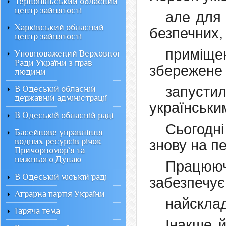
Тернопільський обласний
центр зайнятості
але для 
Харківський обласний
безпечних,
центр зайнятості
приміщен
Уповноважений Верховної
Ради України з прав
збережене
людини
запусти
В Одеській обласній
державній адміністрації
українськи
В Одеській обласній раді
Сьогодні
Басейнове управління
водних ресурсів річок
знову на пе
Причорномор`я та
нижнього Дунаю
Працюю
В Одеській міській раді
забезпечує
Аграрна партія України
найскла
Гаряча тема
Інакше 