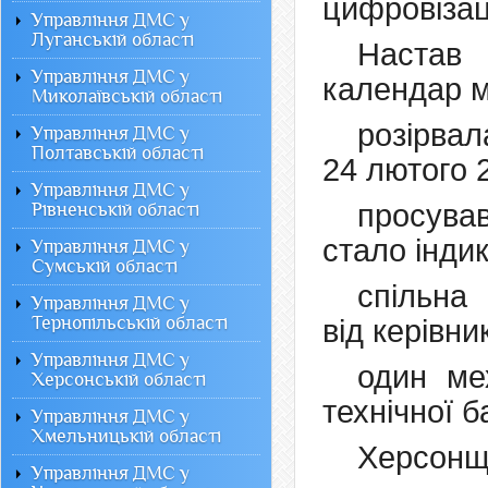
цифровізац
Управління ДМС у
Луганській області
Настав 
Управління ДМС у
календар м
Миколаївській області
розірвал
Управління ДМС у
Полтавській області
24 лютого 
Управління ДМС у
просува
Рівненській області
стало інди
Управління ДМС у
Сумській області
спільна
Управління ДМС у
Тернопільській області
від керівн
Управління ДМС у
один ме
Херсонській області
технічної б
Управління ДМС у
Хмельницькій області
Херсонщ
Управління ДМС у