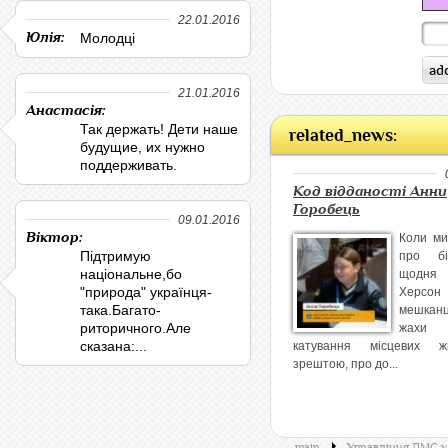
22.01.2016
Юлія:
Молодці
21.01.2016
Анастасія:
Так держать! Дети наше
related_news:
будущие, их нужно
поддерживать.
Код відданості Анни
Горобець
09.01.2016
Віктор:
Коли ми
Підтримую
про бі
національне,бо
щодня 
"природа" українця-
Херсон
така.Багато-
мешка
риторичного.Але
жахи о
сказана:...
катування місцевих ж
зрештою, про до...
main
Управління ДМС у