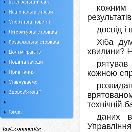
Інтегральний світ
кожним 
Національні страви
результатів
Спортивні новини
досвід і
Літературна сторінка
Хіба ду
Розважальна сторінка
хвилини? Н
Долі мігрантів
рятував
Події та заходи
кожною спр
Привітання
Співчуваємо
розкида
Здоров'я нації
врятован
технічній ба
forum
даних в
Управління
last_comments: