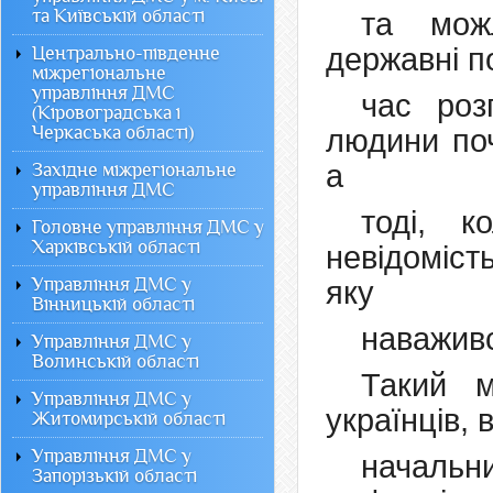
та Київській області
та можл
державні п
Центрально-південне
міжрегіональне
управління ДМС
час роз
(Кіровоградська і
Черкаська області)
людини поч
а
Західне міжрегіональне
управління ДМС
тоді, 
Головне управління ДМС у
Харківській області
невідоміст
Управління ДМС у
яку
Вінницькій області
наваживс
Управління ДМС у
Волинській області
Такий м
Управління ДМС у
українців,
Житомирській області
Управління ДМС у
начальн
Запорізькій області