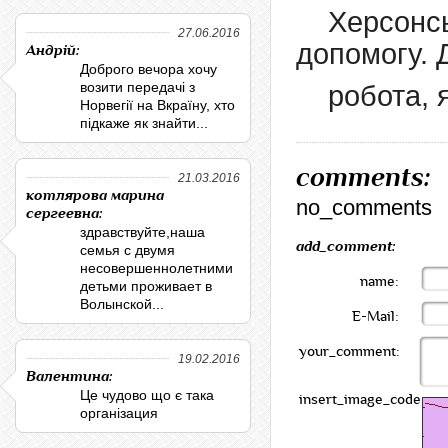
Херсонс
27.06.2016
допомогу. 
Андрій:
Доброго вечора хочу
возити передачі з
робота, 
Норвегії на Вкраїну, хто
підкаже як знайти...
comments:
21.03.2016
котлярова марина
no_comments
сергеевна:
здравствуйте,наша
add_comment:
семья с двумя
несовершеннолетними
name:
детьми проживает в
Волынской...
E-Mail:
your_comment:
19.02.2016
Валентина:
Це чудово що є така
insert_image_code:
організация