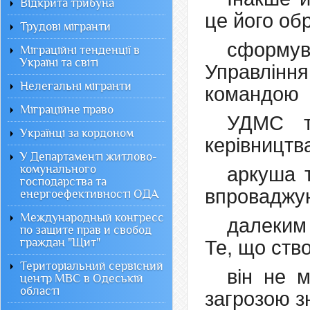
Відкрита трибуна
це його об
Трудові мігранти
сформу
Міграційні тенденції в
Україні та світі
Управлін
Нелегальні мігранти
командою
Міграційне право
УДМС т
Українці за кордоном
керівництв
У Департаменті житлово-
комунального
аркуша 
господарства та
впроваджуюч
енергоефективності ОДА
Международный конгресс
далеким
по защите прав и свобод
граждан "Щит"
Те, що ств
Територіальний сервісний
він не 
центр МВС в Одеській
області
загрозою з