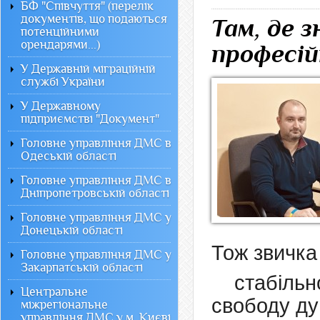
БФ "Співчуття" (перелік
документів, що подаються
Там, де 
потенційними
орендарями...)
професій
У Державній міграційній
службі України
У Державному
підприємстві "Документ"
Головне управління ДМС в
Одеській області
Головне управління ДМС в
Дніпропетровській області
Головне управління ДМС у
Донецькій області
Тож звичка
Головне управління ДМС у
Закарпатській області
стабільн
Центральне
свободу ду
міжрегіональне
управління ДМС у м. Києві