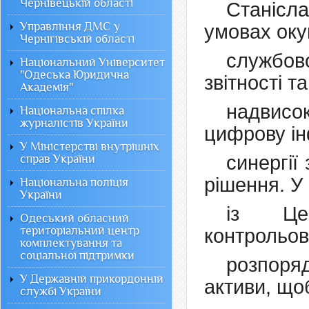
Чернівецькій області
Станісла
Управління ДМС у
умовах оку
Чернігівській області
службов
Національний Університет
"Одеська Юридична
звітності т
Академія"
надвисо
Національна спілка
журналістів України
цифрову інф
У Міністерстві внутрішніх
синергії
справ України
рішення. У 
Національна поліція
України
із Цен
Одеський обласний
територіальний центр
контрольов
комплектування та
соціальної підтримки
розпоря
У Державній прикордонній
активи, що
службі України