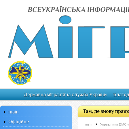
Державна міграційна служба України
Благод
Там, де знову прац
main
Офiцiйне
main
Управління ДМС у