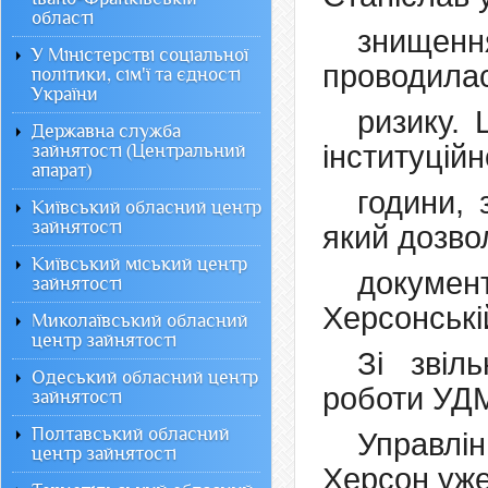
області
знищен
У Міністерстві соціальної
проводилас
політики, сім'ї та єдності
України
ризику. 
Державна служба
інституційн
зайнятості (Центральний
апарат)
години, 
Київський обласний центр
зайнятості
який дозво
Київський міський центр
докум
зайнятості
Херсонські
Миколаївський обласний
центр зайнятості
Зі звіл
Одеський обласний центр
роботи УДМ
зайнятості
Полтавський обласний
Управлі
центр зайнятості
Херсон уже 