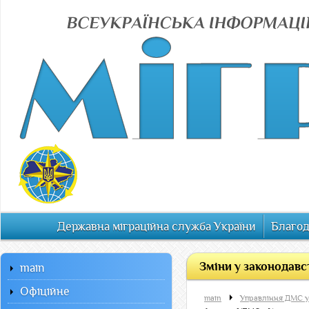
Державна міграційна служба України
Благод
Зміни у законодавс
main
Офiцiйне
main
Управління ДМС у