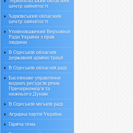
Тернопільський обласний
центр зайнятості
Харківський обласний
центр зайнятості
Уповноважений Верховної
Ради України з прав
людини
В Одеській обласній
державній адміністрації
В Одеській обласній раді
Басейнове управління
водних ресурсів річок
Причорномор`я та
нижнього Дунаю
В Одеській міській раді
Аграрна партія України
Гаряча тема