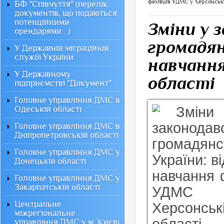
фахівців УДМС у Херсонські
БФ "Співчуття" (перелік
документів, що подаються
потенційними
Зміни у 
орендарями...)
громадян
У Державній міграційній
службі України
навчання
У Державному
області
підприємстві "Документ"
Головне управління ДМС в
Одеській області
Головне управління ДМС в
Дніпропетровській області
Головне управління ДМС у
Донецькій області
Головне управління ДМС у
Закарпатській області
Центральне
міжрегіональне
управління ДМС у м. Києві