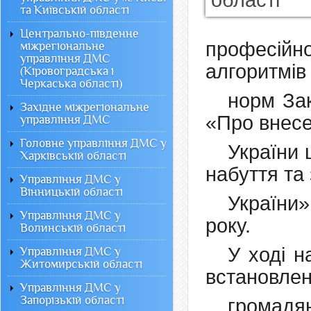
та Київській області
Центрально-південне
професій
міжрегіональне
управління ДМС
алгоритмів 
(Кіровоградська і
Черкаська області)
норм Зак
Західне міжрегіональне
«Про внесе
управління ДМС
Головне управління ДМС у
України 
Харківській області
набуття та
Управління ДМС у
Вінницькій області
України»
Управління ДМС у
року.
Волинській області
У ході н
Управління ДМС у
Житомирській області
встановлен
Управління ДМС у
Запорізькій області
громад