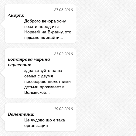
27.06.2016
Андрій:
Доброго вечора хочу
возити передачі з
Норвегії на Вкраїну, хто
підкаже як знайти...
21.03.2016
котлярова марина
сергеевна:
здравствуйте,наша
семья с двумя
несовершеннолетними
детьми проживает в
Волынской...
19.02.2016
Валентина:
Це чудово що є така
організация