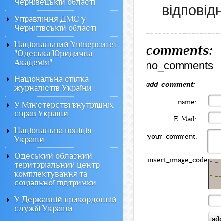
Чернівецькій області
відповід
Управління ДМС у
Чернігівській області
Національний Університет
comments:
"Одеська Юридична
Академія"
no_comments
Національна спілка
add_comment:
журналістів України
name:
У Міністерстві внутрішніх
справ України
E-Mail:
Національна поліція
your_comment:
України
Одеський обласний
insert_image_code:
територіальний центр
комплектування та
соціальної підтримки
У Державній прикордонній
службі України