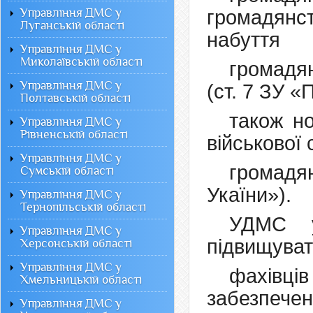
Управління ДМС у
громадян
Луганській області
набуття
Управління ДМС у
Миколаївській області
громадя
Управління ДМС у
(ст. 7 ЗУ «
Полтавській області
також н
Управління ДМС у
Рівненській області
військової
Управління ДМС у
громадя
Сумській області
Укаїни»).
Управління ДМС у
Тернопільській області
УДМС у
Управління ДМС у
підвищуват
Херсонській області
Управління ДМС у
фахівці
Хмельницькій області
забезпечен
Управління ДМС у