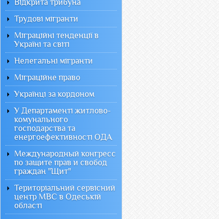
Відкрита трибуна
Трудові мігранти
Міграційні тенденції в
Україні та світі
Нелегальні мігранти
Міграційне право
Українці за кордоном
У Департаменті житлово-
комунального
господарства та
енергоефективності ОДА
Международный конгресс
по защите прав и свобод
граждан "Щит"
Територіальний сервісний
центр МВС в Одеській
області