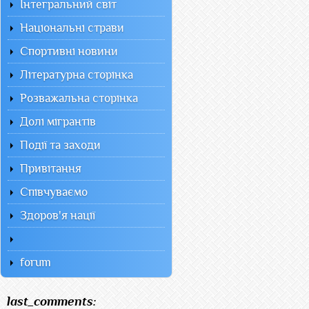
Інтегральний світ
Національні страви
Спортивні новини
Літературна сторінка
Розважальна сторінка
Долі мігрантів
Події та заходи
Привітання
Співчуваємо
Здоров'я нації
forum
last_comments: