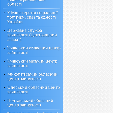
області
У Міністерстві соціальної
політики, сім'ї та єдності
України
Державна служба
зайнятості (Центральний
апарат)
Київський обласний центр
зайнятості
Київський міський центр
зайнятості
Миколаївський обласний
центр зайнятості
Одеський обласний центр
зайнятості
Полтавський обласний
центр зайнятості