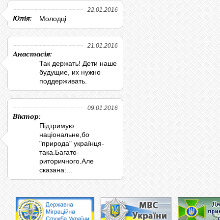
22.01.2016
Юлія:
Молодці
21.01.2016
Анастасія:
Так держать! Дети наше
будущие, их нужно
поддерживать.
09.01.2016
Віктор:
Підтримую
національне,бо
"природа" українця-
така.Багато-
риторичного.Але
сказана:...