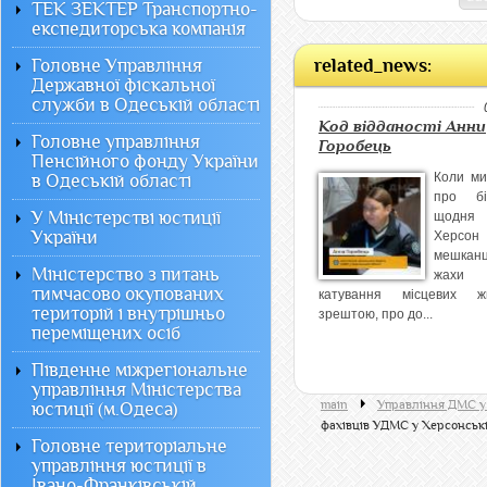
ТЕК ЗЕКТЕР Транспортно-
експедиторська компанія
Головне Управління
related_news:
Державної фіскальної
служби в Одеській області
Код відданості Анни
Головне управління
Горобець
Пенсійного фонду України
Коли ми
в Одеській області
про бі
У Міністерстві юстиції
щодня 
України
Херсон
мешка
Міністерство з питань
жахи о
тимчасово окупованих
катування місцевих ж
територій і внутрішньо
зрештою, про до...
переміщених осіб
Південне міжрегіональне
управління Міністерства
main
Управління ДМС у
юстиції (м.Одеса)
фахівців УДМС у Херсонські
Головне територіальне
управління юстиції в
Івано-Франківській