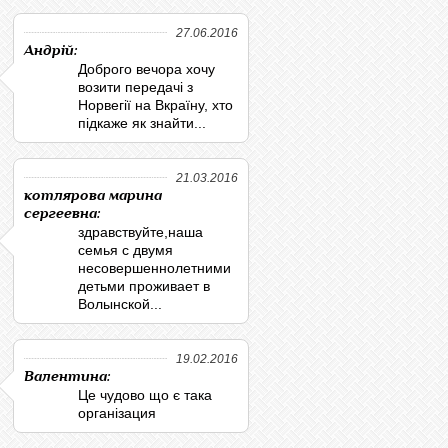
27.06.2016
Андрій:
Доброго вечора хочу
возити передачі з
Норвегії на Вкраїну, хто
підкаже як знайти...
21.03.2016
котлярова марина
сергеевна:
здравствуйте,наша
семья с двумя
несовершеннолетними
детьми проживает в
Волынской...
19.02.2016
Валентина:
Це чудово що є така
організация