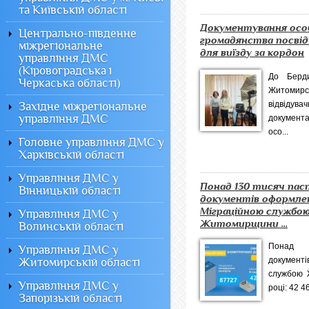
та Київській області
Документування осо
Центрально-південне
громадянства посві
міжрегіональне
для виїзду за кордон
управління ДМС
(Кіровоградська і
До Берди
Черкаська області)
Житомирс
відвід
Західне міжрегіональне
управління ДМС
документа
осо...
Головне управління ДМС у
Харківській області
Управління ДМС у
Понад 130 тисяч па
Вінницькій області
документів оформле
Міграційною службо
Управління ДМС у
Житомирщини ...
Волинській області
Понад 
Управління ДМС у
документ
Житомирській області
службою Ж
Управління ДМС у
році: 42 4
Запорізькій області