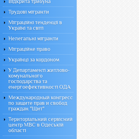
Відкрита трибуна
Трудові мігранти
Міграційні тенденції в
Україні та світі
Нелегальні мігранти
Міграційне право
Українці за кордоном
У Департаменті житлово-
комунального
господарства та
енергоефективності ОДА
Международный конгресс
по защите прав и свобод
граждан "Щит"
Територіальний сервісний
центр МВС в Одеській
області