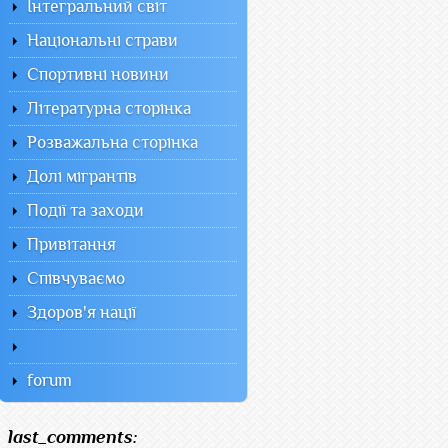
Інтегральний світ
Національні страви
Спортивні новини
Літературна сторінка
Розважальна сторінка
Долі мігрантів
Події та заходи
Привітання
Співчуваємо
Здоров'я нації
forum
last_comments: