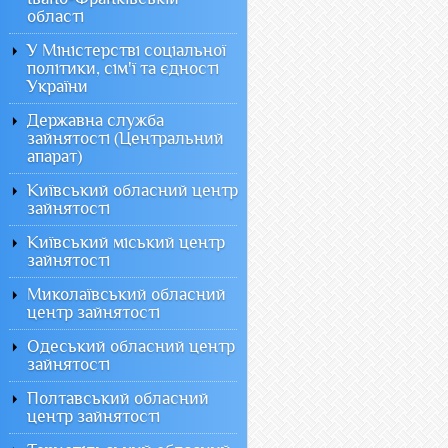
області
У Міністерстві соціальної
політики, сім'ї та єдності
України
Державна служба
зайнятості (Центральний
апарат)
Київський обласний центр
зайнятості
Київський міський центр
зайнятості
Миколаївський обласний
центр зайнятості
Одеський обласний центр
зайнятості
Полтавський обласний
центр зайнятості