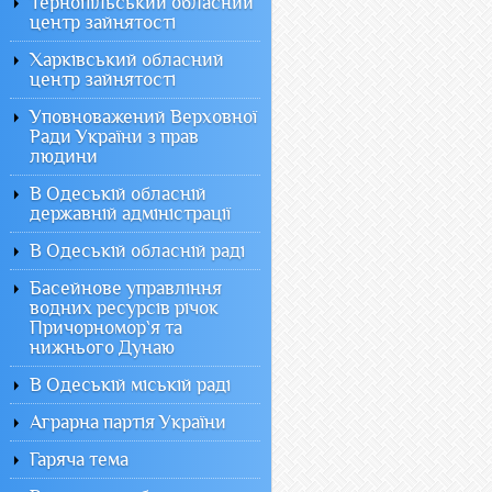
Тернопільський обласний
центр зайнятості
Харківський обласний
центр зайнятості
Уповноважений Верховної
Ради України з прав
людини
В Одеській обласній
державній адміністрації
В Одеській обласній раді
Басейнове управління
водних ресурсів річок
Причорномор`я та
нижнього Дунаю
В Одеській міській раді
Аграрна партія України
Гаряча тема