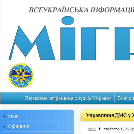
Державна міграційна служба України
Благод
Управління ДМС у 
main
Офiцiйне
main
Управління ДМС у