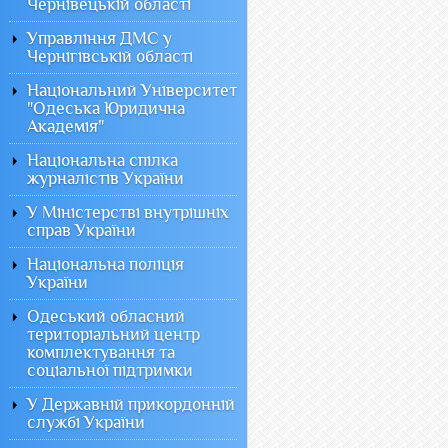
Чернівецькій області
Управління ДМС у
Чернігівській області
Національний Університет
"Одеська Юридична
Академія"
Національна спілка
журналістів України
У Міністерстві внутрішніх
справ України
Національна поліція
України
Одеський обласний
територіальний центр
комплектування та
соціальної підтримки
У Державній прикордонній
службі України