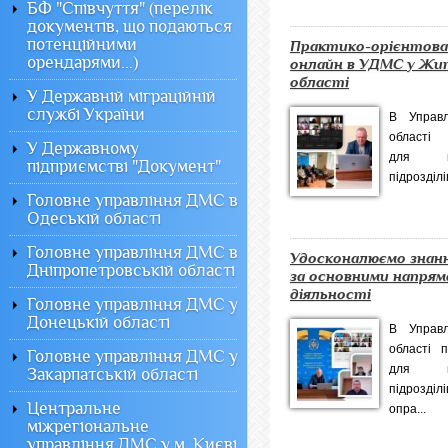
БФ "Співчуття" (перелік
документів, що подаються
потенційними
Практико-орієнтова
орендарями...)
онлайн в УДМС у Жи
області
У Державній міграційній
службі України
В Управл
області 
У Державному
для пр
підприємстві "Документ"
підрозділі
Головне управління ДМС в
Одеській області
Головне управління ДМС в
Удосконалюємо знанн
Дніпропетровській області
за основними напря
діяльності
Головне управління ДМС у
Донецькій області
В Управл
області 
Головне управління ДМС у
для пр
Закарпатській області
підрозділ
Центральне
опра...
міжрегіональне
управління ДМС у м. Києві