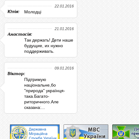
22.01.2016
Юлія:
Молодці
21.01.2016
Анастасія:
Так держать! Дети наше
будущие, их нужно
поддерживать.
09.01.2016
Віктор:
Підтримую
національне,бо
"природа" українця-
така.Багато-
риторичного.Але
сказана:...