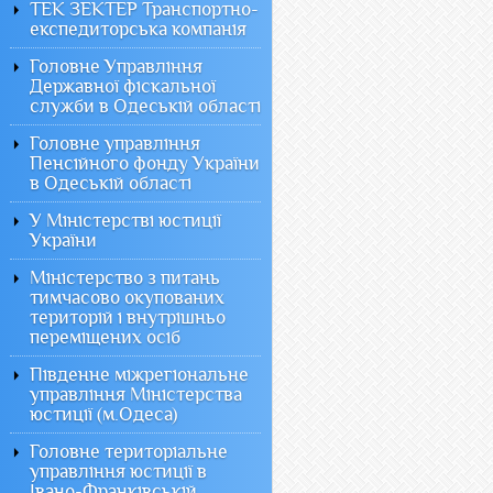
ТЕК ЗЕКТЕР Транспортно-
експедиторська компанія
Головне Управління
Державної фіскальної
служби в Одеській області
Головне управління
Пенсійного фонду України
в Одеській області
У Міністерстві юстиції
України
Міністерство з питань
тимчасово окупованих
територій і внутрішньо
переміщених осіб
Південне міжрегіональне
управління Міністерства
юстиції (м.Одеса)
Головне територіальне
управління юстиції в
Івано-Франківській