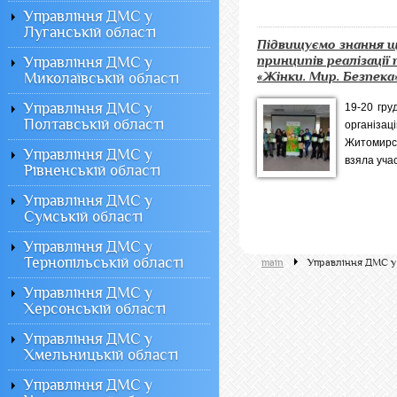
Управління ДМС у
Луганській області
Підвищуємо знання 
принципів реалізації
Управління ДМС у
«Жінки. Мир. Безпека
Миколаївській області
Управління ДМС у
19-20 гру
Полтавській області
організ
Житомирс
Управління ДМС у
взяла учас
Рівненській області
Управління ДМС у
Сумській області
Управління ДМС у
Тернопільській області
main
Управління ДМС у
Управління ДМС у
Херсонській області
Управління ДМС у
Хмельницькій області
Управління ДМС у