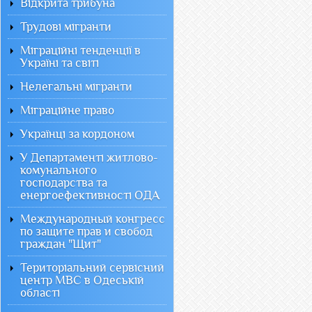
Відкрита трибуна
Трудові мігранти
Міграційні тенденції в
Україні та світі
Нелегальні мігранти
Міграційне право
Українці за кордоном
У Департаменті житлово-
комунального
господарства та
енергоефективності ОДА
Международный конгресс
по защите прав и свобод
граждан "Щит"
Територіальний сервісний
центр МВС в Одеській
області