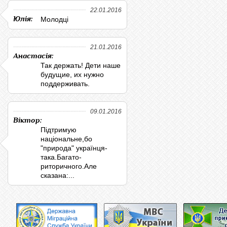
22.01.2016
Юлія:
Молодці
21.01.2016
Анастасія:
Так держать! Дети наше
будущие, их нужно
поддерживать.
09.01.2016
Віктор:
Підтримую
національне,бо
"природа" українця-
така.Багато-
риторичного.Але
сказана:...