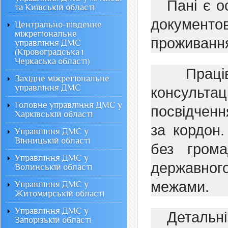
Пані є 
та Київській області
докумен
Центрально-південне
міжрегіональне
проживанн
управління ДМС
(Кіровоградська і
Черкаська області)
Праців
Західне міжрегіональне
управління ДМС
консульта
Головне управління ДМС у
посвідченн
Харківській області
за кордон
Управління ДМС у
Вінницькій області
без гром
Управління ДМС у
державного
Волинській області
межами.
Управління ДМС у
Житомирській області
Управління ДМС у
Детальн
Запорізькій області