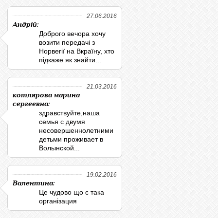
27.06.2016
Андрій:
Доброго вечора хочу
возити передачі з
Норвегії на Вкраїну, хто
підкаже як знайти...
21.03.2016
котлярова марина
сергеевна:
здравствуйте,наша
семья с двумя
несовершеннолетними
детьми проживает в
Волынской...
19.02.2016
Валентина:
Це чудово що є така
організация