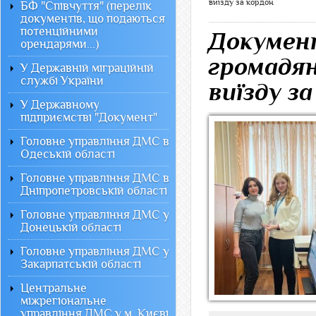
виїзду за кордон
БФ "Співчуття" (перелік
документів, що подаються
потенційними
Документ
орендарями...)
громадян
У Державній міграційній
службі України
виїзду з
У Державному
підприємстві "Документ"
Головне управління ДМС в
Одеській області
Головне управління ДМС в
Дніпропетровській області
Головне управління ДМС у
Донецькій області
Головне управління ДМС у
Закарпатській області
Центральне
міжрегіональне
управління ДМС у м. Києві