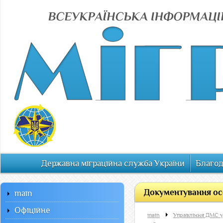
Державна міграційна служба України
Благод
Документування осо
main
Офiцiйне
main
Управління ДМС у