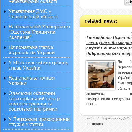
Чернівецькій області
Управління ДМС у
Чернігівській області
related_news:
Національний Університет
"Одеська Юридична
Академія"
Громадянка Німеччи
звернулася до міграц
Національна спілка
служби Житомирщи
журналістів України
добровільного пове
У Міністерстві внутрішніх
До Уп
справ України
Державн
міграцій
Національна поліція
Укра
України
Житомир
області
Одеський обласний
звернулася гром
територіальний центр
Федеративної Республіки
комплектування та
із за...
соціальної підтримки
У Державній прикордонній
main
Управління ДМС у
службі України
за кордон