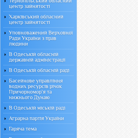
Тернопільський обласний
центр зайнятості
Харківський обласний
центр зайнятості
Уповноважений Верховної
Ради України з прав
людини
В Одеській обласній
державній адміністрації
В Одеській обласній раді
Басейнове управління
водних ресурсів річок
Причорномор`я та
нижнього Дунаю
В Одеській міській раді
Аграрна партія України
Гаряча тема