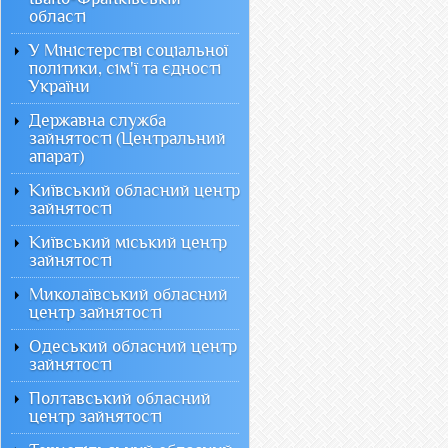
області
У Міністерстві соціальної
політики, сім'ї та єдності
України
Державна служба
зайнятості (Центральний
апарат)
Київський обласний центр
зайнятості
Київський міський центр
зайнятості
Миколаївський обласний
центр зайнятості
Одеський обласний центр
зайнятості
Полтавський обласний
центр зайнятості