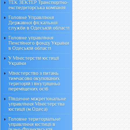
ТЕК ЗЕКТЕР Транспортно-
експедиторська компанія
Головне Управління
Державної фіскальної
служби в Одеській області
Головне управління
Пенсійного фонду України
в Одеській області
У Міністерстві юстиції
України
Міністерство з питань
тимчасово окупованих
територій і внутрішньо
переміщених осіб
Південне міжрегіональне
управління Міністерства
юстиції (м.Одеса)
Головне територіальне
управління юстиції в
Івано-Франківській