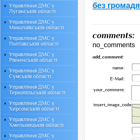
без громадя
Управління ДМС у
Луганській області
Управління ДМС у
Миколаївській області
comments:
Управління ДМС у
Полтавській області
no_comments
Управління ДМС у
add_comment:
Рівненській області
name:
Управління ДМС у
Сумській області
E-Mail:
Управління ДМС у
your_comment:
Тернопільській області
Управління ДМС у
insert_image_code:
Херсонській області
Управління ДМС у
Хмельницькій області
Управління ДМС у