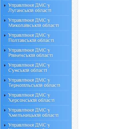
Управління ДМС у
Луганській області
Управління ДМС у
Миколаївській області
Управління ДМС у
Полтавській області
Управління ДМС у
Рівненській області
Управління ДМС у
Сумській області
Управління ДМС у
Тернопільській області
Управління ДМС у
Херсонській області
Управління ДМС у
Хмельницькій області
Управління ДМС у