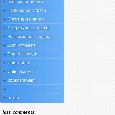
Інтегральний світ
Національні страви
Спортивні новини
Літературна сторінка
Розважальна сторінка
Долі мігрантів
Події та заходи
Привітання
Співчуваємо
Здоров'я нації
forum
last_comments: