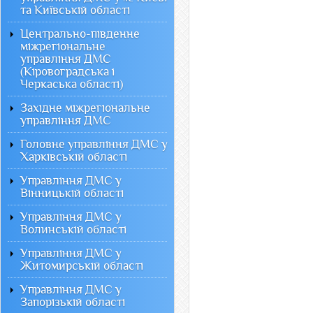
та Київській області
Центрально-південне
міжрегіональне
управління ДМС
(Кіровоградська і
Черкаська області)
Західне міжрегіональне
управління ДМС
Головне управління ДМС у
Харківській області
Управління ДМС у
Вінницькій області
Управління ДМС у
Волинській області
Управління ДМС у
Житомирській області
Управління ДМС у
Запорізькій області