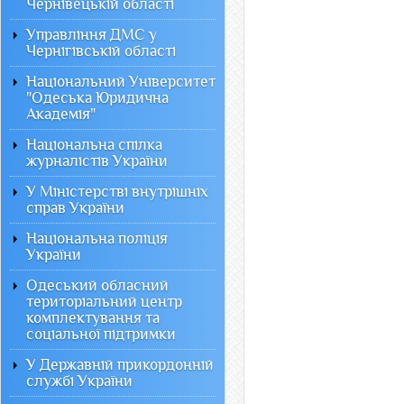
Чернівецькій області
Управління ДМС у
Чернігівській області
Національний Університет
"Одеська Юридична
Академія"
Національна спілка
журналістів України
У Міністерстві внутрішніх
справ України
Національна поліція
України
Одеський обласний
територіальний центр
комплектування та
соціальної підтримки
У Державній прикордонній
службі України