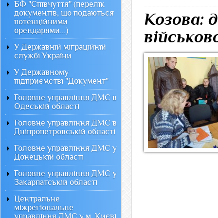
БФ "Співчуття" (перелік
документів, що подаються
Козова: 
потенційними
орендарями...)
військов
У Державній міграційній
службі України
У Державному
підприємстві "Документ"
Головне управління ДМС в
Одеській області
Головне управління ДМС в
Дніпропетровській області
Головне управління ДМС у
Донецькій області
Головне управління ДМС у
Закарпатській області
Центральне
міжрегіональне
управління ДМС у м. Києві