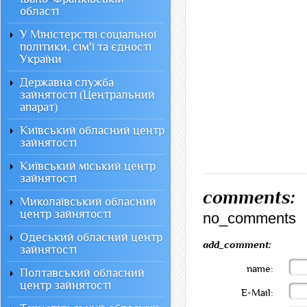
області
У Міністерстві соціальної
політики, сім'ї та єдності
України
Державна служба
зайнятості (Центральний
апарат)
Київський обласний центр
зайнятості
Київський міський центр
зайнятості
comments:
Миколаївський обласний
центр зайнятості
no_comments
Одеський обласний центр
add_comment:
зайнятості
name:
Полтавський обласний
центр зайнятості
E-Mail: