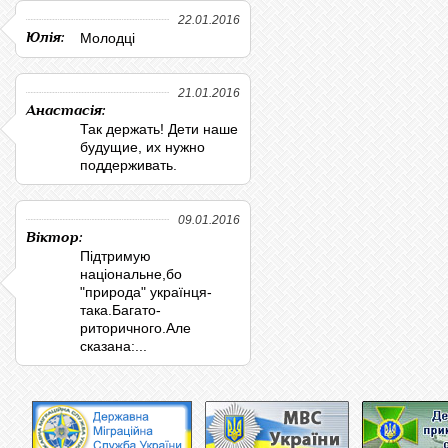
22.01.2016
Юлія:
Молодці
21.01.2016
Анастасія:
Так держать! Дети наше
будущие, их нужно
поддерживать.
09.01.2016
Віктор:
Підтримую
національне,бо
"природа" українця-
така.Багато-
риторичного.Але
сказана:...