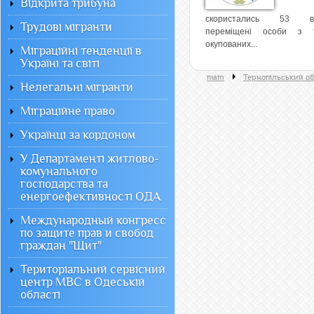
Відкрита трибуна
скористались 53 вн
Трудові мігранти
переміщені особи з т
окупованих...
Міграційні тенденції в
Україні та світі
main
Тернопільський о
Нелегальні мігранти
Міграційне право
Українці за кордоном
У Департаменті житлово-
комунального
господарства та
енергоефективності ОДА
Международный конгресс
по защите прав и свобод
граждан "Щит"
Територіальний сервісний
центр МВС в Одеській
області