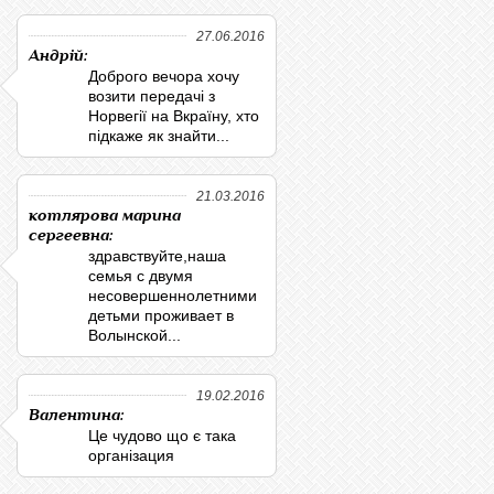
27.06.2016
Андрій:
Доброго вечора хочу
возити передачі з
Норвегії на Вкраїну, хто
підкаже як знайти...
21.03.2016
котлярова марина
сергеевна:
здравствуйте,наша
семья с двумя
несовершеннолетними
детьми проживает в
Волынской...
19.02.2016
Валентина:
Це чудово що є така
організация