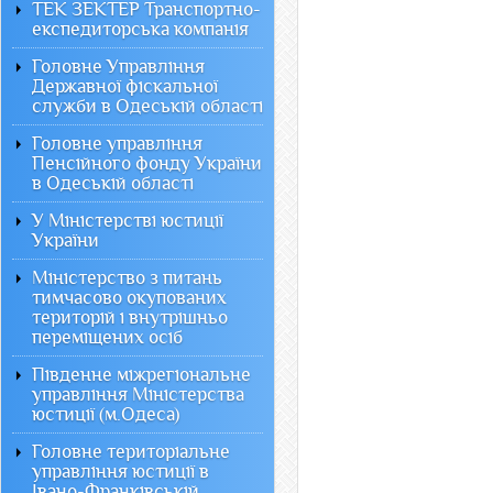
ТЕК ЗЕКТЕР Транспортно-
експедиторська компанія
Головне Управління
Державної фіскальної
служби в Одеській області
Головне управління
Пенсійного фонду України
в Одеській області
У Міністерстві юстиції
України
Міністерство з питань
тимчасово окупованих
територій і внутрішньо
переміщених осіб
Південне міжрегіональне
управління Міністерства
юстиції (м.Одеса)
Головне територіальне
управління юстиції в
Івано-Франківській