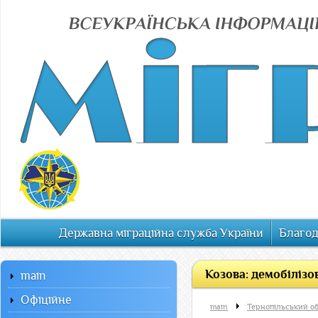
Державна міграційна служба України
Благод
Козова: демобіліз
main
Офiцiйне
main
Тернопільський о