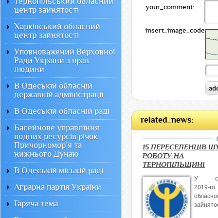
Тернопільський обласний
your_comment:
центр зайнятості
Харківський обласний
insert_image_code:
центр зайнятості
Уповноважений Верховної
Ради України з прав
людини
В Одеській обласній
державній адміністрації
В Одеській обласній раді
related_news:
Басейнове управління
водних ресурсів річок
Причорномор`я та
15 ПЕРЕСЕЛЕНЦІВ 
нижнього Дунаю
РОБОТУ НА
ТЕРНОПІЛЬЩИНІ
В Одеській міській раді
У січн
Аграрна партія України
2019-го
обласн
Гаряча тема
зайнято