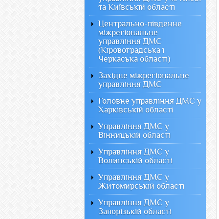
та Київській області
Центрально-південне
міжрегіональне
управління ДМС
(Кіровоградська і
Черкаська області)
Західне міжрегіональне
управління ДМС
Головне управління ДМС у
Харківській області
Управління ДМС у
Вінницькій області
Управління ДМС у
Волинській області
Управління ДМС у
Житомирській області
Управління ДМС у
Запорізькій області