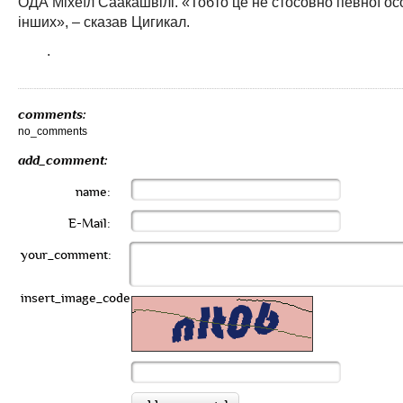
ОДА Міхеїл Саакашвілі. «Тобто це не стосовно певної особ
інших», – сказав Цигикал.
.
comments:
no_comments
add_comment:
name:
E-Mail:
your_comment:
insert_image_code: