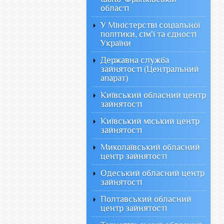
області
У Міністерстві соціальної
політики, сім'ї та єдності
України
Державна служба
зайнятості (Центральний
апарат)
Київський обласний центр
зайнятості
Київський міський центр
зайнятості
Миколаївський обласний
центр зайнятості
Одеський обласний центр
зайнятості
Полтавський обласний
центр зайнятості