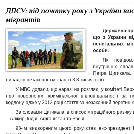
ДПСУ: від початку року з України ви
мігрантів
Державна пр
що з України в
нелегальних міг
особи.
Як повідомл
внутрішніх спра
Петра Цигикала, 
випадків незаконної міграції і 3,8 тисячі осіб.
У МВС додали, що наразі на розгляді у комітеті Вер
про повернення кримінальної відповідальності за н
кордону, адже у 2012 році стаття за незаконний перетин 
За словами Цигикала, в список міграційного ризику 
– Алжир, Індія, Афганістан та Росія.
93-ім видвореним цього року став екс-президент Г