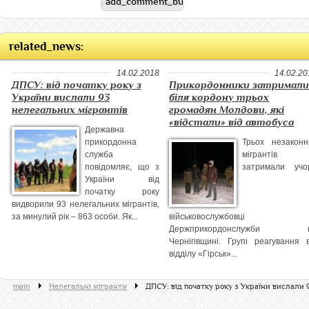
related_news:
14.02.2018
14.02.20
ДПСУ: від початку року з
Прикордонники затримал
України вислали 93
біля кордону трьох
нелегальних мігрантів
громадян Молдови, які
«відстали» від автобуса
Державна
прикордонна
Трьох незаконн
служба
мігрантів
повідомляє, що з
затримали учо
України від
початку року
видворили 93 нелегальних мігрантів,
за минулий рік – 863 особи. Як...
військовослужбовці
Держприкордонслужби 
Чернігівщині. Групі реагування в
відділу «Гірськ»...
main
Нелегальні мігранти
ДПСУ: від початку року з України вислали 