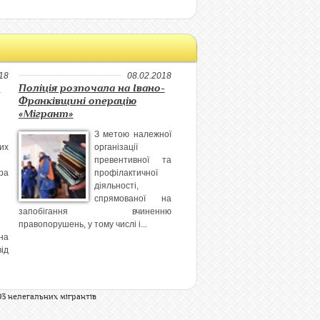
18
08.02.2018
и
Поліція розпочала на Івано-
Франківщині операцію
«Мігрант»
З метою належної
их
організації
превентивної та
ра
профілактичної
діяльності,
спрямованої на
запобігання вчиненню
правопорушень, у тому числі і...
на
ід
93 нелегальних мігрантів