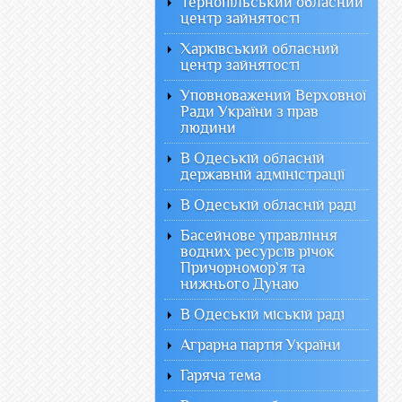
Тернопільський обласний
центр зайнятості
Харківський обласний
центр зайнятості
Уповноважений Верховної
Ради України з прав
людини
В Одеській обласній
державній адміністрації
В Одеській обласній раді
Басейнове управління
водних ресурсів річок
Причорномор`я та
нижнього Дунаю
В Одеській міській раді
Аграрна партія України
Гаряча тема