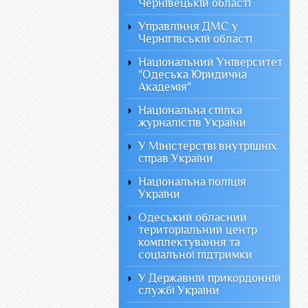
Чернівецькій області
Управління ДМС у
Чернігівській області
Національний Університет
"Одеська Юридична
Академія"
Національна спілка
журналістів України
У Міністерстві внутрішніх
справ України
Національна поліція
України
Одеський обласний
територіальний центр
комплектування та
соціальної підтримки
У Державній прикордонній
службі України