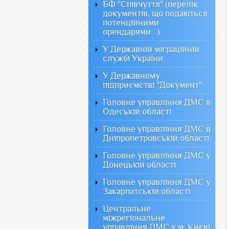
БФ "Співчуття" (перелік
документів, що подаються
потенційними
орендарями...)
У Державній міграційній
службі України
У Державному
підприємстві "Документ"
Головне управління ДМС в
Одеській області
Головне управління ДМС в
Дніпропетровській області
Головне управління ДМС у
Донецькій області
Головне управління ДМС у
Закарпатській області
Центральне
міжрегіональне
управління ДМС у м. Києві