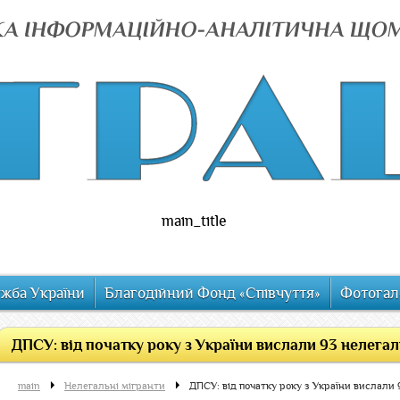
main_title
ужба України
Благодійний Фонд «Співчуття»
Фотогал
ДПСУ: від початку року з України вислали 93 нелегал
main
Нелегальні мігранти
ДПСУ: від початку року з України вислали 