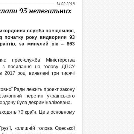
14.02.2018
слали 93 нелегальних
икордонна служба повідомляє,
ід початку року видворили 93
рантів, за минулий рік – 863
яє прес-служба Міністерства
в з посилання на голову ДПСУ
в 2017 році виявлені три тисячі
ховної Ради лежить проект закону
езаконний перетин українського
кордону була декриміналізована.
входять 70 країн. Це в основному
рузії, колишній голова Одеської