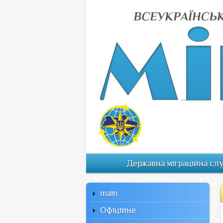
Державна міграційна сл
main
Офiцiйне