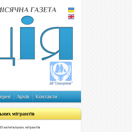
ерея
Архів
Контакти
ьних мігрантів
93 нелегальних мігрантів