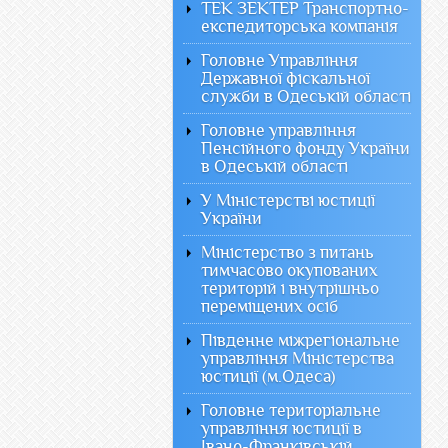
ТЕК ЗЕКТЕР Транспортно-
експедиторська компанія
Головне Управління
Державної фіскальної
служби в Одеській області
Головне управління
Пенсійного фонду України
в Одеській області
У Міністерстві юстиції
України
Міністерство з питань
тимчасово окупованих
територій і внутрішньо
переміщених осіб
Південне міжрегіональне
управління Міністерства
юстиції (м.Одеса)
Головне територіальне
управління юстиції в
Івано-Франківській