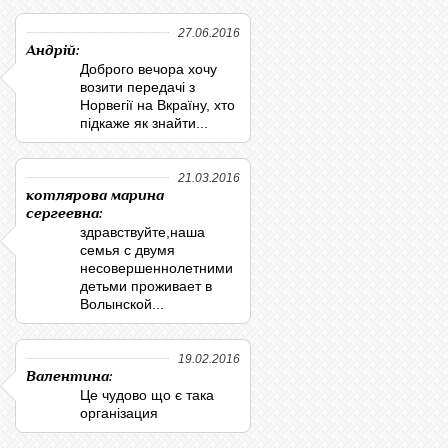
27.06.2016
Андрій:
Доброго вечора хочу
возити передачі з
Норвегії на Вкраїну, хто
підкаже як знайти...
21.03.2016
котлярова марина
сергеевна:
здравствуйте,наша
семья с двумя
несовершеннолетними
детьми проживает в
Волынской...
19.02.2016
Валентина:
Це чудово що є така
організация