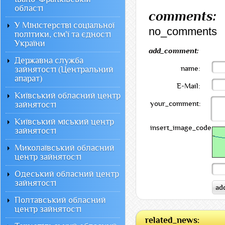
області
comments:
У Міністерстві соціальної
no_comments
політики, сім'ї та єдності
України
add_comment:
Державна служба
name:
зайнятості (Центральний
апарат)
E-Mail:
Київський обласний центр
your_comment:
зайнятості
Київський міський центр
insert_image_code:
зайнятості
Миколаївський обласний
центр зайнятості
Одеський обласний центр
зайнятості
Полтавський обласний
центр зайнятості
related_news: