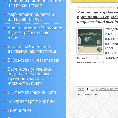
Тернопільський обласний
центр зайнятості
У липні прикордонн
Харківський обласний
припинили 59 спроб
центр зайнятості
неправомірної вигод
Уповноважений Верховної
Упродо
Ради України з прав
2026
людини
прикорд
припи
В Одеській обласній
спроб
державній адміністрації
неправо
вигоди на загальн
В Одеській обласній раді
еквівалентну 1 725 ...
Басейнове управління
водних ресурсів річок
Причорномор`я та
нижнього Дунаю
main
У Державній прик
В Одеській міській раді
через кордон
Аграрна партія України
Гаряча тема