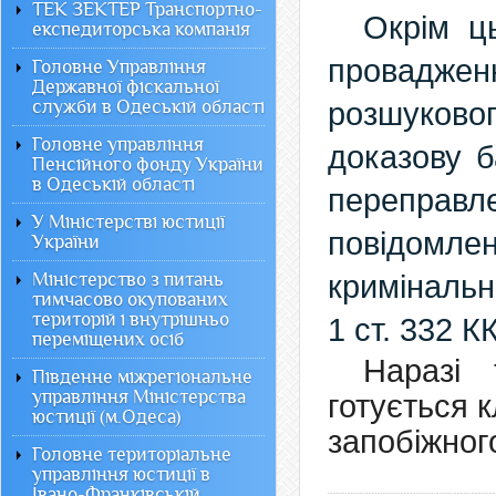
ТЕК ЗЕКТЕР Транспортно-
Окрім ц
експедиторська компанія
провадже
Головне Управління
Державної фіскальної
служби в Одеській області
розшуков
Головне управління
доказову б
Пенсійного фонду України
в Одеській області
переправл
У Міністерстві юстиції
повідом
України
Міністерство з питань
кримінальн
тимчасово окупованих
територій і внутрішньо
1 ст. 332 КК
переміщених осіб
Наразі 
Південне міжрегіональне
управління Міністерства
готується 
юстиції (м.Одеса)
запобіжног
Головне територіальне
управління юстиції в
Івано-Франківській