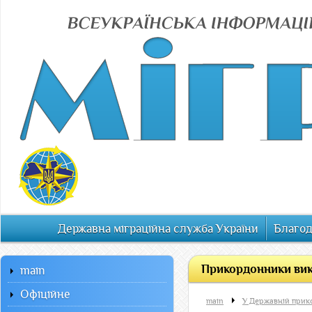
Державна міграційна служба України
Благод
Прикордонники викр
main
Офiцiйне
main
У Державній прик