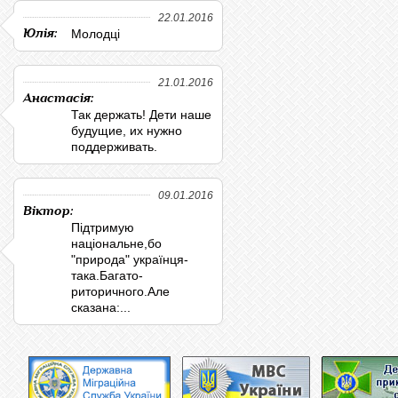
22.01.2016
Юлія:
Молодці
21.01.2016
Анастасія:
Так держать! Дети наше
будущие, их нужно
поддерживать.
09.01.2016
Віктор:
Підтримую
національне,бо
"природа" українця-
така.Багато-
риторичного.Але
сказана:...