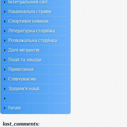
Інтегральний світ
Національні страви
Спортивні новини
Літературна сторінка
Розважальна сторінка
Долі мігрантів
Події та заходи
Привітання
Співчуваємо
Здоров'я нації
forum
last_comments: