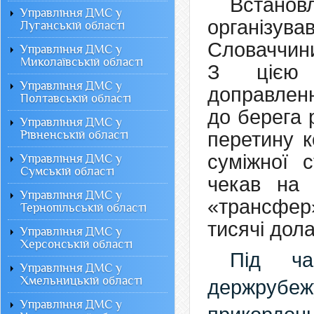
Встанов
Управління ДМС у
організу
Луганській області
Словаччини
Управління ДМС у
Миколаївській області
З цією 
Управління ДМС у
доправлен
Полтавській області
до берега 
Управління ДМС у
Рівненській області
перетину к
суміжної 
Управління ДМС у
Сумській області
чекав на 
Управління ДМС у
«трансфер
Тернопільській області
тисячі дол
Управління ДМС у
Херсонській області
Під ча
Управління ДМС у
Хмельницькій області
держруб
Управління ДМС у