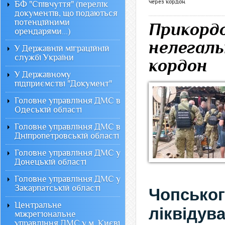
через кордон
БФ "Співчуття" (перелік
документів, що подаються
потенційними
Прикорд
орендарями...)
нелегаль
У Державній міграційній
службі України
кордон
У Державному
підприємстві "Документ"
Головне управління ДМС в
Одеській області
Головне управління ДМС в
Дніпропетровській області
Головне управління ДМС у
Донецькій області
Головне управління ДМС у
Закарпатській області
Чопськ
Центральне
ліквід
міжрегіональне
управління ДМС у м. Києві