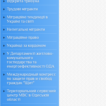
Відкрита трибуна
Трудові мігранти
Міграційні тенденції в
Україні та світі
Нелегальні мігранти
Міграційне право
Українці за кордоном
У Департаменті житлово-
комунального
господарства та
енергоефективності ОДА
Международный конгресс
по защите прав и свобод
граждан "Щит"
Територіальний сервісний
центр МВС в Одеській
області