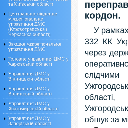
перепра
та Київській області
кордон.
Центрально-південне
міжрегіональне
управління ДМС
У рамках
(Кіровоградська і
Черкаська області)
332 КК Ук
Західне міжрегіональне
управління ДМС
через держ
Головне управління ДМС у
оперативн
Харківській області
слідчими
Управління ДМС у
Вінницькій області
Ужгородс
Управління ДМС у
Волинській області
області,
Управління ДМС у
Ужгородсь
Житомирській області
обшук за м
Управління ДМС у
Запорізькій області