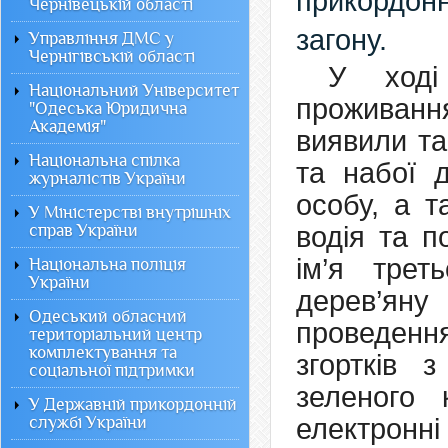
прикордон
Чернівецькій області
загону.
Управління ДМС у
Чернігівській області
У ході
Національний Університет
проживанн
"Одеська Юридична
Академія"
виявили та
Національна спілка
та набої 
журналістів України
особу, а т
У Міністерстві внутрішніх
справ України
водія та п
ім’я трет
Національна поліція
України
дерев’ян
Одеський обласний
проведен
територіальний центр
комплектування та
згортків 
соціальної підтримки
зеленого 
У Державній прикордонній
службі України
електронні 