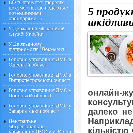
БФ "Співчуття" (перелік
документів, що подаються
5 продук
потенційними
орендарями...)
шкідлив
У Державній міграційній
службі України
У Державному
підприємстві "Документ"
Головне управління ДМС в
Одеській області
Головне управління ДМС в
Дніпропетровській області
Головне управління ДМС у
онлайн-ж
Донецькій області
консульт
Головне управління ДМС у
далеко не
Закарпатській області
Наприклад
Центральне
міжрегіональне
кількістю
управління ДМС у м. Києві