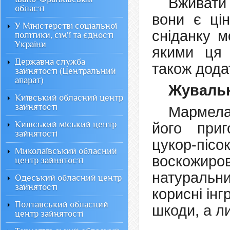
Вживати
області
вони є ці
У Міністерстві соціальної
сніданку м
політики, сім'ї та єдності
України
якими ця 
Державна служба
також дода
зайнятості (Центральний
апарат)
Жуваль
Київський обласний центр
зайнятості
Мармела
Київський міський центр
його приг
зайнятості
цукор-пісо
Миколаївський обласний
воскожиро
центр зайнятості
натуральни
Одеський обласний центр
зайнятості
корисні ін
Полтавський обласний
шкоди, а л
центр зайнятості