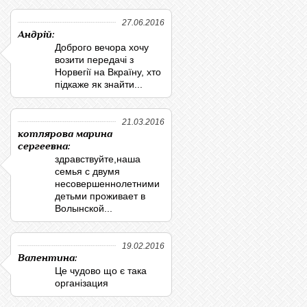
27.06.2016
Андрій:
Доброго вечора хочу
возити передачі з
Норвегії на Вкраїну, хто
підкаже як знайти...
21.03.2016
котлярова марина
сергеевна:
здравствуйте,наша
семья с двумя
несовершеннолетними
детьми проживает в
Волынской...
19.02.2016
Валентина:
Це чудово що є така
організация