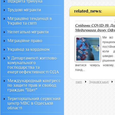
Відкрита трибуна
Трудові мігранти
related_news:
Міграційні тенденції в
Україні та світі
Слідами COVID-19. До
Медичного дому Odr
Нелегальні мігранти
Ми всі
Міграційне право
працюєм
постій
Українці за кордоном
коли д
швидко 
У Департаменті житлово-
рішення 
комунального
вчитися чомусь новому
господарства та
панд...
енергоефективності ОДА
Международный конгресс
main
Здоров'я нації
по защите прав и свобод
граждан "Щит"
Територіальний сервісний
центр МВС в Одеській
області