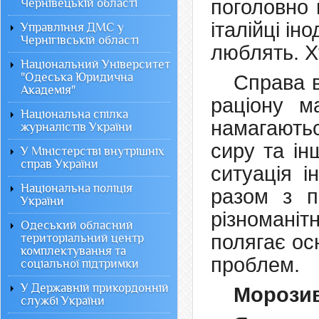
поголовно 
Чернівецькій області
італійці ін
Управління ДМС у
Чернігівській області
люблять. Х
Національний Університет
"Одеська Юридична
Справа в
Академія"
раціону м
Національна спілка
намагають
журналістів України
сиру та ін
У Міністерстві внутрішніх
справ України
ситуація і
Національна поліція
разом з п
України
різноманіт
Одеський обласний
полягає ос
територіальний центр
комплектування та
проблем.
соціальної підтримки
У Державній прикордонній
Морози
службі України