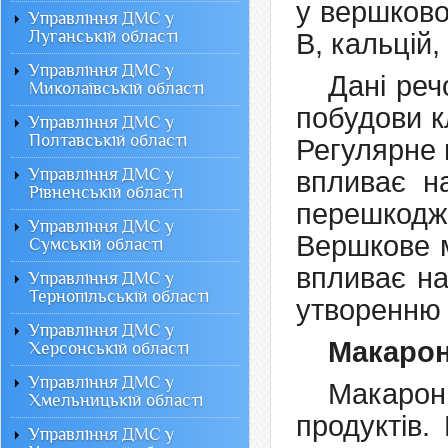
у вершково
Управління ДМС у
Луганській області
В, кальцій,
Управління ДМС у
Дані реч
Миколаївській області
побудови к
Управління ДМС у
Полтавській області
Регулярне 
Управління ДМС у
впливає на
Рівненській області
перешкоджа
Управління ДМС у
Вершкове м
Сумській області
впливає на
Управління ДМС у
Тернопільській області
утворенню т
Управління ДМС у
Макаро
Херсонській області
Управління ДМС у
Макарон
Хмельницькій області
продуктів.
Управління ДМС у