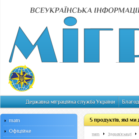
Державна міграційна служба України
Благод
5 продуктів, які м
main
Офiцiйне
main
Здоров'я нації