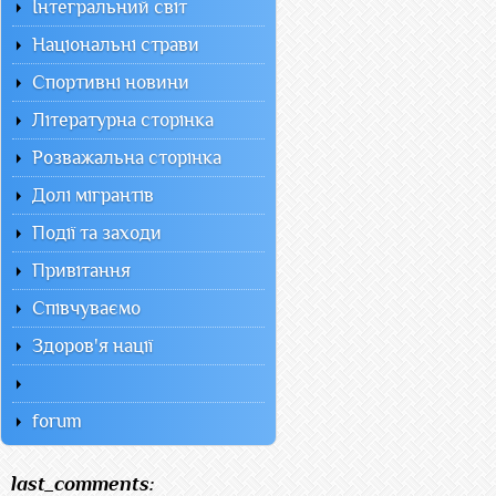
Інтегральний світ
Національні страви
Спортивні новини
Літературна сторінка
Розважальна сторінка
Долі мігрантів
Події та заходи
Привітання
Співчуваємо
Здоров'я нації
forum
last_comments: