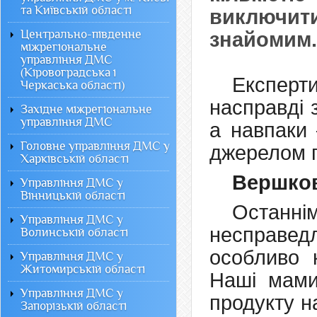
та Київській області
виключити
Центрально-південне
знайомим.
міжрегіональне
управління ДМС
(Кіровоградська і
Експерт
Черкаська області)
насправді 
Західне міжрегіональне
управління ДМС
а навпаки 
Головне управління ДМС у
джерелом 
Харківській області
Вершко
Управління ДМС у
Вінницькій області
Остан
Управління ДМС у
несправе
Волинській області
особливо 
Управління ДМС у
Житомирській області
Наші мами
Управління ДМС у
продукту н
Запорізькій області