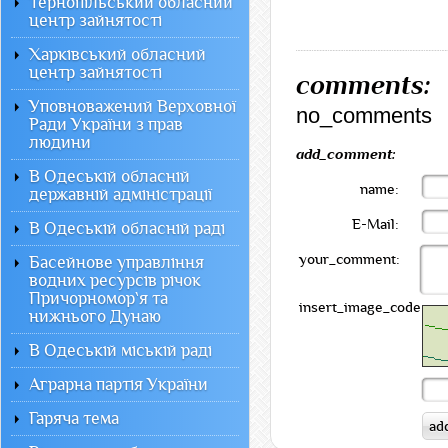
Тернопільський обласний
центр зайнятості
Харківський обласний
центр зайнятості
comments:
Уповноважений Верховної
no_comments
Ради України з прав
людини
add_comment:
В Одеській обласній
name:
державній адміністрації
E-Mail:
В Одеській обласній раді
your_comment:
Басейнове управління
водних ресурсів річок
Причорномор`я та
insert_image_code:
нижнього Дунаю
В Одеській міській раді
Аграрна партія України
Гаряча тема