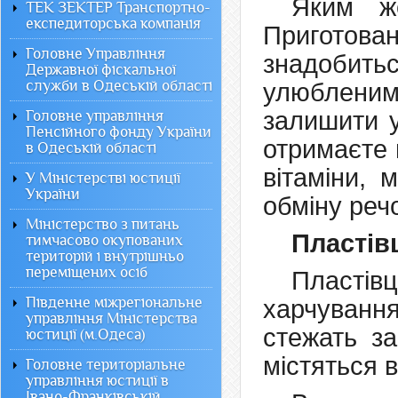
Яким ж
ТЕК ЗЕКТЕР Транспортно-
експедиторська компанія
Приготов
Головне Управління
знадобит
Державної фіскальної
служби в Одеській області
улюбленими
залишити у
Головне управління
Пенсійного фонду України
отримаєте 
в Одеській області
вітаміни, 
У Міністерстві юстиції
України
обміну реч
Міністерство з питань
Пластів
тимчасово окупованих
територій і внутрішньо
переміщених осіб
Пластів
Південне міжрегіональне
харчуванн
управління Міністерства
стежать за
юстиції (м.Одеса)
містяться в
Головне територіальне
управління юстиції в
Івано-Франківській