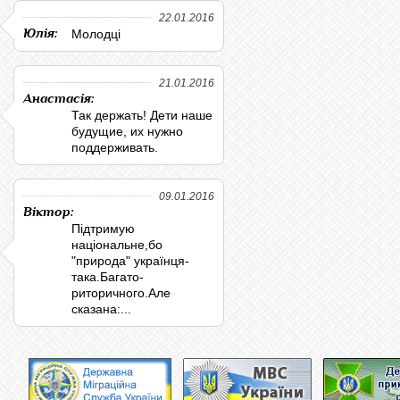
22.01.2016
Юлія:
Молодці
21.01.2016
Анастасія:
Так держать! Дети наше
будущие, их нужно
поддерживать.
09.01.2016
Віктор:
Підтримую
національне,бо
"природа" українця-
така.Багато-
риторичного.Але
сказана:...