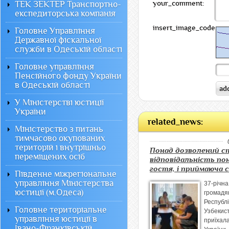
your_comment:
ТЕК ЗЕКТЕР Транспортно-
експедиторська компанія
insert_image_code:
Головне Управління
Державної фіскальної
служби в Одеській області
Головне управління
Пенсійного фонду України
в Одеській області
У Міністерстві юстиції
України
related_news:
Міністерство з питань
тимчасово окупованих
територій і внутрішньо
Понад дозволений с
переміщених осіб
відповідальність пон
гостя, і приймаюча 
Південне міжрегіональне
управління Міністерства
37-річна
юстиції (м.Одеса)
громадя
Республі
Головне територіальне
Узбекис
управління юстиції в
приї
Івано-Франківській