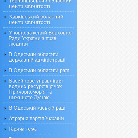
Тернопільський обласний
центр зайнятості
Харківський обласний
центр зайнятості
Уповноважений Верховної
Ради України з прав
людини
В Одеській обласній
державній адміністрації
В Одеській обласній раді
Басейнове управління
водних ресурсів річок
Причорномор`я та
нижнього Дунаю
В Одеській міській раді
Аграрна партія України
Гаряча тема