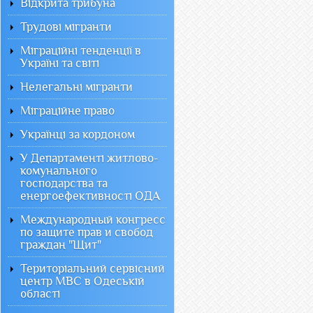
Відкрита трибуна
Трудові мігранти
Міграційні тенденції в
Україні та світі
Нелегальні мігранти
Міграційне право
Українці за кордоном
У Департаменті житлово-
комунального
господарства та
енергоефективності ОДА
Международный конгресс
по защите прав и свобод
граждан "Щит"
Територіальний сервісний
центр МВС в Одеській
області