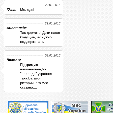
22.01.2016
Юлія:
Молодці
21.01.2016
Анастасія:
Так держать! Дети наше
будущие, их нужно
поддерживать.
09.01.2016
Віктор:
Підтримую
національне,бо
"природа" українця-
така.Багато-
риторичного.Але
сказана:...