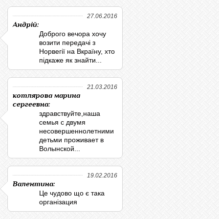
27.06.2016
Андрій:
Доброго вечора хочу
возити передачі з
Норвегії на Вкраїну, хто
підкаже як знайти...
21.03.2016
котлярова марина
сергеевна:
здравствуйте,наша
семья с двумя
несовершеннолетними
детьми проживает в
Волынской...
19.02.2016
Валентина:
Це чудово що є така
організация