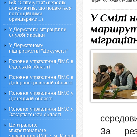
Черкащині безбар’єрний ма
БФ "Співчуття" (перелік
документів, що подаються
потенційними
У Смілі 
орендарями...)
маршрут 
У Державній міграційній
службі України
міграцій
У Державному
підприємстві "Документ"
Головне управління ДМС в
Одеській області
Головне управління ДМС в
Дніпропетровській області
Головне управління ДМС у
Донецькій області
Головне управління ДМС у
Закарпатській області
середов
Центральне
За рез
міжрегіональне
управління ДМС у м. Києві