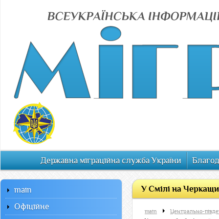
Державна міграційна служба України
Благод
У Смілі на Черкащи
main
Офiцiйне
main
Центрально-півден