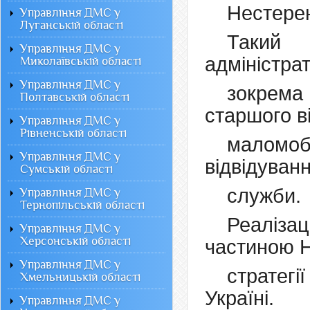
Нестере
Управління ДМС у
Луганській області
Такий
Управління ДМС у
адміністра
Миколаївській області
Управління ДМС у
зокрема
Полтавській області
старшого ві
Управління ДМС у
Рівненській області
маломоб
Управління ДМС у
відвідуванн
Сумській області
служби.
Управління ДМС у
Тернопільській області
Реаліза
Управління ДМС у
Херсонській області
частиною Н
Управління ДМС у
стратегі
Хмельницькій області
Україні.
Управління ДМС у