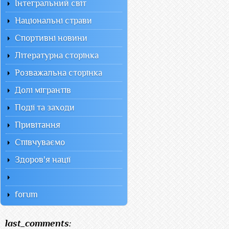
Інтегральний світ
Національні страви
Спортивні новини
Літературна сторінка
Розважальна сторінка
Долі мігрантів
Події та заходи
Привітання
Співчуваємо
Здоров'я нації
forum
last_comments: