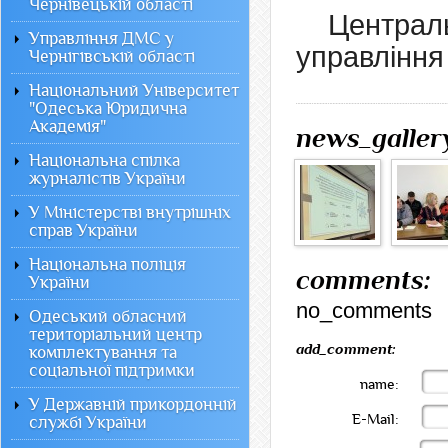
Чернівецькій області
Центра
Управління ДМС у
управлінн
Чернігівській області
Національний Університет
"Одеська Юридична
Академія"
news_galler
Національна спілка
журналістів України
У Міністерстві внутрішніх
справ України
Національна поліція
comments:
України
no_comments
Одеський обласний
територіальний центр
add_comment:
комплектування та
соціальної підтримки
name:
У Державній прикордонній
E-Mail:
службі України