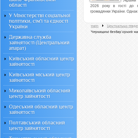
України
області
2026 року в гості до 
громадянки України. Однак 
У Міністерстві соціальної
політики, сім'ї та єдності
України
main
Центрально-півден
Черкащині безбар’єрний ма
Державна служба
зайнятості (Центральний
апарат)
Київський обласний центр
зайнятості
Київський міський центр
зайнятості
Миколаївський обласний
центр зайнятості
Одеський обласний центр
зайнятості
Полтавський обласний
центр зайнятості