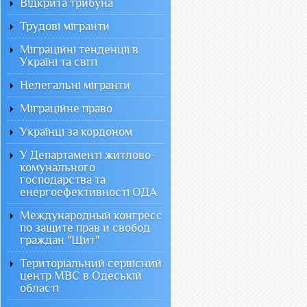
Відкрита трибуна
Трудові мігранти
Міграційні тенденції в
Україні та світі
Нелегальні мігранти
Міграційне право
Українці за кордоном
У Департаменті житлово-
комунального
господарства та
енергоефективності ОДА
Международный конгресс
по защите прав и свобод
граждан "Щит"
Територіальний сервісний
центр МВС в Одеській
області