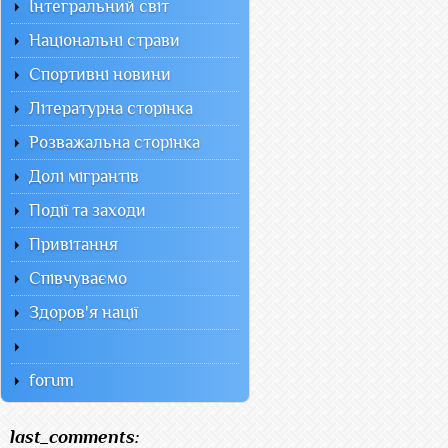
Інтегральний світ
Національні страви
Спортивні новини
Літературна сторінка
Розважальна сторінка
Долі мігрантів
Події та заходи
Привітання
Співчуваємо
Здоров'я нації
forum
last_comments: