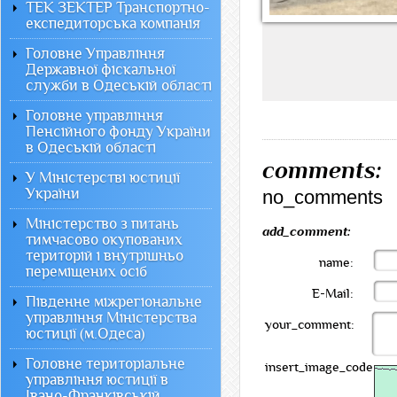
ТЕК ЗЕКТЕР Транспортно-
експедиторська компанія
Головне Управління
Державної фіскальної
служби в Одеській області
Головне управління
Пенсійного фонду України
в Одеській області
comments:
У Міністерстві юстиції
України
no_comments
Міністерство з питань
add_comment:
тимчасово окупованих
територій і внутрішньо
name:
переміщених осіб
E-Mail:
Південне міжрегіональне
управління Міністерства
your_comment:
юстиції (м.Одеса)
Головне територіальне
insert_image_code:
управління юстиції в
Івано-Франківській