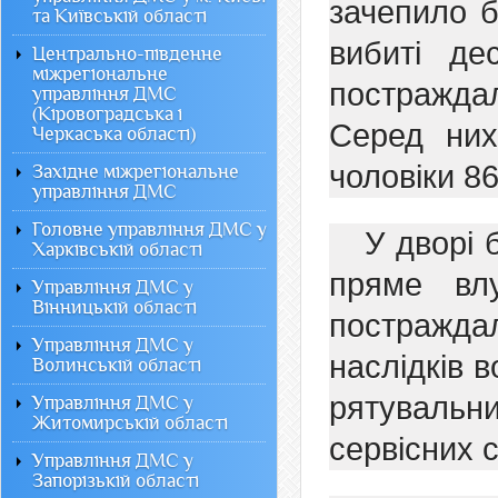
зачепило б
та Київській області
вибиті де
Центрально-південне
міжрегіональне
постражда
управління ДМС
(Кіровоградська і
Серед них
Черкаська області)
чоловіки 86
Західне міжрегіональне
управління ДМС
Головне управління ДМС у
У дворі 
Харківській області
пряме вл
Управління ДМС у
Вінницькій області
постражда
Управління ДМС у
наслідків 
Волинській області
рятуваль
Управління ДМС у
Житомирській області
сервісних 
Управління ДМС у
Запорізькій області