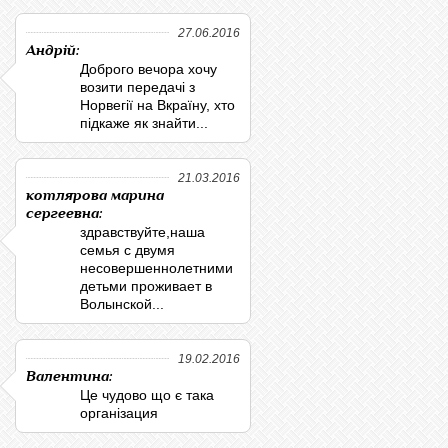
27.06.2016
Андрій:
Доброго вечора хочу
возити передачі з
Норвегії на Вкраїну, хто
підкаже як знайти...
21.03.2016
котлярова марина
сергеевна:
здравствуйте,наша
семья с двумя
несовершеннолетними
детьми проживает в
Волынской...
19.02.2016
Валентина:
Це чудово що є така
організация