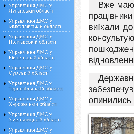
Вже маюч
Управління ДМС у
Луганській області
працівни
Управління ДМС у
виїхали д
Миколаївській області
консульт
Управління ДМС у
Полтавській області
пошкоджен
Управління ДМС у
Рівненській області
відновленні
Управління ДМС у
Сумській області
Державн
Управління ДМС у
забезпечув
Тернопільській області
опинились 
Управління ДМС у
Херсонській області
Управління ДМС у
Хмельницькій області
Управління ДМС у