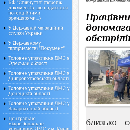
постраждалим внаслідок обс
БФ "Співчуття" (перелік
документів, що подаються
потенційними
Працівни
орендарями...)
допомаг
У Державній міграційній
службі України
обстрілі
У Державному
підприємстві "Документ"
Головне управління ДМС в
Одеській області
Головне управління ДМС в
Дніпропетровській області
Головне управління ДМС у
Донецькій області
Головне управління ДМС у
Закарпатській області
Центральне
близько с
міжрегіональне
управління ДМС у м. Києві