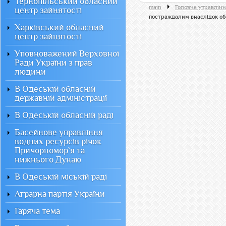
Тернопільський обласний
main
Головне управлінн
центр зайнятості
постраждалим внаслідок обс
Харківський обласний
центр зайнятості
Уповноважений Верховної
Ради України з прав
людини
В Одеській обласній
державній адміністрації
В Одеській обласній раді
Басейнове управління
водних ресурсів річок
Причорномор`я та
нижнього Дунаю
В Одеській міській раді
Аграрна партія України
Гаряча тема