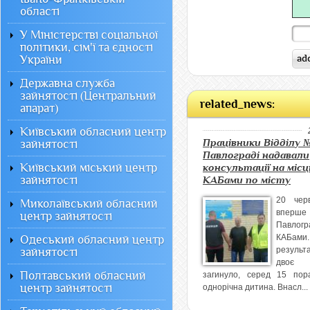
області
У Міністерстві соціальної
політики, сім'ї та єдності
України
Державна служба
зайнятості (Центральний
related_news:
апарат)
Київський обласний центр
Працівники Відділу №
зайнятості
Павлограді надавали
Київський міський центр
консультації на місц
зайнятості
КАБами по місту
20 чер
Миколаївський обласний
вперше 
центр зайнятості
Павлогр
КАБа
Одеський обласний центр
результ
зайнятості
двоє
Полтавський обласний
загинуло, серед 15 по
центр зайнятості
однорічна дитина. Внасл...