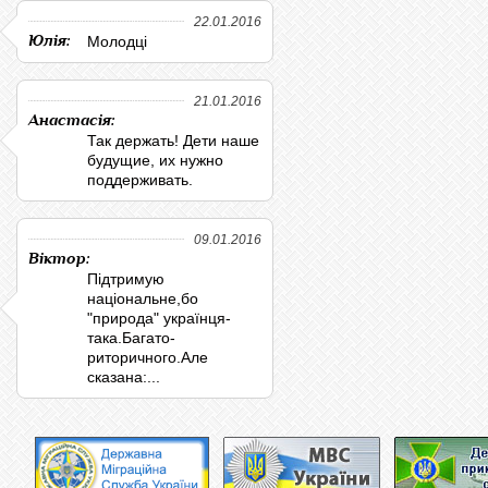
22.01.2016
Юлія:
Молодці
21.01.2016
Анастасія:
Так держать! Дети наше
будущие, их нужно
поддерживать.
09.01.2016
Віктор:
Підтримую
національне,бо
"природа" українця-
така.Багато-
риторичного.Але
сказана:...