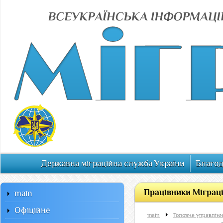
Державна міграційна служба України
Благод
Працівники Міграці
main
Офiцiйне
main
Головне управлінн