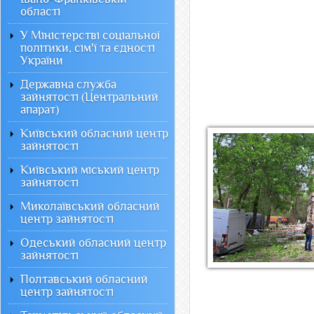
області
У Міністерстві соціальної
політики, сім'ї та єдності
України
Державна служба
зайнятості (Центральний
апарат)
Київський обласний центр
зайнятості
Київський міський центр
зайнятості
Миколаївський обласний
центр зайнятості
Одеський обласний центр
зайнятості
Полтавський обласний
центр зайнятості