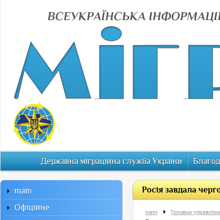
Державна міграційна служба України
Благод
Росія завдала черг
main
Офiцiйне
main
Головне управлінн