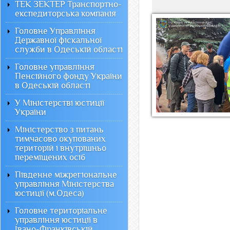
ТЕК ЗЕКТЕР Транспортно-
експедиторська компанія
Головне Управління
Державної фіскальної
служби в Одеській області
Головне управління
Пенсійного фонду України
в Одеській області
У Міністерстві юстиції
України
Міністерство з питань
тимчасово окупованих
територій і внутрішньо
переміщених осіб
Південне міжрегіональне
управління Міністерства
юстиції (м.Одеса)
Головне територіальне
управління юстиції в
Івано-Франківській