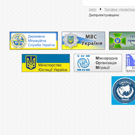
main
Головне управлінн
Дніпропетровщині