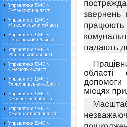
постражда
Управління ДМС у
Луганській області
звернень 
Управління ДМС у
працюють
Миколаївській області
комунальні
Управління ДМС у
Полтавській області
надають д
Управління ДМС у
Рівненській області
Праців
Управління ДМС у
Сумській області
області 
Управління ДМС у
допомоги 
Тернопільській області
місцях при
Управління ДМС у
Херсонській області
Масшт
Управління ДМС у
незважаю
Хмельницькій області
Управління ДМС у
пошкоджен