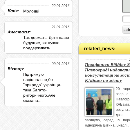
22.01.2016
Юлія:
Молодці
21.01.2016
Анастасія:
Так держать! Дети наше
будущие, их нужно
поддерживать.
related_news:
09.01.2016
Працівники Відділу №
Віктор:
Павлограді надавали
Підтримую
консультації на місц
національне,бо
КАБами по місту
"природа" українця-
20 чер
така.Багато-
вперше 
риторичного.Але
Павлогр
сказана:...
КАБа
результ
двоє
загинуло, серед 15 по
однорічна дитина. Внасл...