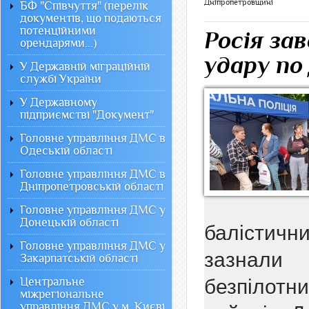
Дніпропетровщині
БФ "Співчуття" (перелік
документів, що подаються
потенційними
Росія за
орендарями...)
удару по
У Державній міграційній
службі України
У Державному
підприємстві "Документ"
Головне управління ДМС в
Одеській області
Головне управління ДМС в
Дніпропетровській області
Головне управління ДМС у
Донецькій області
балістич
Головне управління ДМС у
зазнали
Закарпатській області
Центральне
безпілотн
міжрегіональне
управління ДМС у м. Києві