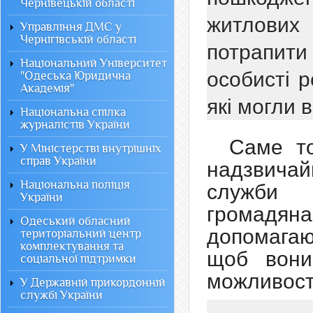
Чернівецькій області
житлови
Управління ДМС у
Чернігівській області
потрапит
Національний Університет
особисті 
"Одеська Юридична
Академія"
які могли в
Національна спілка
журналістів України
Саме то
У Міністерстві внутрішніх
справ України
надзвичай
Національна поліція
служби 
України
грома
Одеський обласний
допомага
територіальний центр
комплектування та
щоб вони
соціальної підтримки
можливост
У Державній прикордонній
службі України