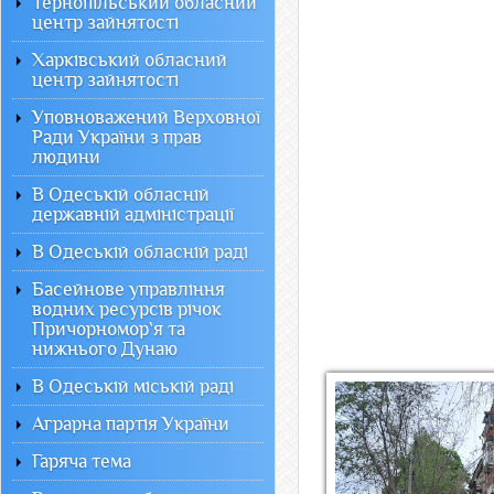
Тернопільський обласний
центр зайнятості
Харківський обласний
центр зайнятості
Уповноважений Верховної
Ради України з прав
людини
В Одеській обласній
державній адміністрації
В Одеській обласній раді
Басейнове управління
водних ресурсів річок
Причорномор`я та
нижнього Дунаю
В Одеській міській раді
Аграрна партія України
Гаряча тема