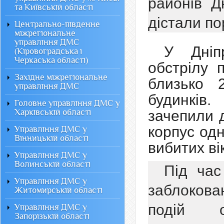
районів Д
та Київській області
дістали по
Центрально-південне
міжрегіональне
управління ДМС
У Дніп
(Кіровоградська і
Черкаська області)
обстрілу 
Західне міжрегіональне
близько 
управління ДМС
будинків
Головне управління ДМС у
Харківській області
зачепили д
корпус одн
Управління ДМС у
Вінницькій області
вибитих ві
Управління ДМС у
Волинській області
Під час
Управління ДМС у
заблоков
Житомирській області
подій о
Управління ДМС у
Запорізькій області