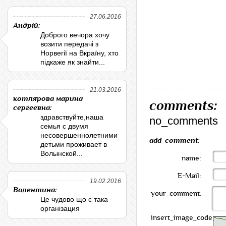
27.06.2016
Андрій:
Доброго вечора хочу
возити передачі з
Норвегії на Вкраїну, хто
підкаже як знайти...
21.03.2016
котлярова марина
comments:
сергеевна:
здравствуйте,наша
no_comments
семья с двумя
несовершеннолетними
add_comment:
детьми проживает в
Волынской...
name:
E-Mail:
19.02.2016
Валентина:
your_comment:
Це чудово що є така
організация
insert_image_code: