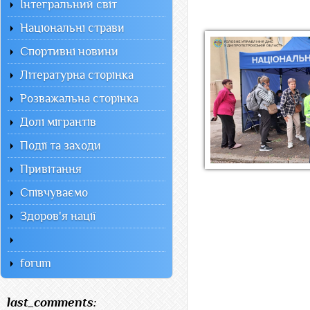
Інтегральний світ
Національні страви
Спортивні новини
Літературна сторінка
Розважальна сторінка
Долі мігрантів
Події та заходи
Привітання
Співчуваємо
Здоров'я нації
forum
last_comments: