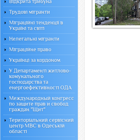
Відкрита трибуна
Трудові мігранти
Міграційні тенденції в
Україні та світі
Нелегальні мігранти
Міграційне право
Українці за кордоном
У Департаменті житлово-
комунального
господарства та
енергоефективності ОДА
Международный конгресс
по защите прав и свобод
граждан "Щит"
Територіальний сервісний
центр МВС в Одеській
області