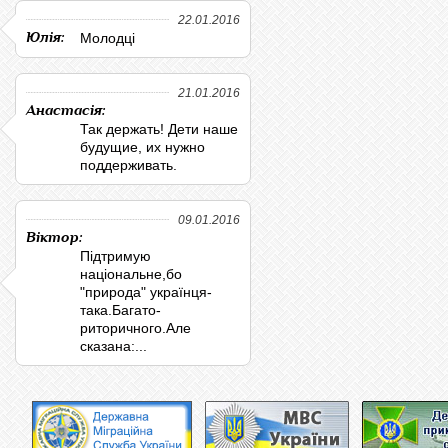
22.01.2016
Юлія:
Молодці
21.01.2016
Анастасія:
Так держать! Дети наше
будущие, их нужно
поддерживать.
09.01.2016
Віктор:
Підтримую
національне,бо
"природа" українця-
така.Багато-
риторичного.Але
сказана:...