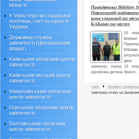
області
Працівники Відділу №
Павлограді надавали
У Міністерстві соціальної
консультації на місц
політики, сім'ї та єдності
КАБами по місту
України
20 чер
Державна служба
вперше 
зайнятості (Центральний
Павлогр
апарат)
КАБа
результ
Київський обласний центр
двоє
зайнятості
загинуло, серед 15 по
однорічна дитина. Внасл...
Київський міський центр
зайнятості
main
Головне управлінн
Миколаївський обласний
повітряну атаку на Дніпро
центр зайнятості
Одеський обласний центр
зайнятості
Полтавський обласний
центр зайнятості