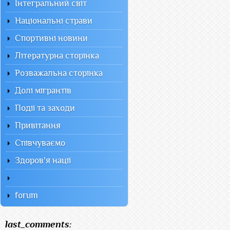
Інтегральний світ
Національні страви
Спортивні новини
Літературна сторінка
Розважальна сторінка
Долі мігрантів
Події та заходи
Привітання
Співчуваємо
Здоров'я нації
forum
last_comments: