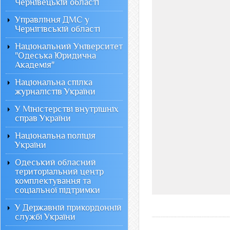
Чернівецькій області
Управління ДМС у
Чернігівській області
Національний Університет
"Одеська Юридична
Академія"
Національна спілка
журналістів України
У Міністерстві внутрішніх
справ України
Національна поліція
України
Одеський обласний
територіальний центр
комплектування та
соціальної підтримки
У Державній прикордонній
службі України