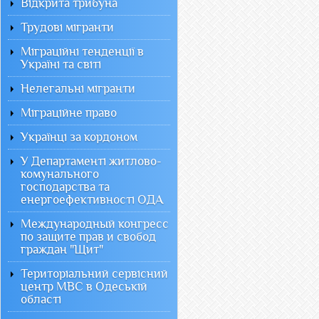
Відкрита трибуна
Трудові мігранти
Міграційні тенденції в
Україні та світі
Нелегальні мігранти
Міграційне право
Українці за кордоном
У Департаменті житлово-
комунального
господарства та
енергоефективності ОДА
Международный конгресс
по защите прав и свобод
граждан "Щит"
Територіальний сервісний
центр МВС в Одеській
області