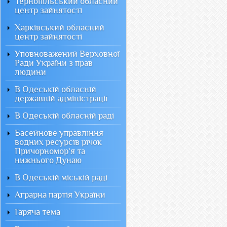
Тернопільський обласний
центр зайнятості
Харківський обласний
центр зайнятості
Уповноважений Верховної
Ради України з прав
людини
В Одеській обласній
державній адміністрації
В Одеській обласній раді
Басейнове управління
водних ресурсів річок
Причорномор`я та
нижнього Дунаю
В Одеській міській раді
Аграрна партія України
Гаряча тема