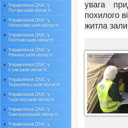
увага при
Управління ДМС у
Луганській області
похилого в
Управління ДМС у
житла зали
Миколаївській області
Управління ДМС у
Полтавській області
Управління ДМС у
Рівненській області
Управління ДМС у
Сумській області
Управління ДМС у
Тернопільській області
Управління ДМС у
Херсонській області
Управління ДМС у
Хмельницькій області
Управління ДМС у