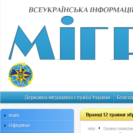
Державна міграційна служба України
Благод
Вранці 12 травня зб
main
Офiцiйне
main
Головне управлінн