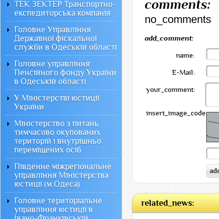
comments:
ТЕК ЗЕКТЕР Транспортно-
експедиторська компанія
no_comments
Головне Управління
Державної фіскальної
add_comment:
служби в Одеській області
name:
Головне управління
Пенсійного фонду України
E-Mail:
в Одеській області
your_comment:
У Міністерстві юстиції
України
insert_image_code:
Міністерство з питань
тимчасово окупованих
територій і внутрішньо
переміщених осіб
Південне міжрегіональне
управління Міністерства
юстиції (м.Одеса)
Головне територіальне
related_news:
управління юстиції в
Івано-Франківській