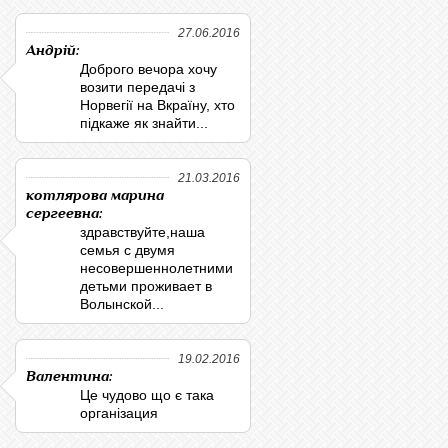
27.06.2016
Андрій:
Доброго вечора хочу
возити передачі з
Норвегії на Вкраїну, хто
підкаже як знайти...
21.03.2016
котлярова марина
сергеевна:
здравствуйте,наша
семья с двумя
несовершеннолетними
детьми проживает в
Волынской...
19.02.2016
Валентина:
Це чудово що є така
організация