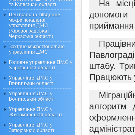
На місц
та Київській області
допомоги
Центрально-південне
міжрегіональне
приймання 
управління ДМС
(Кіровоградська і
Черкаська області)
Працівн
Західне міжрегіональне
управління ДМС
Павлоград
Головне управління ДМС у
штабу. Три
Харківській області
Працюють у
Управління ДМС у
Вінницькій області
Міграц
Управління ДМС у
Волинській області
алгоритм д
Управління ДМС у
Житомирській області
оформлен
Управління ДМС у
адміністра
Запорізькій області