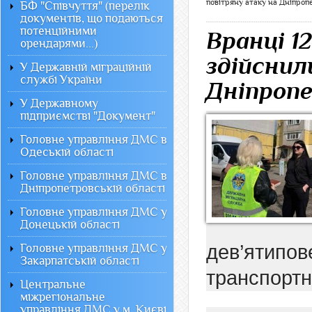
повітряну атаку на Дніпро
БФ "Співчуття" (перелік
документів, що подаються
потенційними
Вранці 1
орендарями...)
здійснил
У Державній міграційній
службі України
Дніпроп
У Державному
підприємстві "Документ"
Головне управління ДМС в
Одеській області
Головне управління ДМС в
Дніпропетровській області
Головне управління ДМС у
Донецькій області
дев’ятип
Головне управління ДМС у
Закарпатській області
транспортн
Центральне
міжрегіональне
управління ДМС у м. Києві