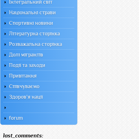
Інтегральний світ
Національні страви
Спортивні новини
Літературна сторінка
Розважальна сторінка
Долі мігрантів
Події та заходи
Привітання
Співчуваємо
Здоров'я нації
forum
last_comments: