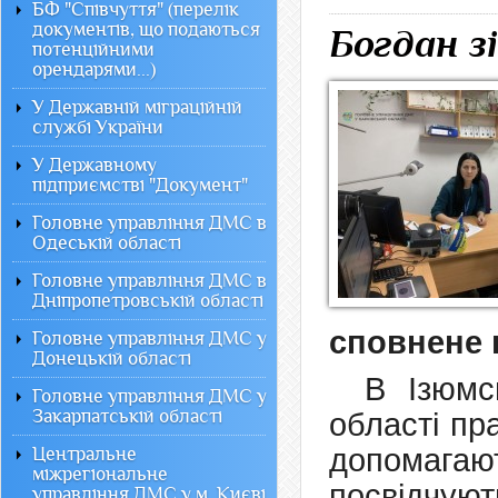
БФ "Співчуття" (перелік
документів, що подаються
Богдан з
потенційними
орендарями...)
У Державній міграційній
службі України
У Державному
підприємстві "Документ"
Головне управління ДМС в
Одеській області
Головне управління ДМС в
Дніпропетровській області
сповнене 
Головне управління ДМС у
Донецькій області
В Ізюмс
Головне управління ДМС у
Закарпатській області
області пр
допомагаю
Центральне
міжрегіональне
посвідч
управління ДМС у м. Києві