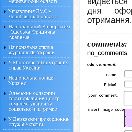
видається 
Чернівецькій області
дня офор
Управління ДМС у
Чернігівській області
отримання.
Національний Університет
"Одеська Юридична
Академія"
comments:
Національна спілка
no_comments
журналістів України
У Міністерстві внутрішніх
add_comment:
справ України
name:
Національна поліція
України
E-Mail:
Одеський обласний
your_comment:
територіальний центр
комплектування та
соціальної підтримки
insert_image_code:
У Державній прикордонній
службі України