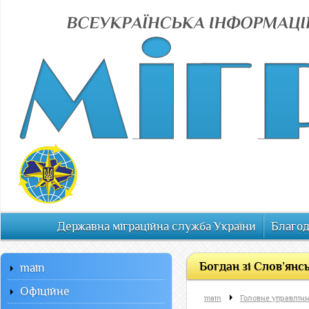
Державна міграційна служба України
Благод
Богдан зі Слов’янс
main
Офiцiйне
main
Головне управлінн