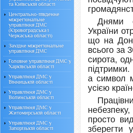
та Київській області
громадянст
Центрально-південне
Днями 
міжрегіональне
управління ДМС
України от
(Кіровоградська і
Черкаська області)
що на Доне
Західне міжрегіональне
всього за 3
управління ДМС
сирота, од
Головне управління ДМС у
Харківській області
підтримки.
а символ м
Управління ДМС у
Вінницькій області
усією краї
Управління ДМС у
Волинській області
Праців
Управління ДМС у
небезпеку
Житомирській області
просто ви
Управління ДМС у
зберегти у
Запорізькій області