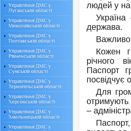
людей у на
Управління ДМС у
Луганській області
Україна
Управління ДМС у
держава.
Миколаївській області
Управління ДМС у
Важливо 
Полтавській області
Кожен г
Управління ДМС у
Рівненській області
річного в
Управління ДМС у
Паспорт г
Сумській області
посвідчує 
Управління ДМС у
Тернопільській області
Для гром
Управління ДМС у
отримують
Херсонській області
– адмініст
Управління ДМС у
Хмельницькій області
Паспор
Управління ДМС у