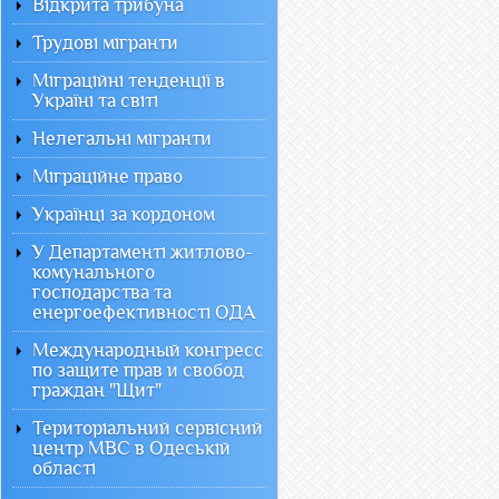
Відкрита трибуна
Трудові мігранти
Міграційні тенденції в
Україні та світі
Нелегальні мігранти
Міграційне право
Українці за кордоном
У Департаменті житлово-
комунального
господарства та
енергоефективності ОДА
Международный конгресс
по защите прав и свобод
граждан "Щит"
Територіальний сервісний
центр МВС в Одеській
області