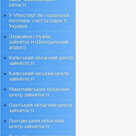
області
У Міністерстві соціальної
політики, сім'ї та єдності
України
Державна служба
зайнятості (Центральний
апарат)
Київський обласний центр
зайнятості
Київський міський центр
зайнятості
Миколаївський обласний
центр зайнятості
Одеський обласний центр
зайнятості
Полтавський обласний
центр зайнятості