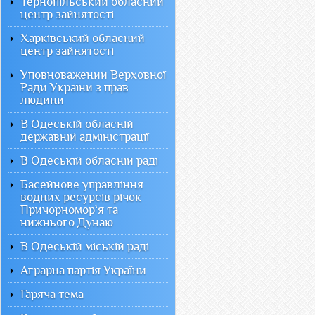
Тернопільський обласний
центр зайнятості
Харківський обласний
центр зайнятості
Уповноважений Верховної
Ради України з прав
людини
В Одеській обласній
державній адміністрації
В Одеській обласній раді
Басейнове управління
водних ресурсів річок
Причорномор`я та
нижнього Дунаю
В Одеській міській раді
Аграрна партія України
Гаряча тема