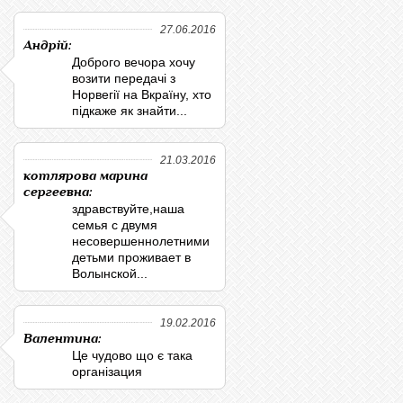
27.06.2016
Андрій:
Доброго вечора хочу
возити передачі з
Норвегії на Вкраїну, хто
підкаже як знайти...
21.03.2016
котлярова марина
сергеевна:
здравствуйте,наша
семья с двумя
несовершеннолетними
детьми проживает в
Волынской...
19.02.2016
Валентина:
Це чудово що є така
організация