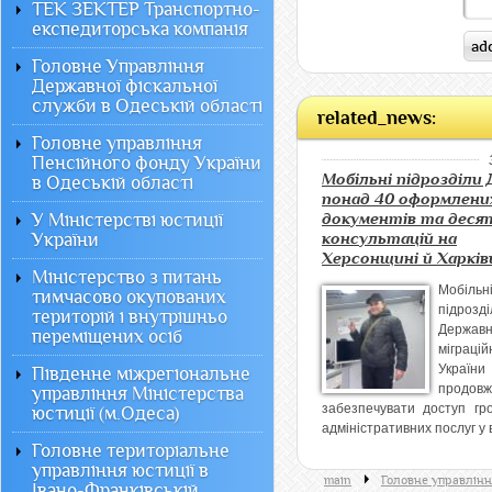
ТЕК ЗЕКТЕР Транспортно-
експедиторська компанія
Головне Управління
Державної фіскальної
служби в Одеській області
related_news:
Головне управління
Пенсійного фонду України
Мобільні підрозділи
в Одеській області
понад 40 оформлени
У Міністерстві юстиції
документів та деся
України
консультацій на
Херсонщині й Харків
Міністерство з питань
Мобільн
тимчасово окупованих
підрозді
територій і внутрішньо
Державн
переміщених осіб
міграцій
України
Південне міжрегіональне
продовж
управління Міністерства
забезпечувати доступ гр
юстиції (м.Одеса)
адміністративних послуг у в
Головне територіальне
управління юстиції в
main
Головне управлінн
Івано-Франківській