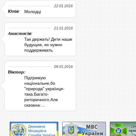
22.01.2016
Юлія:
Молодці
21.01.2016
Анастасія:
Так держать! Дети наше
будущие, их нужно
поддерживать.
09.01.2016
Віктор:
Підтримую
національне,бо
"природа" українця-
така.Багато-
риторичного.Але
сказана:...