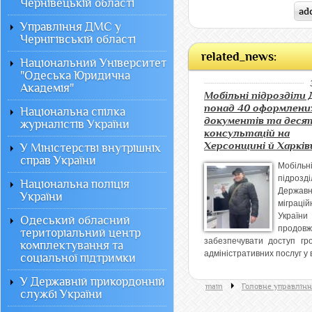
Чернівецькій області
Управління ДМС у
Чернігівській області
related_news:
Національний Університет
"Одеська Юридична
Академія"
Мобільні підрозділи
понад 40 оформлени
Національна спілка
документів та деся
журналістів України
консультацій на
Херсонщині й Харків
У Міністерстві внутрішніх
справ України
Мобільн
підрозді
Національна поліція
Державн
України
міграцій
України
Одеський обласний
продовж
територіальний центр
забезпечувати доступ гр
комплектування та
адміністративних послуг у в
соціальної підтримки
У Державній прикордонній
main
Головне управлінн
службі України