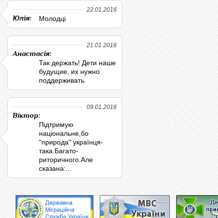
22.01.2016
Юлія:
Молодці
21.01.2016
Анастасія:
Так держать! Дети наше
будущие, их нужно
поддерживать.
09.01.2016
Віктор:
Підтримую
національне,бо
"природа" українця-
така.Багато-
риторичного.Але
сказана:...