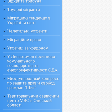
Відкрита трибуна
Трудові мігранти
Міграційні тенденції в
Україні та світі
Нелегальні мігранти
Міграційне право
Українці за кордоном
У Департаменті житлово-
комунального
господарства та
енергоефективності ОДА
Международный конгресс
по защите прав и свобод
граждан "Щит"
Територіальний сервісний
центр МВС в Одеській
області