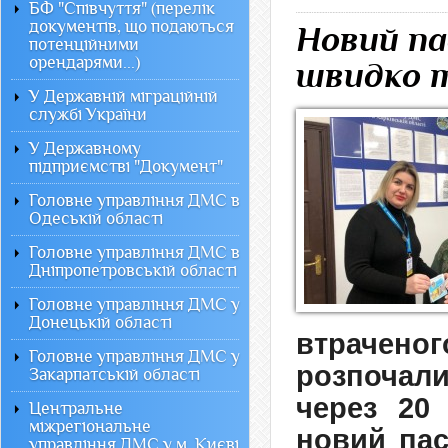
БФ "Співчуття" (перелік
документів, що подаються
Новий па
потенційними
орендарями...)
швидко т
У Державній міграційній
службі України
У Державному
підприємстві "Документ"
Головне управління ДМС в
Одеській області
Головне управління ДМС в
Дніпропетровській області
Головне управління ДМС у
Донецькій області
втрачен
Головне управління ДМС у
розпочал
Закарпатській області
через 20
Центральне
міжрегіональне
новий пас
управління ДМС у м. Києві