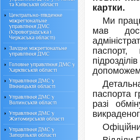
та Київській області
картки.
Центрально-південне
Ми прац
міжрегіональне
управління ДМС
мав дос
(Кіровоградська і
Черкаська області)
адміністр
Західне міжрегіональне
паспорт,
управління ДМС
підрозділі
Головне управління ДМС у
допоможемо
Харківській області
Управління ДМС у
Деталь
Вінницькій області
паспорта г
Управління ДМС у
разі обмі
Волинській області
викраденог
Управління ДМС у
Житомирській області
Офіційн
Управління ДМС у
Запорізькій області