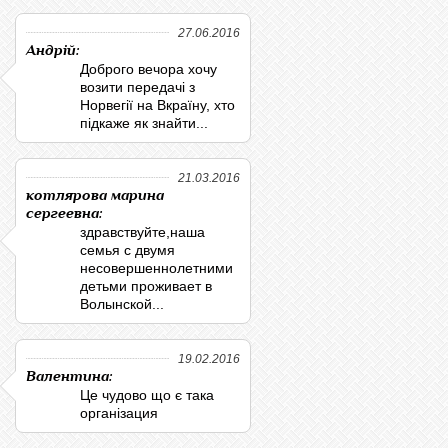
27.06.2016
Андрій:
Доброго вечора хочу
возити передачі з
Норвегії на Вкраїну, хто
підкаже як знайти...
21.03.2016
котлярова марина
сергеевна:
здравствуйте,наша
семья с двумя
несовершеннолетними
детьми проживает в
Волынской...
19.02.2016
Валентина:
Це чудово що є така
організация