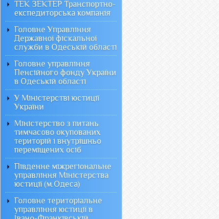
ТЕК ЗЕКТЕР Транспортно-
експедиторська компанія
Головне Управління
Державної фіскальної
служби в Одеській області
Головне управління
Пенсійного фонду України
в Одеській області
У Міністерстві юстиції
України
Міністерство з питань
тимчасово окупованих
територій і внутрішньо
переміщених осіб
Південне міжрегіональне
управління Міністерства
юстиції (м.Одеса)
Головне територіальне
управління юстиції в
Івано-Франківській