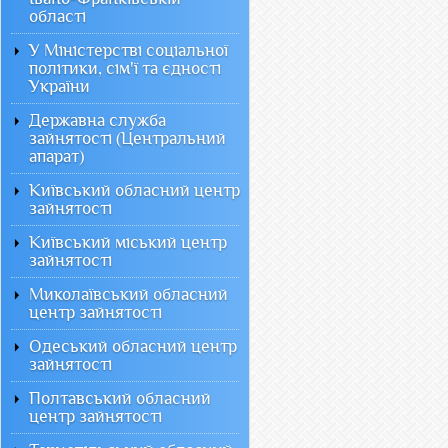
області
У Міністерстві соціальної
політики, сім'ї та єдності
України
Державна служба
зайнятості (Центральний
апарат)
Київський обласний центр
зайнятості
Київський міський центр
зайнятості
Миколаївський обласний
центр зайнятості
Одеський обласний центр
зайнятості
Полтавський обласний
центр зайнятості