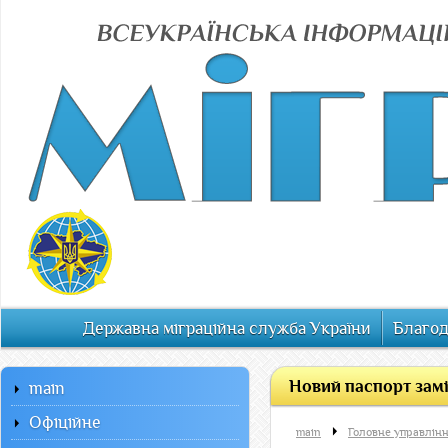
Державна міграційна служба України
Благод
Новий паспорт замі
main
Офiцiйне
main
Головне управлінн