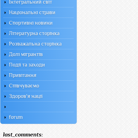
Інтегральний світ
Національні страви
Спортивні новини
Літературна сторінка
Розважальна сторінка
Долі мігрантів
Події та заходи
Привітання
Співчуваємо
Здоров'я нації
forum
last_comments: