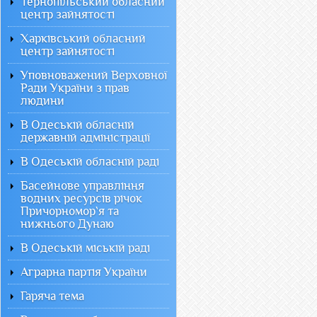
Тернопільський обласний
центр зайнятості
Харківський обласний
центр зайнятості
Уповноважений Верховної
Ради України з прав
людини
В Одеській обласній
державній адміністрації
В Одеській обласній раді
Басейнове управління
водних ресурсів річок
Причорномор`я та
нижнього Дунаю
В Одеській міській раді
Аграрна партія України
Гаряча тема