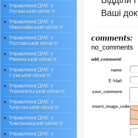
Відділи 
Управління ДМС у
Ваші док
Луганській області
Управління ДМС у
Миколаївській області
comments:
Управління ДМС у
Полтавській області
no_comments
Управління ДМС у
Рівненській області
add_comment:
Управління ДМС у
name:
Сумській області
E-Mail:
Управління ДМС у
Тернопільській області
your_comment:
Управління ДМС у
insert_image_code:
Херсонській області
Управління ДМС у
Хмельницькій області
Управління ДМС у