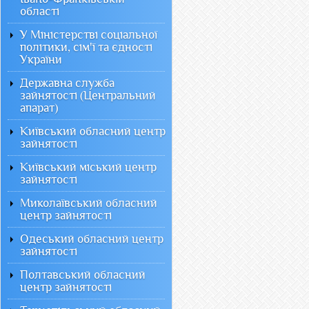
області
У Міністерстві соціальної
політики, сім'ї та єдності
України
Державна служба
зайнятості (Центральний
апарат)
Київський обласний центр
зайнятості
Київський міський центр
зайнятості
Миколаївський обласний
центр зайнятості
Одеський обласний центр
зайнятості
Полтавський обласний
центр зайнятості