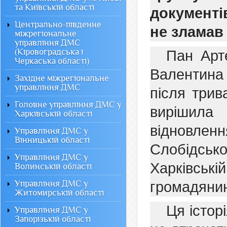
та Київській області
документі
Центрально-південне
не зламав 
міжрегіональне
управління ДМС
(Кіровоградська і
Пан Арте
Черкаська області)
Валентина
Західне міжрегіональне
управління ДМС
після трив
Головне управління ДМС у
вирішила
Харківській області
відновле
Управління ДМС у
Вінницькій області
Слобідсь
Управління ДМС у
Харківські
Волинській області
Управління ДМС у
громадянин
Житомирській області
Ця істор
Управління ДМС у
Запорізькій області