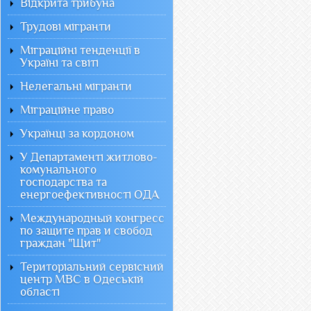
Відкрита трибуна
Трудові мігранти
Міграційні тенденції в
Україні та світі
Нелегальні мігранти
Міграційне право
Українці за кордоном
У Департаменті житлово-
комунального
господарства та
енергоефективності ОДА
Международный конгресс
по защите прав и свобод
граждан "Щит"
Територіальний сервісний
центр МВС в Одеській
області