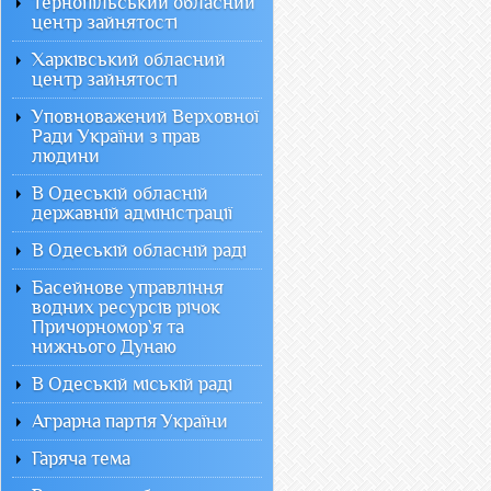
Тернопільський обласний
центр зайнятості
Харківський обласний
центр зайнятості
Уповноважений Верховної
Ради України з прав
людини
В Одеській обласній
державній адміністрації
В Одеській обласній раді
Басейнове управління
водних ресурсів річок
Причорномор`я та
нижнього Дунаю
В Одеській міській раді
Аграрна партія України
Гаряча тема