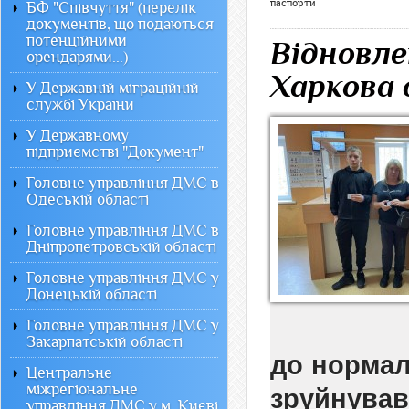
паспорти
БФ "Співчуття" (перелік
документів, що подаються
потенційними
Відновле
орендарями...)
Харкова 
У Державній міграційній
службі України
У Державному
підприємстві "Документ"
Головне управління ДМС в
Одеській області
Головне управління ДМС в
Дніпропетровській області
Головне управління ДМС у
Донецькій області
Головне управління ДМС у
Закарпатській області
до нормал
Центральне
міжрегіональне
зруйнув
управління ДМС у м. Києві