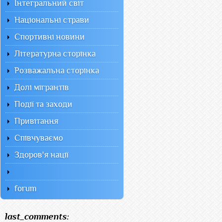
Інтегральний світ
Національні страви
Спортивні новини
Літературна сторінка
Розважальна сторінка
Долі мігрантів
Події та заходи
Привітання
Співчуваємо
Здоров'я нації
forum
last_comments: