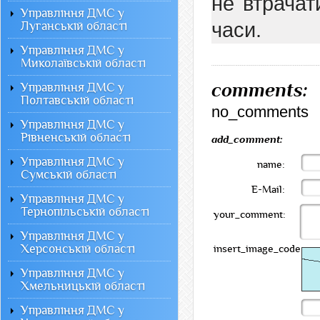
не втрачат
Управління ДМС у
часи.
Луганській області
Управління ДМС у
Миколаївській області
comments:
Управління ДМС у
Полтавській області
no_comments
Управління ДМС у
Рівненській області
add_comment:
Управління ДМС у
name:
Сумській області
E-Mail:
Управління ДМС у
Тернопільській області
your_comment:
Управління ДМС у
Херсонській області
insert_image_code:
Управління ДМС у
Хмельницькій області
Управління ДМС у