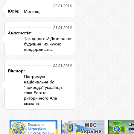
22.01.2016
Юлія:
Молодці
21.01.2016
Анастасія:
Так держать! Дети наше
будущие, их нужно
поддерживать.
09.01.2016
Віктор:
Підтримую
національне,бо
"природа" українця-
така.Багато-
риторичного.Але
сказана:...