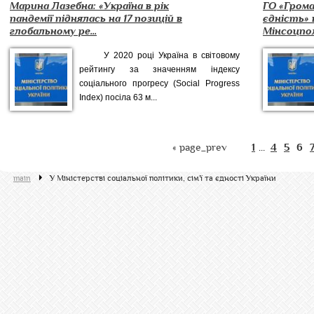
Марина Лазебна: «Україна в рік
ГО «Грома
пандемії піднялась на 17 позицій в
єдність» 
глобальному ре...
Мінсоцпол
У 2020 році Україна в світовому
рейтингу за значенням індексу
соціального прогресу (Social Progress
Index) посіла 63 м...
« page_prev
1
4
5
6
...
main
У Міністерстві соціальної політики, сім'ї та єдності України