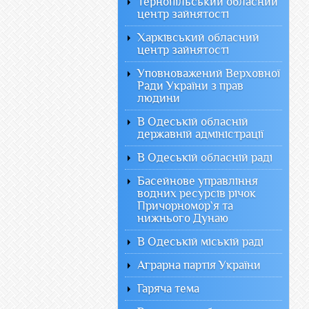
Тернопільський обласний
центр зайнятості
Харківський обласний
центр зайнятості
Уповноважений Верховної
Ради України з прав
людини
В Одеській обласній
державній адміністрації
В Одеській обласній раді
Басейнове управління
водних ресурсів річок
Причорномор`я та
нижнього Дунаю
В Одеській міській раді
Аграрна партія України
Гаряча тема