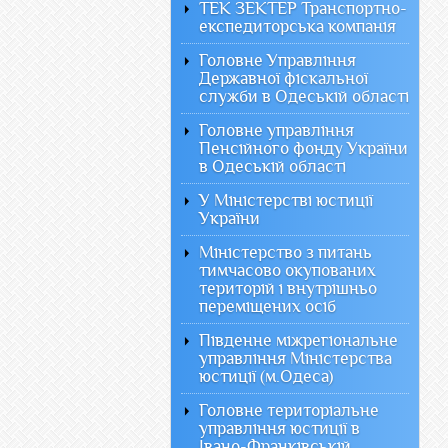
ТЕК ЗЕКТЕР Транспортно-
експедиторська компанія
Головне Управління
Державної фіскальної
служби в Одеській області
Головне управління
Пенсійного фонду України
в Одеській області
У Міністерстві юстиції
України
Міністерство з питань
тимчасово окупованих
територій і внутрішньо
переміщених осіб
Південне міжрегіональне
управління Міністерства
юстиції (м.Одеса)
Головне територіальне
управління юстиції в
Івано-Франківській