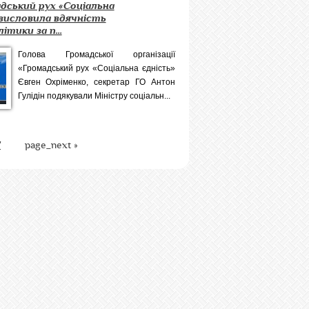
дський рух «Соціальна
висловила вдячність
ітики за п...
Голова Громадської організації
«Громадський рух «Соціальна єдність»
Євген Охріменко, секретар ГО Антон
Гулідін подякували Міністру соціальн...
7
page_next »