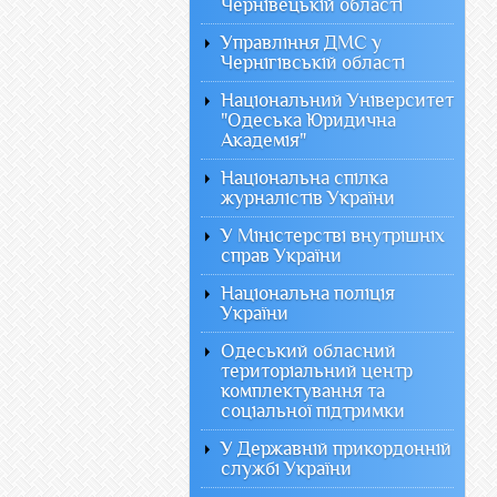
Чернівецькій області
Управління ДМС у
Чернігівській області
Національний Університет
"Одеська Юридична
Академія"
Національна спілка
журналістів України
У Міністерстві внутрішніх
справ України
Національна поліція
України
Одеський обласний
територіальний центр
комплектування та
соціальної підтримки
У Державній прикордонній
службі України