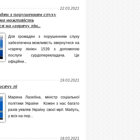
22.03.2021
адян з порушенням слуху
ена можливість
 на «гарячу лін...
Для громадян з порушенням слуху
забезпечена можливість звернутися на
«гарячу лінію» 1539 з допомогою
послуги сурдоперекладача. Це
офіційни...
19.03.2021
сячу лі
Марина Лазебна, міністр соціальної
політики України Кожен з нас багато
разів уявляв Україну своєї мрії. Мабуть,
у всіх на пер...
18.03.2021