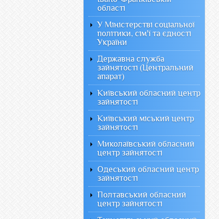
області
У Міністерстві соціальної
політики, сім'ї та єдності
України
Державна служба
зайнятості (Центральний
апарат)
Київський обласний центр
зайнятості
Київський міський центр
зайнятості
Миколаївський обласний
центр зайнятості
Одеський обласний центр
зайнятості
Полтавський обласний
центр зайнятості