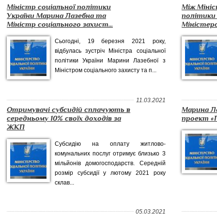
Міністр соціальної політики
Між Міні
України Марина Лазебна та
політики
Міністр соціального захист...
Міністерс
Сьогодні, 19 березня 2021 року,
відбулась зустріч Міністра соціальної
політики України Марини Лазебної з
Міністром соціального захисту та п...
11.03.2021
Отримувачі субсидій сплачують в
Марина Л
середньому 10% своїх доходів за
проект «
ЖКП
Субсидію на оплату житлово-
комунальних послуг отримує близько 3
мільйонів домогосподарств. Середній
розмір субсидії у лютому 2021 року
склав...
05.03.2021