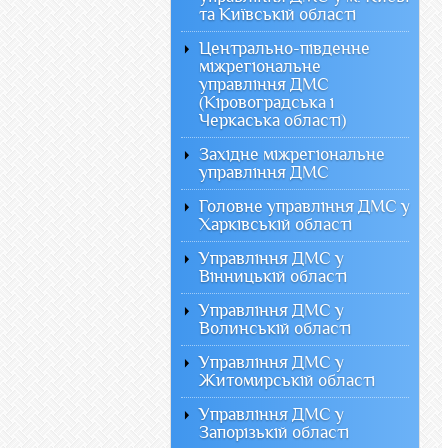
та Київській області
Центрально-південне
міжрегіональне
управління ДМС
(Кіровоградська і
Черкаська області)
Західне міжрегіональне
управління ДМС
Головне управління ДМС у
Харківській області
Управління ДМС у
Вінницькій області
Управління ДМС у
Волинській області
Управління ДМС у
Житомирській області
Управління ДМС у
Запорізькій області