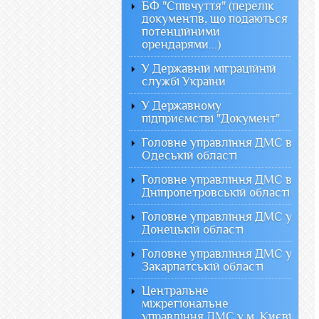
БФ "Співчуття" (перелік
документів, що подаються
потенційними
орендарями...)
У Державній міграційній
службі України
У Державному
підприємстві "Документ"
Головне управління ДМС в
Одеській області
Головне управління ДМС в
Дніпропетровській області
Головне управління ДМС у
Донецькій області
Головне управління ДМС у
Закарпатській області
Центральне
міжрегіональне
управління ДМС у м. Києві