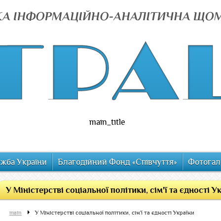
main_title
ужба України
Благодійний Фонд «Співчуття»
Фотогал
У Міністерстві соціальної політики, сім'ї та єдності У
main
У Міністерстві соціальної політики, сім'ї та єдності України