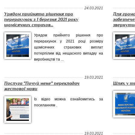
24.03.2021
Урядом прийнято рішення про
Для гром
перерахунок з 1 березня 2021 року
забезпеч
щомісячних страхов...
звернутися
Урядом прийнято рішення про
перерахунок у 2021 році розміру
щомісячних страхових виплат
потерпілим від нещасного випадку на
виробництві та ...
19.03.2021
Послуга "Почуй мене" перекладач
Шлях у ти
жестової мови
Із відео можна ознайомитись за
посиланням .
19.03.2021