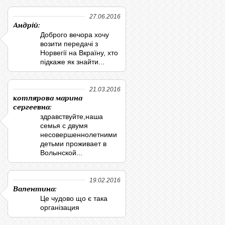
27.06.2016
Андрій:
Доброго вечора хочу
возити передачі з
Норвегії на Вкраїну, хто
підкаже як знайти...
21.03.2016
котлярова марина
сергеевна:
здравствуйте,наша
семья с двумя
несовершеннолетними
детьми проживает в
Волынской...
19.02.2016
Валентина:
Це чудово що є така
організация