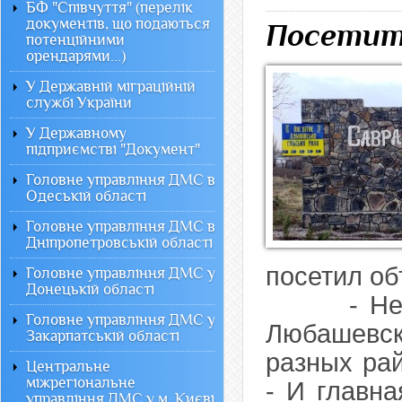
БФ "Співчуття" (перелік
документів, що подаються
Посетит
потенційними
орендарями...)
У Державній міграційній
службі України
У Державному
підприємстві "Документ"
Головне управління ДМС в
Одеській області
Головне управління ДМС в
Дніпропетровській області
посетил о
Головне управління ДМС у
Донецькій області
- Несмот
Головне управління ДМС у
Любашевс
Закарпатській області
разных рай
Центральне
міжрегіональне
- И главна
управління ДМС у м. Києві