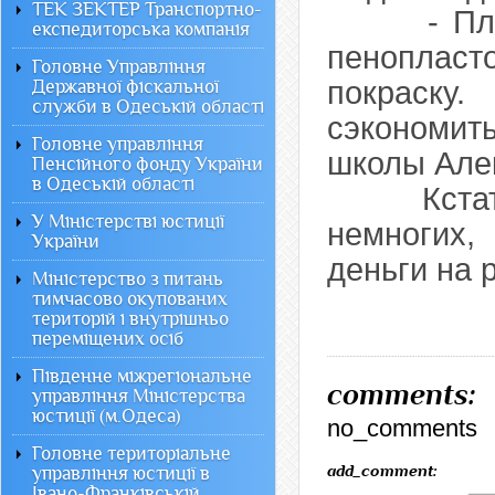
ТЕК ЗЕКТЕР Транспортно-
- Планир
експедиторська компанія
пеноплас
Головне Управління
покраску
Державної фіскальної
служби в Одеській області
сэкономить
Головне управління
школы Але
Пенсійного фонду України
в Одеській області
Кстати, 
У Міністерстві юстиції
немногих,
України
деньги на 
Міністерство з питань
тимчасово окупованих
територій і внутрішньо
переміщених осіб
Південне міжрегіональне
comments:
управління Міністерства
юстиції (м.Одеса)
no_comments
Головне територіальне
add_comment:
управління юстиції в
Івано-Франківській