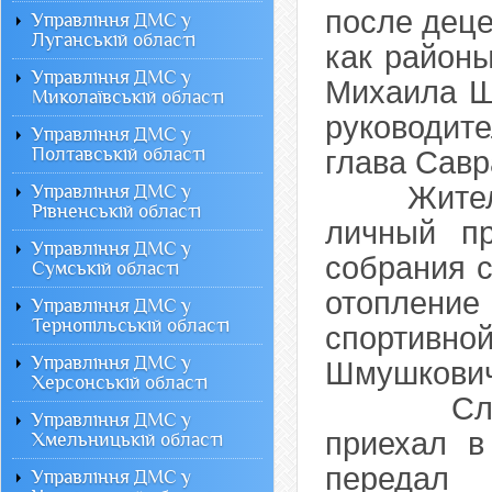
после деце
Управління ДМС у
Луганській області
как район
Управління ДМС у
Михаила Ш
Миколаївській області
руководит
Управління ДМС у
Полтавській області
глава Савр
Житель С
Управління ДМС у
Рівненській області
личный пр
Управління ДМС у
собрания с
Сумській області
отоплен
Управління ДМС у
Тернопільській області
спортив
Управління ДМС у
Шмушкович
Херсонській області
Следует 
Управління ДМС у
приехал в
Хмельницькій області
передал 
Управління ДМС у