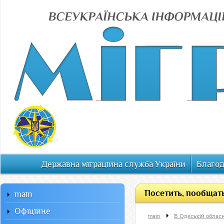
Державна міграційна служба України
Благод
Посетить, пообщат
main
Офiцiйне
main
В Одеській обласн