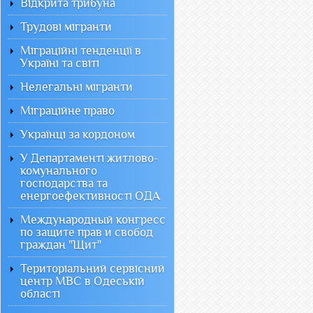
Відкрита трибуна
Трудові мігранти
Міграційні тенденції в
Україні та світі
Нелегальні мігранти
Міграційне право
Українці за кордоном
У Департаменті житлово-
комунального
господарства та
енергоефективності ОДА
Международный конгресс
по защите прав и свобод
граждан "Щит"
Територіальний сервісний
центр МВС в Одеській
області