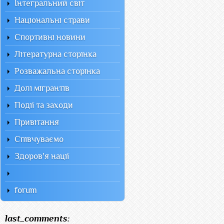
Інтегральний світ
Національні страви
Спортивні новини
Літературна сторінка
Розважальна сторінка
Долі мігрантів
Події та заходи
Привітання
Співчуваємо
Здоров'я нації
forum
last_comments: