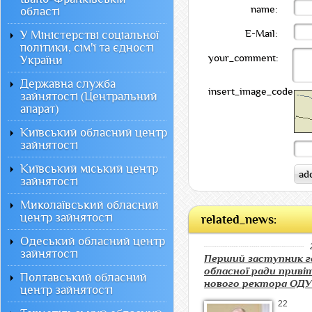
name:
області
E-Mail:
У Міністерстві соціальної
політики, сім'ї та єдності
your_comment:
України
Державна служба
insert_image_code:
зайнятості (Центральний
апарат)
Київський обласний центр
зайнятості
Київський міський центр
зайнятості
Миколаївський обласний
центр зайнятості
related_news:
Одеський обласний центр
зайнятості
Перший заступник г
обласної ради приві
Полтавський обласний
нового ректора ОД
центр зайнятості
22 ч