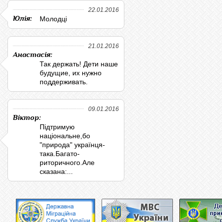
22.01.2016
Юлія:
Молодці
21.01.2016
Анастасія:
Так держать! Дети наше
будущие, их нужно
поддерживать.
09.01.2016
Віктор:
Підтримую
національне,бо
"природа" українця-
така.Багато-
риторичного.Але
сказана:...