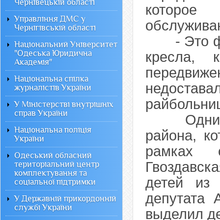
Чернівецькій області
которое
Управління ДМС у
обслужива
Чернігівській області
- Это фун
Національний Університет
"Одеська Юридична
кресла, 
Академія"
передвиже
Національна спілка
недостава
журналістів України
райбольниц
У Міністерстві внутрішніх
справ України
Одним из
Національна поліція
района, к
України
рамках 
Одеський обласний
Гвоздавск
територіальний центр
комплектування та
детей из
соціальної підтримки
депутата 
У Державній прикордонній
службі України
выделил де