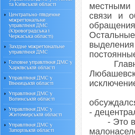
местными
та Київській області
связи и о
Центрально-південне
міжрегіональне
обращения
управління ДМС
(Кіровоградська і
Остальные
Черкаська області)
выделени
Західне міжрегіональне
управління ДМС
постоянные
Главная 
Головне управління ДМС у
Харківській області
Любашевс
Управління ДМС у
исключени
Вінницькій області
Еще оди
Управління ДМС у
Волинській області
обсуждался
Управління ДМС у
- децентра
Житомирській області
- Это в п
Управління ДМС у
малонасе
Запорізькій області