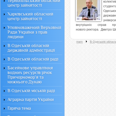
Тернопільський обласний
колек
центр зайнятості
студент
Одесько
Харківський обласний
державн
центр зайнятості
універс
внутрішніх справ пре
Уповноважений Верховної
нового ректора. Дмитро Шв
Ради України з прав
людини
main
В Одеській обласн
В Одеській обласній
державній адміністрації
В Одеській обласній раді
Басейнове управління
водних ресурсів річок
Причорномор`я та
нижнього Дунаю
В Одеській міській раді
Аграрна партія України
Гаряча тема