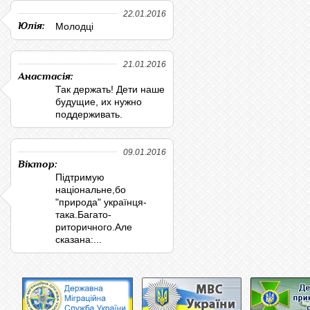
22.01.2016
Юлія:
Молодці
21.01.2016
Анастасія:
Так держать! Дети наше
будущие, их нужно
поддерживать.
09.01.2016
Віктор:
Підтримую
національне,бо
"природа" українця-
така.Багато-
риторичного.Але
сказана:...