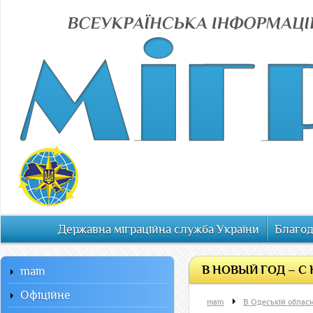
Державна міграційна служба України
Благод
В НОВЫЙ ГОД – 
main
Офiцiйне
main
В Одеській обласн