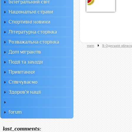
Інтегральний світ
Національні страви
Спортивні новини
Літературна сторінка
Розважальна сторінка
main
В Одеській обласн
Долі мігрантів
Події та заходи
Привітання
Співчуваємо
Здоров'я нації
forum
last_comments: