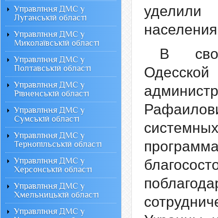
уделили
Управління ДМС у
Луганській області
населения
Управління ДМС у
Миколаївській області
В сво
Управління ДМС у
Полтавській області
Одесско
Управління ДМС у
админис
Рівненській області
Рафаило
Управління ДМС у
Сумській області
системн
Управління ДМС у
программ
Тернопільській області
Управління ДМС у
благосост
Херсонській області
поблаг
Управління ДМС у
Хмельницькій області
сотрудни
Управління ДМС у