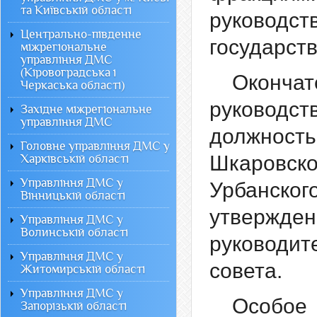
та Київській області
руково
Центрально-південне
государст
міжрегіональне
управління ДМС
(Кіровоградська і
Оконча
Черкаська області)
руководст
Західне міжрегіональне
управління ДМС
должность
Головне управління ДМС у
Шкаровс
Харківській області
Управління ДМС у
Урбанског
Вінницькій області
утверж
Управління ДМС у
Волинській області
руководит
Управління ДМС у
совета.
Житомирській області
Управління ДМС у
Особое
Запорізькій області