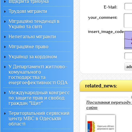
Відкрита трибуна
E-Mail:
Трудові мігранти
your_comment:
Міграційні тенденції в
Україні та світі
insert_image_code:
Нелегальні мігранти
Міграційне право
Українці за кордоном
У Департаменті житлово-
комунального
господарства та
енергоефективності ОДА
related_news:
Международный конгресс
по защите прав и свобод
Посилання переходу
граждан "Щит"
сайт
Територіальний сервісний
центр МВС в Одеській
області