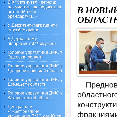
БФ "Співчуття" (перелік
документів, що подаються
В НОВЫЙ
потенційними
орендарями...)
ОБЛАСТ
У Державній міграційній
службі України
У Державному
підприємстві "Документ"
Головне управління ДМС в
Одеській області
Головне управління ДМС в
Дніпропетровській області
Головне управління ДМС у
Предно
Донецькій області
областно
Головне управління ДМС у
Закарпатській області
конструкт
Центральне
міжрегіональне
фракциями
управління ДМС у м. Києві