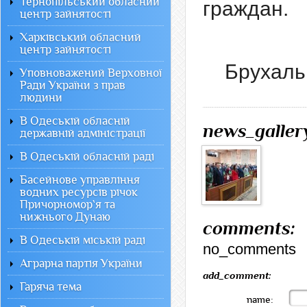
Тернопільський обласний
граждан.
центр зайнятості
Харківський обласний
центр зайнятості
Брухаль
Уповноважений Верховної
Ради України з прав
людини
В Одеській обласній
news_galler
державній адміністрації
В Одеській обласній раді
Басейнове управління
водних ресурсів річок
Причорномор`я та
нижнього Дунаю
comments:
В Одеській міській раді
no_comments
Аграрна партія України
add_comment:
Гаряча тема
name: