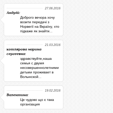
27.06.2016
Андрій:
Доброго вечора хочу
возити передачі з
Норвегії на Вкраїну, хто
підкаже як знайти...
21.03.2016
котлярова марина
сергеевна:
здравствуйте,наша
семья с двумя
несовершеннолетними
детьми проживает в
Волынской...
19.02.2016
Валентина:
Це чудово що є така
організация