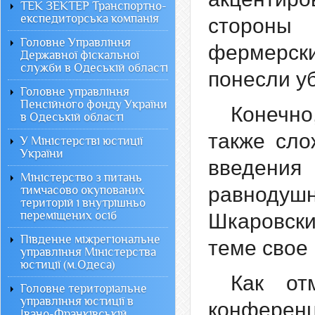
ТЕК ЗЕКТЕР Транспортно-
експедиторська компанія
стороны
Головне Управління
фермерск
Державної фіскальної
служби в Одеській області
понесли уб
Головне управління
Пенсійного фонду України
Конечн
в Одеській області
также сло
У Міністерстві юстиції
України
введения
Міністерство з питань
равноду
тимчасово окупованих
територій і внутрішньо
переміщених осіб
Шкаровски
Південне міжрегіональне
теме свое
управління Міністерства
юстиції (м.Одеса)
Как от
Головне територіальне
управління юстиції в
конфер
Івано-Франківській