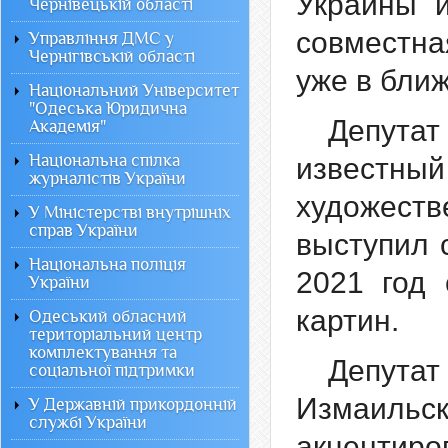
Украины и
Чернівецькій області
совместна
Управління ДМС у
Чернігівській області
уже в бли
Національний Університет
"Одеська Юридична
Депута
Академія"
Національна спілка
известны
журналістів України
художест
У Міністерстві внутрішніх
справ України
выступил 
Національна поліція
2021 год 
України
картин.
Одеський обласний
територіальний центр
комплектування та
Депутат
соціальної підтримки
Измаиль
У Державній прикордонній
службі України
акцентир