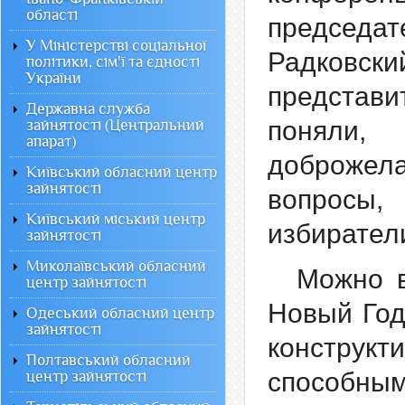
області
председа
У Міністерстві соціальної
Радков
політики, сім'ї та єдності
України
представ
Державна служба
поняли
зайнятості (Центральний
апарат)
доброжела
Київський обласний центр
зайнятості
вопросы
Київський міський центр
избирател
зайнятості
Миколаївський обласний
Можно в
центр зайнятості
Новый Год
Одеський обласний центр
зайнятості
констру
Полтавський обласний
способны
центр зайнятості