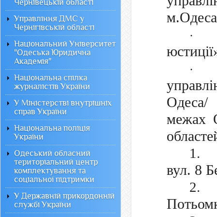
управ
Чернівецькій області
м.Одеса/
Управління ДМС у
Чернігівській області
·
Національний Університет
юстиції»
"Одеська Юридична
Академія"
·
Національна спілка
управ
журналістів України
Одеса/
У Міністерстві внутрішніх
справ України
межах О
Національна поліція
областе
України
1.
Одеський обласний
територіальний центр
вул. 8 Б
комплектування та
соціальної підтримки
2.
У Державній прикордонній
Потьомк
службі України