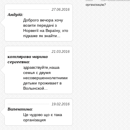
організацію?
27.06.2016
Андрій:
Доброго вечора хочу
возити передачі з
Норвегії на Вкраїну, хто
підкаже як знайти...
21.03.2016
котлярова марина
сергеевна:
здравствуйте,наша
семья с двумя
несовершеннолетними
детьми проживает в
Волынской...
19.02.2016
Валентина:
Це чудово що є така
організация