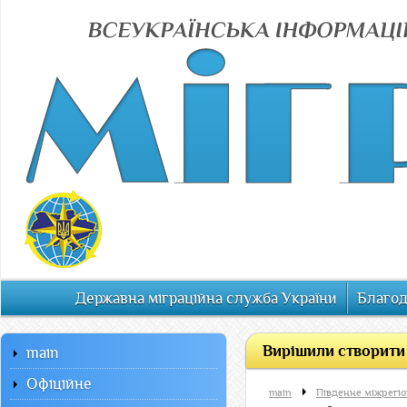
Державна міграційна служба України
Благод
Вирішили створити
main
Офiцiйне
main
Південне міжрегіо