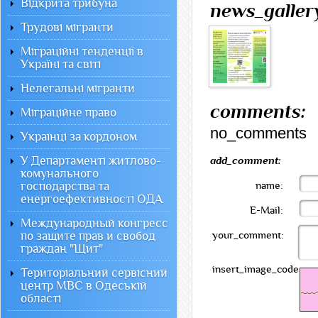
Відкрита трибуна
news_galler
Трудові мігранти
Міграційні тенденції в
Україні та світі
Нелегальні мігранти
comments:
Міграційне право
no_comments
Українці за кордоном
У Департаменті житлово-
add_comment:
комунального
господарства та
name:
енергоефективності ОДА
E-Mail:
Международный конгресс
по защите прав и свобод
your_comment:
граждан "Щит"
insert_image_code:
Територіальний сервісний
центр МВС в Одеській
області