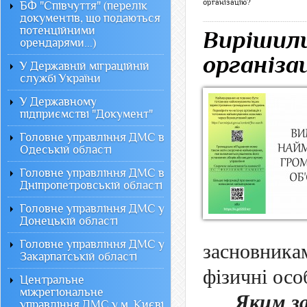
організацію?
БФ "Співчуття" (перелік
документів, що подаються
потенційними
Вирішил
орендарями...)
організа
У Державній міграційній
службі України
У Державному
підприємстві "Документ"
Головне управління ДМС в
Одеській області
Головне управління ДМС в
Дніпропетровській області
Головне управління ДМС у
Донецькій області
Головне управління ДМС у
засновник
Закарпатській області
фізичні осо
Центральне
міжрегіональне
Яким з
управління ДМС у м. Києві