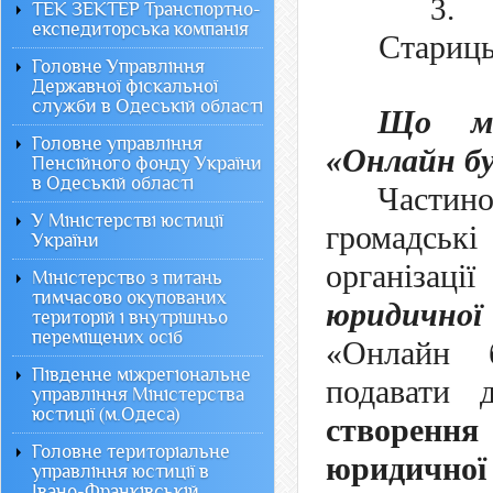
3.
ТЕК ЗЕКТЕР Транспортно-
експедиторська компанія
Стариць
Головне Управління
Державної фіскальної
служби в Одеській області
Що мо
Головне управління
«Онлайн бу
Пенсійного фонду України
в Одеській області
Частино
У Міністерстві юстиції
громадські
України
організаці
Міністерство з питань
тимчасово окупованих
юридичної 
територій і внутрішньо
переміщених осіб
«Онлайн 
Південне міжрегіональне
подавати 
управління Міністерства
юстиції (м.Одеса)
створення 
Головне територіальне
юридичної
управління юстиції в
Івано-Франківській