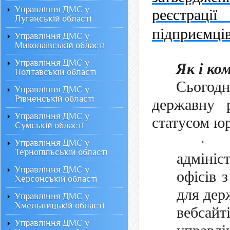
Управління ДМС у
реєстраці
Луганській області
підприємці
Управління ДМС у
Миколаївській області
Управління ДМС у
Як і ко
Полтавській області
Сьо
Управління ДМС у
Рівненській області
державну р
Управління ДМС у
статусом ю
Сумській області
·
Управління ДМС у
Тернопільській області
адмініс
Управління ДМС у
офісів 
Херсонській області
для дер
Управління ДМС у
Хмельницькій області
вебса
Управління ДМС у