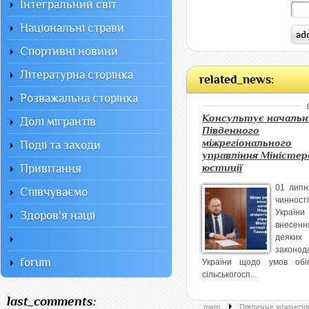
Інтегральний світ
Національні страви
Спортивні новини
Літературна сторінка
related_news:
Розважальна сторінка
Консультує начальн
Долі мігрантів
Південного
міжрегіонального
Події та заходи
управління Міністе
Привітання
юстиції
01 лип
Співчуваємо
чиннос
Украї
Здоров'я нації
внесенн
деяких
законода
forum
України щодо умов обі
сільськогосп...
last_comments:
main
Південне міжрегіо