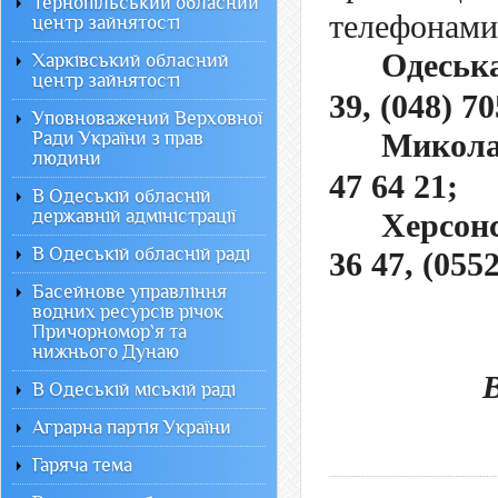
Тернопільський обласний
телефонами
центр зайнятості
Одеська
Харківський обласний
центр зайнятості
39, (048) 70
Уповноважений Верховної
Миколаї
Ради України з прав
людини
47 64 21;
В Одеській обласній
державній адміністрації
Херсонс
В Одеській обласній раді
36 47, (0552
Басейнове управління
водних ресурсів річок
Причорномор`я та
нижнього Дунаю
В Одеській міській раді
Аграрна партія України
Гаряча тема