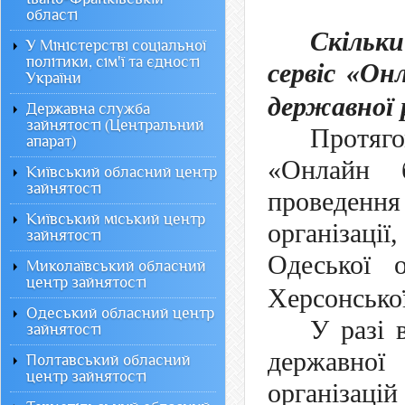
області
Скільк
У Міністерстві соціальної
політики, сім'ї та єдності
сервіс «Он
України
державної 
Державна служба
зайнятості (Центральний
Протяг
апарат)
«Онлайн 
Київський обласний центр
зайнятості
проведенн
Київський міський центр
організац
зайнятості
Одеської 
Миколаївський обласний
центр зайнятості
Херсонської
Одеський обласний центр
У разі 
зайнятості
державної
Полтавський обласний
центр зайнятості
організаці