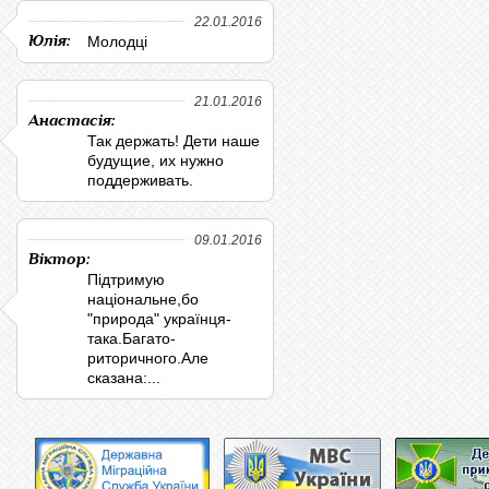
22.01.2016
Юлія:
Молодці
21.01.2016
Анастасія:
Так держать! Дети наше
будущие, их нужно
поддерживать.
09.01.2016
Віктор:
Підтримую
національне,бо
"природа" українця-
така.Багато-
риторичного.Але
сказана:...