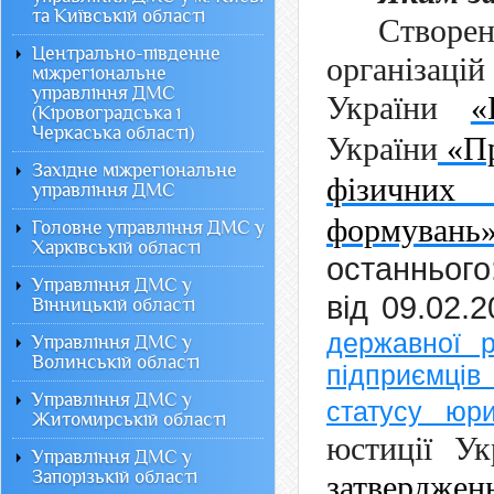
та Київській області
Створен
Центрально-південне
організаці
міжрегіональне
управління ДМС
України
«
(Кіровоградська і
Черкаська області)
України
«Пр
Західне міжрегіональне
фізичних
управління ДМС
формувань
Головне управління ДМС у
Харківській області
останнього
Управління ДМС у
від 09.02.
Вінницькій області
державної р
Управління ДМС у
Волинській області
підприємці
Управління ДМС у
статусу юр
Житомирській області
юстиції У
Управління ДМС у
Запорізькій області
затвердж