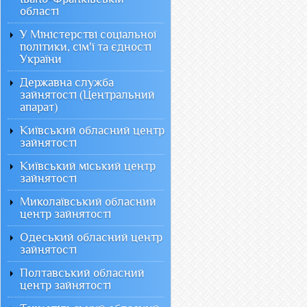
області
У Міністерстві соціальної
політики, сім'ї та єдності
України
Державна служба
зайнятості (Центральний
апарат)
Київський обласний центр
зайнятості
Київський міський центр
зайнятості
Миколаївський обласний
центр зайнятості
Одеський обласний центр
зайнятості
Полтавський обласний
центр зайнятості