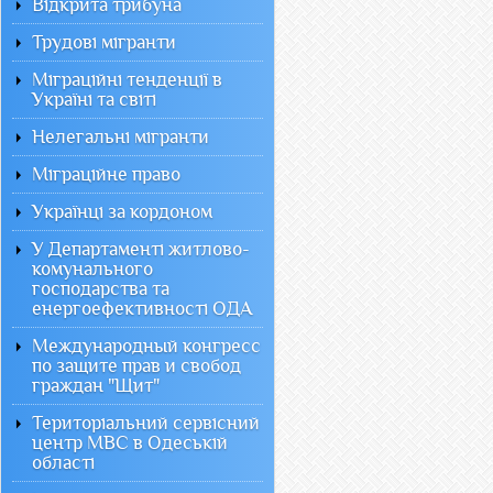
Відкрита трибуна
Трудові мігранти
Міграційні тенденції в
Україні та світі
Нелегальні мігранти
Міграційне право
Українці за кордоном
У Департаменті житлово-
комунального
господарства та
енергоефективності ОДА
Международный конгресс
по защите прав и свобод
граждан "Щит"
Територіальний сервісний
центр МВС в Одеській
області