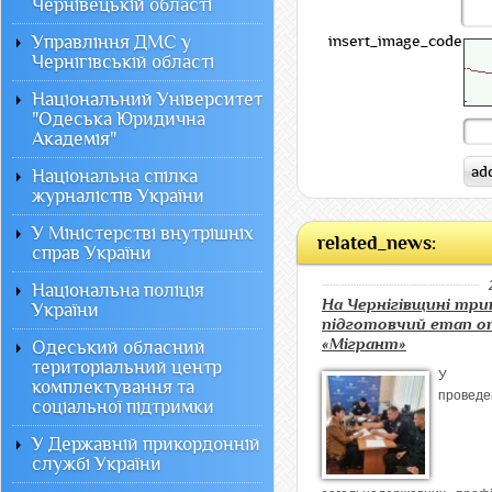
Чернівецькій області
Управління ДМС у
insert_image_code:
Чернігівській області
Національний Університет
"Одеська Юридична
Академія"
Національна спілка
журналістів України
У Міністерстві внутрішніх
related_news:
справ України
Національна поліція
На Чернігівщині три
України
підготовчий етап оп
«Мігрант»
Одеський обласний
територіальний центр
У р
комплектування та
проведе
соціальної підтримки
У Державній прикордонній
службі України