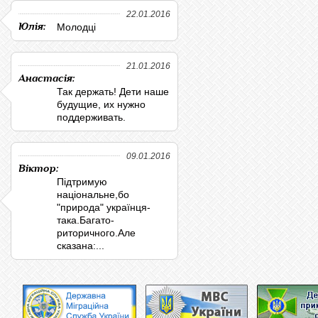
22.01.2016
Юлія:
Молодці
21.01.2016
Анастасія:
Так держать! Дети наше
будущие, их нужно
поддерживать.
09.01.2016
Віктор:
Підтримую
національне,бо
"природа" українця-
така.Багато-
риторичного.Але
сказана:...