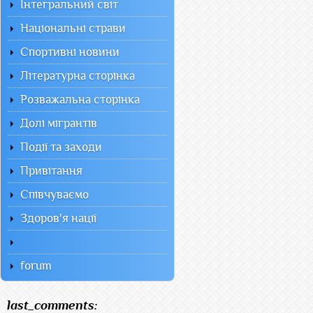
Інтегральний світ
Національні страви
Спортивні новини
Літературна сторінка
Розважальна сторінка
Долі мігрантів
Події та заходи
Привітання
Співчуваємо
Здоров'я нації
forum
last_comments: