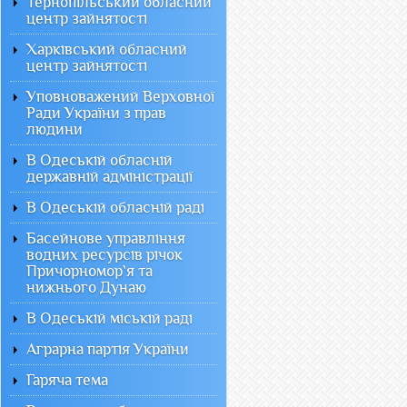
Тернопільський обласний
центр зайнятості
Харківський обласний
центр зайнятості
Уповноважений Верховної
Ради України з прав
людини
В Одеській обласній
державній адміністрації
В Одеській обласній раді
Басейнове управління
водних ресурсів річок
Причорномор`я та
нижнього Дунаю
В Одеській міській раді
Аграрна партія України
Гаряча тема