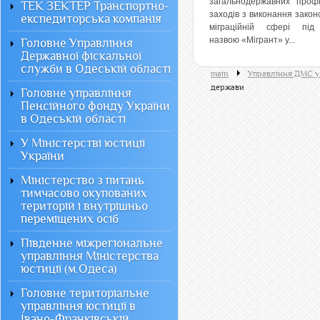
загальнодержавних профі
ТЕК ЗЕКТЕР Транспортно-
заходів з виконання закон
експедиторська компанія
міграційній сфері пі
назвою «Мігрант» у...
Головне Управління
Державної фіскальної
служби в Одеській області
main
Управління ДМС у 
держави
Головне управління
Пенсійного фонду України
в Одеській області
У Міністерстві юстиції
України
Міністерство з питань
тимчасово окупованих
територій і внутрішньо
переміщених осіб
Південне міжрегіональне
управління Міністерства
юстиції (м.Одеса)
Головне територіальне
управління юстиції в
Івано-Франківській