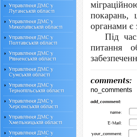
міграцій
Управління ДМС у
Луганській області
покарань, 
Управління ДМС у
органами є
Миколаївській області
Під час
Управління ДМС у
Полтавській області
питання о
Управління ДМС у
забезпеченн
Рівненській області
Управління ДМС у
Сумській області
comments:
Управління ДМС у
no_comments
Тернопільській області
Управління ДМС у
add_comment:
Херсонській області
name:
Управління ДМС у
Хмельницькій області
E-Mail:
Управління ДМС у
your_comment: