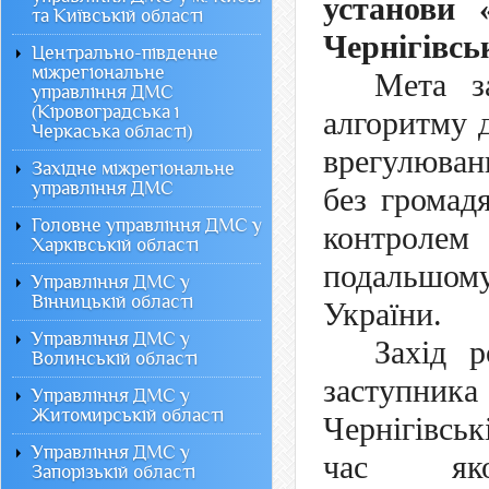
установ
та Київській області
Чернігівськ
Центрально-південне
міжрегіональне
Мета 
управління ДМС
(Кіровоградська і
алгоритму 
Черкаська області)
врегулюван
Західне міжрегіональне
управління ДМС
без громад
Головне управління ДМС у
контроле
Харківській області
подальшому
Управління ДМС у
Вінницькій області
України.
Управління ДМС у
Захід 
Волинській області
заступни
Управління ДМС у
Житомирській області
Чернігівсь
Управління ДМС у
час яког
Запорізькій області