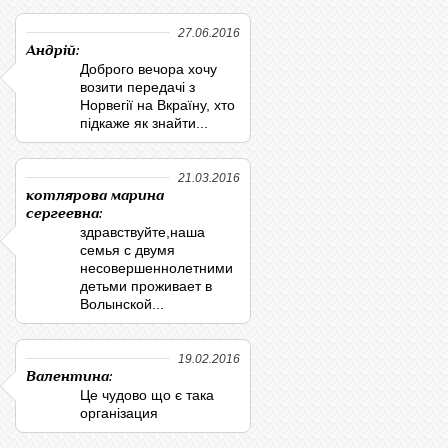
27.06.2016
Андрій:
Доброго вечора хочу
возити передачі з
Норвегії на Вкраїну, хто
підкаже як знайти...
21.03.2016
котлярова марина
сергеевна:
здравствуйте,наша
семья с двумя
несовершеннолетними
детьми проживает в
Волынской...
19.02.2016
Валентина:
Це чудово що є така
організация