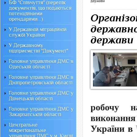
держави
БФ "Співчуття" (перелік
документів, що подаються
потенційними
Організо
орендарями...)
державно
У Державній міграційній
службі України
держави
У Державному
підприємстві "Документ"
Головне управління ДМС в
Одеській області
Головне управління ДМС в
Дніпропетровській області
Головне управління ДМС у
Донецькій області
робочу н
Головне управління ДМС у
Закарпатській області
виконання
Центральне
України в 
міжрегіональне
управління ДМС у м. Києві