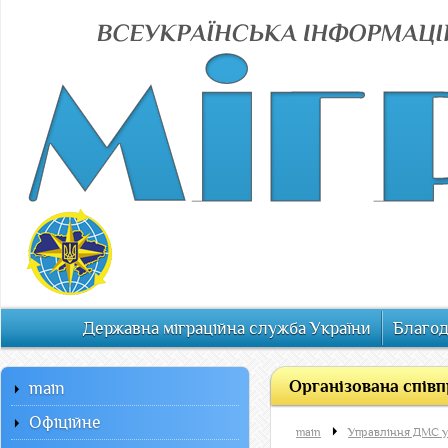
Державна міграційна служба України
Благод
Організована співп
main
Офiцiйне
main
Управління ДМС у 