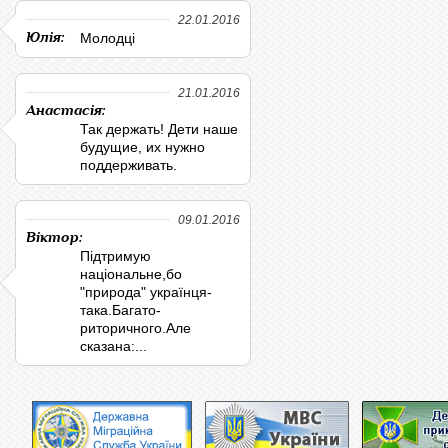
22.01.2016
Юлія:
Молодці
21.01.2016
Анастасія:
Так держать! Дети наше
будущие, их нужно
поддерживать.
09.01.2016
Віктор:
Підтримую
національне,бо
"природа" українця-
така.Багато-
риторичного.Але
сказана:...