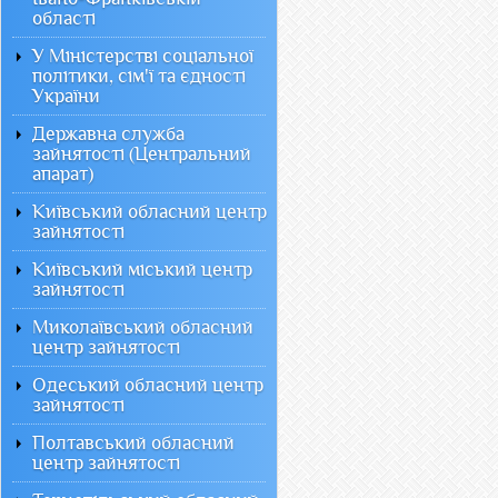
області
У Міністерстві соціальної
політики, сім'ї та єдності
України
Державна служба
зайнятості (Центральний
апарат)
Київський обласний центр
зайнятості
Київський міський центр
зайнятості
Миколаївський обласний
центр зайнятості
Одеський обласний центр
зайнятості
Полтавський обласний
центр зайнятості