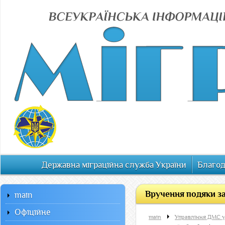
Державна міграційна служба України
Благод
Вручення подяки за 
main
Офiцiйне
main
Управління ДМС у 