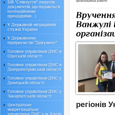
організаційної роботи!
БФ "Співчуття" (перелік
документів, що подаються
потенційними
Вручення
орендарями...)
Ванжулі І
У Державній міграційній
службі України
організа
У Державному
підприємстві "Документ"
Головне управління ДМС в
Одеській області
Головне управління ДМС в
Дніпропетровській області
Головне управління ДМС у
Донецькій області
Головне управління ДМС у
Закарпатській області
регіонів У
Центральне
міжрегіональне
управління ДМС у м. Києві