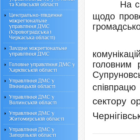
На с
та Київській області
щодо прове
Центрально-південне
міжрегіональне
громадськос
управління ДМС
(Кіровоградська і
Черкаська області)
Західне міжрегіональне
комунікац
управління ДМС
головним 
Головне управління ДМС у
Харківській області
Супруновс
Управління ДМС у
співпрац
Вінницькій області
Управління ДМС у
сектору ор
Волинській області
Управління ДМС у
Чернігівсь
Житомирській області
Управління ДМС у
Запорізькій області