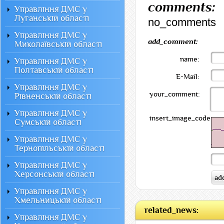
comments:
Управління ДМС у
Луганській області
no_comments
Управління ДМС у
add_comment:
Миколаївській області
name:
Управління ДМС у
Полтавській області
E-Mail:
Управління ДМС у
your_comment:
Рівненській області
Управління ДМС у
insert_image_code:
Сумській області
Управління ДМС у
Тернопільській області
Управління ДМС у
Херсонській області
Управління ДМС у
Хмельницькій області
related_news:
Управління ДМС у