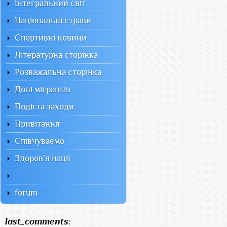
Інтегральний світ
Національні страви
Спортивні новини
Літературна сторінка
Розважальна сторінка
Долі мігрантів
Події та заходи
Привітання
Співчуваємо
Здоров'я нації
forum
last_comments: