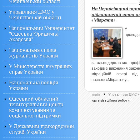
Чернівецькій області
На Чернігівщині три
Управління ДМС у
підготовчий етап оп
Чернігівській області
«Мігрант»
Національний Університет
У р
"Одеська Юридична
проведе
Академія"
Національна спілка
журналістів України
загальнодержавних профі
У Міністерстві внутрішніх
заходів з виконання закон
справ України
міграційній сфері пі
назвою «Мігрант» у...
Національна поліція
України
main
Управління ДМС у 
Одеський обласний
організаційної роботи!
територіальний центр
комплектування та
соціальної підтримки
У Державній прикордонній
службі України