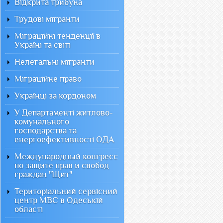
Відкрита трибуна
Трудові мігранти
Міграційні тенденції в
Україні та світі
Нелегальні мігранти
Міграційне право
Українці за кордоном
У Департаменті житлово-
комунального
господарства та
енергоефективності ОДА
Международный конгресс
по защите прав и свобод
граждан "Щит"
Територіальний сервісний
центр МВС в Одеській
області