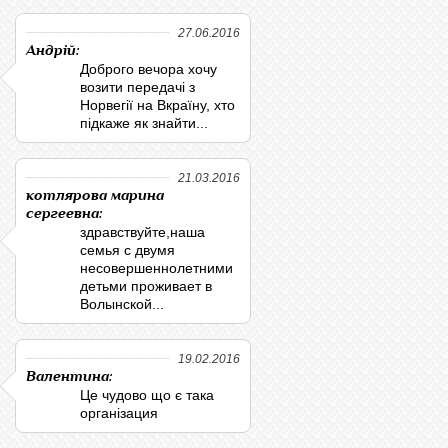
27.06.2016
Андрій:
Доброго вечора хочу
возити передачі з
Норвегії на Вкраїну, хто
підкаже як знайти...
21.03.2016
котлярова марина
сергеевна:
здравствуйте,наша
семья с двумя
несовершеннолетними
детьми проживает в
Волынской...
19.02.2016
Валентина:
Це чудово що є така
організация