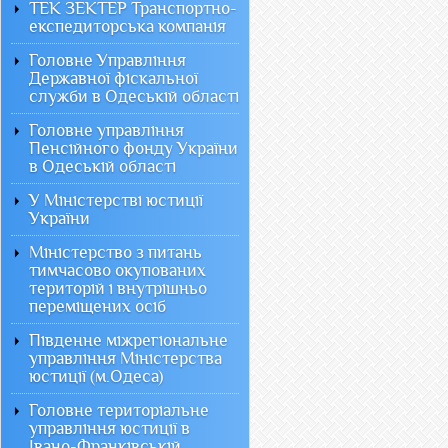
ТЕК ЗЕКТЕР Транспортно-
експедиторська компанія
Головне Управління
Державної фіскальної
служби в Одеській області
Головне управління
Пенсійного фонду України
в Одеській області
У Міністерстві юстиції
України
Міністерство з питань
тимчасово окупованих
територій і внутрішньо
переміщених осіб
Південне міжрегіональне
управління Міністерства
юстиції (м.Одеса)
Головне територіальне
управління юстиції в
Івано-Франківській