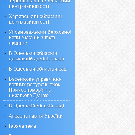
Тернопільський обласний
центр зайнятості
Харківський обласний
центр зайнятості
Уповноважений Верховної
Ради України з прав
людини
В Одеській обласній
державній адміністрації
В Одеській обласній раді
Басейнове управління
водних ресурсів річок
Причорномор`я та
нижнього Дунаю
В Одеській міській раді
Аграрна партія України
Гаряча тема