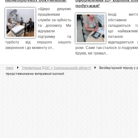
біометричних документів!
оформлення ID- карток дл
подружжя!
«Щиро дякуємо
працівникам
Іноді життє
служби за чуйність
обставини
та допомогу. Ми
складаються та
відчували
що найважливі
підтримку та
питання
турботу від першого нашого
відкладаються 
звернення і до моменту от...
роки. Саме так сталося із подружж
Круків, які тривал...
main
Управління ДМС у Хмельницькій області
Безбар'єрний підхід у 
представниками виправної колонії