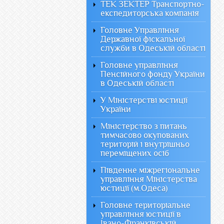
ТЕК ЗЕКТЕР Транспортно-
експедиторська компанія
Головне Управління
Державної фіскальної
служби в Одеській області
Головне управління
Пенсійного фонду України
в Одеській області
У Міністерстві юстиції
України
Міністерство з питань
тимчасово окупованих
територій і внутрішньо
переміщених осіб
Південне міжрегіональне
управління Міністерства
юстиції (м.Одеса)
Головне територіальне
управління юстиції в
Івано-Франківській