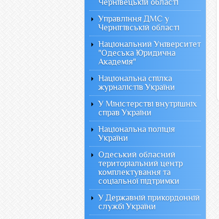
Чернівецькій області
Управління ДМС у
Чернігівській області
Національний Університет
"Одеська Юридична
Академія"
Національна спілка
журналістів України
У Міністерстві внутрішніх
справ України
Національна поліція
України
Одеський обласний
територіальний центр
комплектування та
соціальної підтримки
У Державній прикордонній
службі України