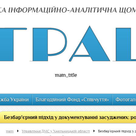
main_title
ужба України
Благодійний Фонд «Співчуття»
Фотогал
Безбар'єрний підхід у документуванні засуджених: роб
main
Управління ДМС у Хмельницькій області
Безбар'єрний підхід у 