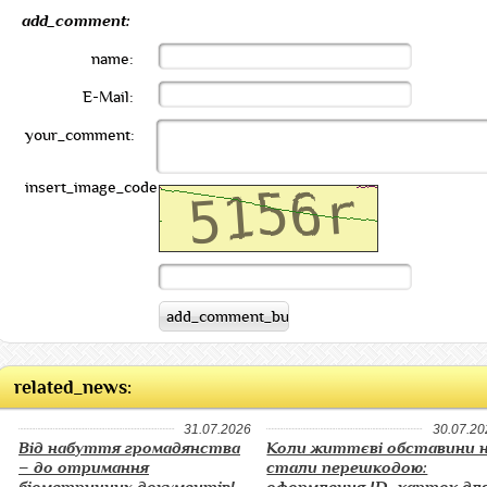
add_comment:
name:
E-Mail:
your_comment:
insert_image_code:
related_news:
31.07.2026
30.07.20
Від набуття громадянства
Коли життєві обставини 
– до отримання
стали перешкодою: