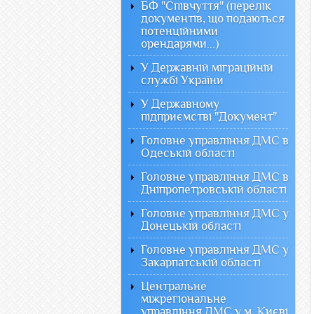
БФ "Співчуття" (перелік
документів, що подаються
потенційними
орендарями...)
У Державній міграційній
службі України
У Державному
підприємстві "Документ"
Головне управління ДМС в
Одеській області
Головне управління ДМС в
Дніпропетровській області
Головне управління ДМС у
Донецькій області
Головне управління ДМС у
Закарпатській області
Центральне
міжрегіональне
управління ДМС у м. Києві