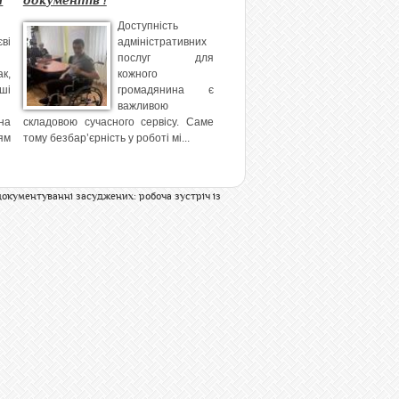
я
документів !
Доступність
ві
адміністративних
послуг для
к,
кожного
ші
громадянина є
важливою
на
складовою сучасного сервісу. Саме
ям
тому безбар’єрність у роботі мі...
документуванні засуджених: робоча зустріч із