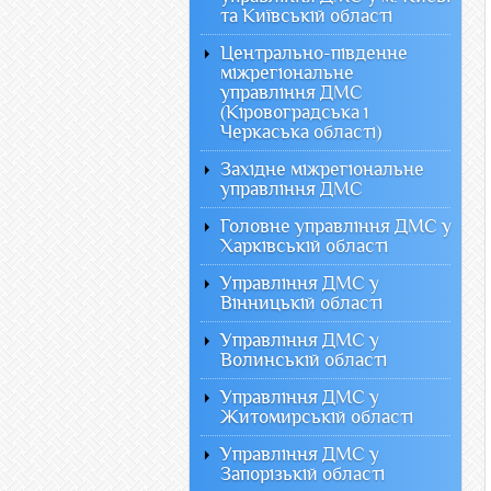
та Київській області
Центрально-південне
міжрегіональне
управління ДМС
(Кіровоградська і
Черкаська області)
Західне міжрегіональне
управління ДМС
Головне управління ДМС у
Харківській області
Управління ДМС у
Вінницькій області
Управління ДМС у
Волинській області
Управління ДМС у
Житомирській області
Управління ДМС у
Запорізькій області