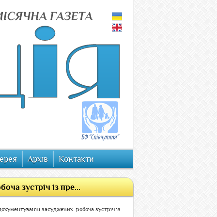
ерея
Архів
Контакти
оча зустріч із пре...
документуванні засуджених: робоча зустріч із