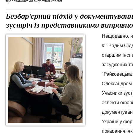
представниками виправної колонії
Безбар'єрний підхід у документуванн
зустріч із представниками виправної
Нещодавно, н
#1 Вадим Сідл
старшим інсп
засуджених т
"Райковецька
Олександром 
Учасники зуст
аспекти офор
документуван
України у форм
покарання, як