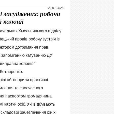
29.01.2026
і засуджених: робоча
 колонії
ачальник Хмельницького відділу
ецький провів робочу зустріч із
ектором дотримання прав
а запобіганню катуванню ДУ
 виправна колонія"
Котляренко.
річі обговорили практичні
млення та своєчасного
ня паспортом громадянина
і картки осіб, які відбувають
 складової забезпечення їхніх