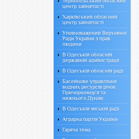
Тернопільський обласний
центр зайнятості
Харківський обласний
центр зайнятості
Уповноважений Верховної
Ради України з прав
людини
В Одеській обласній
державній адміністрації
В Одеській обласній раді
Басейнове управління
водних ресурсів річок
Причорномор`я та
нижнього Дунаю
В Одеській міській раді
Аграрна партія України
Гаряча тема