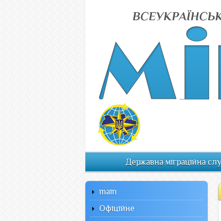
Державна міграційна сл
main
Офiцiйне