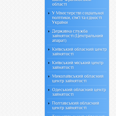
області
У Міністерстві соціальної
політики, сім'ї та єдності
України
Державна служба
зайнятості (Центральний
апарат)
Київський обласний центр
зайнятості
Київський міський центр
зайнятості
Миколаївський обласний
центр зайнятості
Одеський обласний центр
зайнятості
Полтавський обласний
центр зайнятості