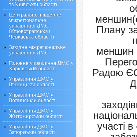
та Київській області
о
Центрально-південне
меншин(с
міжрегіональне
управління ДМС
Плану за
(Кіровоградська і
Черкаська області)
Західне міжрегіональне
меншин
управління ДМС
Перег
Головне управління ДМС у
Харківській області
Радою ЄС
Управління ДМС у
Д
Вінницькій області
Управління ДМС у
Волинській області
заходів
Управління ДМС у
націонал
Житомирській області
участі в
Управління ДМС у
Запорізькій області
забез