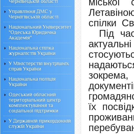
міської
Чернівецькій області
Летавіно
Управління ДМС у
Чернігівській області
спілки С
Національний Університет
Під ча
"Одеська Юридична
Академія"
акту
Національна спілка
стосують
журналістів України
надают
У Міністерстві внутрішніх
справ України
зокрема
Національна поліція
докуме
України
громадя
Одеський обласний
територіальний центр
їх
посвід
комплектування та
соціальної підтримки
проживан
У Державній прикордонній
п
еребув
службі України