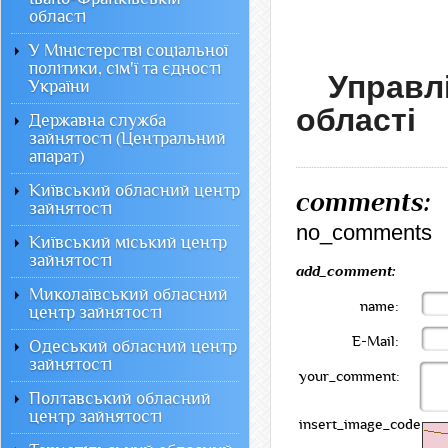
області
У Міністерстві соціальної
політики, сім'ї та єдності
Управ
України
області
Державна служба
зайнятості (Центральний
апарат)
Київський обласний центр
comments:
зайнятості
no_comments
Київський міський центр
зайнятості
add_comment:
Миколаївський обласний
name:
центр зайнятості
E-Mail:
Одеський обласний центр
зайнятості
your_comment:
Полтавський обласний
центр зайнятості
insert_image_code: