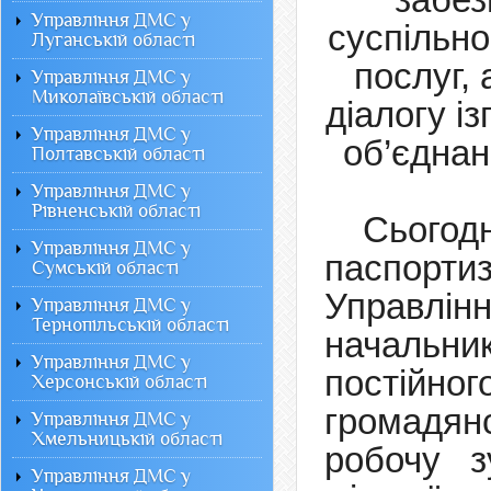
Управління ДМС у
суспільно
Луганській області
послуг, 
Управління ДМС у
Миколаївській області
діалогу
і
з
Управління ДМС у
об
’
єднан
Полтавській області
Управління ДМС у
Рівненській області
Сьогод
Управління ДМС у
паспорти
Сумській області
Управл
Управління ДМС у
Тернопільській області
начальни
Управління ДМС у
постійног
Херсонській області
громадя
Управління ДМС у
Хмельницькій області
робочу з
Управління ДМС у