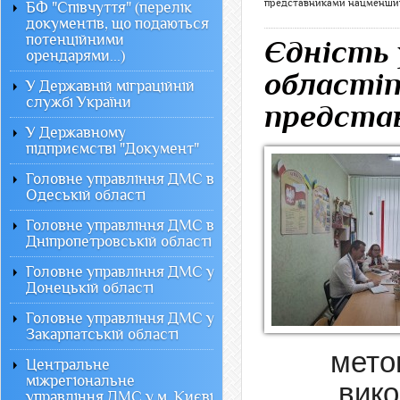
представниками нацменши
БФ "Співчуття" (перелік
документів, що подаються
потенційними
Єдність 
орендарями...)
областіп
У Державній міграційній
службі України
предста
У Державному
підприємстві "Документ"
Головне управління ДМС в
Одеській області
Головне управління ДМС в
Дніпропетровській області
Головне управління ДМС у
Донецькій області
Головне управління ДМС у
Закарпатській області
мето
Центральне
міжрегіональне
вико
управління ДМС у м. Києві