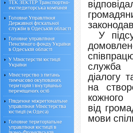
відпові
ТЕК ЗЕКТЕР Транспортно-
експедиторська компанія
громадя
Головне Управління
законодав
Державної фіскальної
служби в Одеській області
У підс
Головне управління
домо
Пенсійного фонду України
в Одеській області
співпра
У Міністерстві юстиції
служба
України
діалогу
т
Міністерство з питань
тимчасово окупованих
на ство
територій і внутрішньо
переміщених осіб
кожного
Південне міжрегіональне
від
грома
управління Міністерства
юстиції (м.Одеса)
мови спіл
Головне територіальне
управління юстиції в
Івано-Франківській