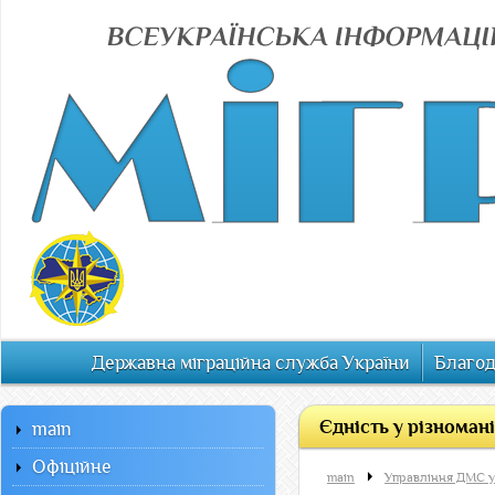
Державна міграційна служба України
Благод
Єдність у різномані
main
Офiцiйне
main
Управління ДМС у