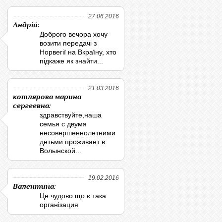
27.06.2016
Андрій:
Доброго вечора хочу
возити передачі з
Норвегії на Вкраїну, хто
підкаже як знайти...
21.03.2016
котлярова марина
сергеевна:
здравствуйте,наша
семья с двумя
несовершеннолетними
детьми проживает в
Волынской...
19.02.2016
Валентина:
Це чудово що є така
організация