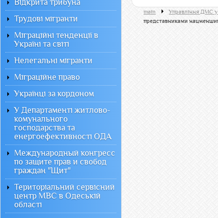
Відкрита трибуна
main
Управління ДМС у
Трудові мігранти
представниками нацменши
Міграційні тенденції в
Україні та світі
Нелегальні мігранти
Міграційне право
Українці за кордоном
У Департаменті житлово-
комунального
господарства та
енергоефективності ОДА
Международный конгресс
по защите прав и свобод
граждан "Щит"
Територіальний сервісний
центр МВС в Одеській
області