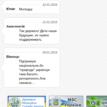
22.01.2016
Юлія:
Молодці
21.01.2016
Анастасія:
Так держать! Дети наше
будущие, их нужно
поддерживать.
09.01.2016
Віктор:
Підтримую
національне,бо
"природа" українця-
така.Багато-
риторичного.Але
сказана:...