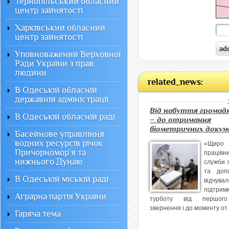
Тернопільський обласний
центр зайнятості
Харківський обласний
центр зайнятості
Уповноважений Верховної
Ради України з прав
людини
related_news:
В Одеській обласній
державній адміністрації
Від набуття громад
В Одеській обласній раді
– до отримання
біометричних докум
Басейнове управління
водних ресурсів річок
«Щиро
Причорномор`я та
працівн
нижнього Дунаю
служби з
та доп
В Одеській міській раді
відчувал
підтр
Аграрна партія України
турботу від першог
звернення і до моменту от..
Гаряча тема