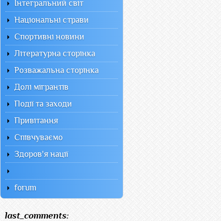
Інтегральний світ
Національні страви
Спортивні новини
Літературна сторінка
Розважальна сторінка
Долі мігрантів
Події та заходи
Привітання
Співчуваємо
Здоров'я нації
forum
last_comments: