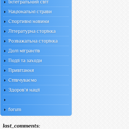
Інтегральний світ
Національні страви
Спортивні новини
Літературна сторінка
Розважальна сторінка
Долі мігрантів
Події та заходи
Привітання
Співчуваємо
Здоров'я нації
forum
last_comments: