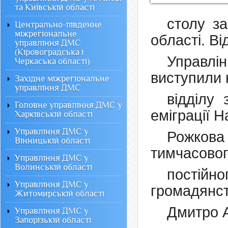
та Київській області
столу за
Центрально-південне
міжрегіональне
області. Ві
управління ДМС
(Кіровоградська і
Управл
Черкаська області)
виступили 
Західне міжрегіональне
управління ДМС
відділу 
Головне управління ДМС у
еміграції Н
Харківській області
Управління ДМС у
Рожков
Вінницькій області
тимчасовог
Управління ДМС у
Волинській області
постійн
Управління ДМС у
громадянс
Житомирській області
Дмитро 
Управління ДМС у
Запорізькій області