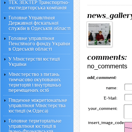
ТЕК ЗЕКТЕР Транспортно-
експедиторська компанія
news_galler
Головне Управління
Державної фіскальної
служби в Одеській області
Головне управління
Пенсійного фонду України
в Одеській області
comments:
У Міністерстві юстиції
України
no_comments
Міністерство з питань
add_comment:
тимчасово окупованих
територій і внутрішньо
name:
переміщених осіб
E-Mail:
Південне міжрегіональне
управління Міністерства
your_comment:
юстиції (м.Одеса)
Головне територіальне
insert_image_code:
управління юстиції в
Івано-Франківській