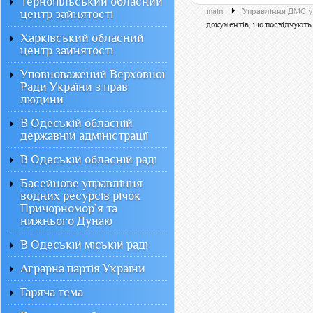
Тернопільський обласний
main
Управління ДМС у
центр зайнятості
документів, що посвідчують
Харківський обласний
центр зайнятості
Уповноважений Верховної
Ради України з прав
людини
В Одеській обласній
державній адміністрації
В Одеській обласній раді
Басейнове управління
водних ресурсів річок
Причорномор`я та
нижнього Дунаю
В Одеській міській раді
Аграрна партія України
Гаряча тема