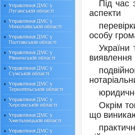
Під час 
Управління ДМС у
Луганській області
аспекти
Управління ДМС у
перевірк
Миколаївській області
особу гро
Управління ДМС у
Полтавській області
України 
Управління ДМС у
виявлення
Рівненській області
Управління ДМС у
подвійн
Сумській області
нотаріальн
Управління ДМС у
Тернопільській області
юридично
Управління ДМС у
Окрім то
Херсонській області
що виника
Управління ДМС у
Хмельницькій області
практич
Управління ДМС у