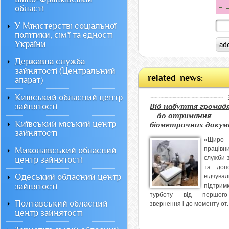
області
У Міністерстві соціальної
політики, сім'ї та єдності
України
Державна служба
зайнятості (Центральний
related_news:
апарат)
Київський обласний центр
зайнятості
Від набуття громад
– до отримання
Київський міський центр
біометричних докум
зайнятості
«Щиро
працівн
Миколаївський обласний
служби з
центр зайнятості
та доп
Одеський обласний центр
відчувал
зайнятості
підтр
турботу від першог
Полтавський обласний
звернення і до моменту от..
центр зайнятості