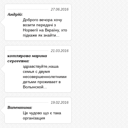
27.06.2016
Андрій:
Доброго вечора хочу
возити передачі з
Норвегії на Вкраїну, хто
підкаже як знайти...
21.03.2016
котлярова марина
сергеевна:
здравствуйте,наша
семья с двумя
несовершеннолетними
детьми проживает в
Волынской...
19.02.2016
Валентина:
Це чудово що є така
організация