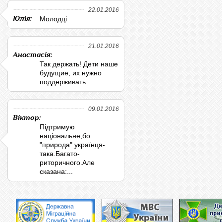
22.01.2016
Юлія:
Молодці
21.01.2016
Анастасія:
Так держать! Дети наше
будущие, их нужно
поддерживать.
09.01.2016
Віктор:
Підтримую
національне,бо
"природа" українця-
така.Багато-
риторичного.Але
сказана:...