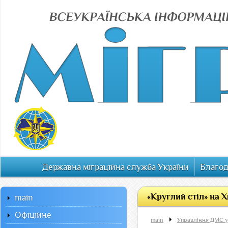
Державна міграційна служба України
Благод
«Круглий стіл» на 
main
Офiцiйне
main
Управління ДМС у