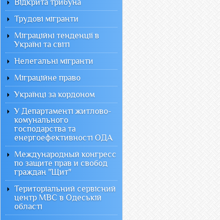
Відкрита трибуна
Трудові мігранти
Міграційні тенденції в
Україні та світі
Нелегальні мігранти
Міграційне право
Українці за кордоном
У Департаменті житлово-
комунального
господарства та
енергоефективності ОДА
Международный конгресс
по защите прав и свобод
граждан "Щит"
Територіальний сервісний
центр МВС в Одеській
області