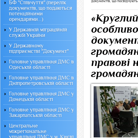
документів, що посвідчують
БФ "Співчуття" (перелік
документів, що подаються
потенційними
«Круглий
орендарями...)
особливо
У Державній міграційній
службі України
документ
У Державному
громадян
підприємстві "Документ"
правові 
Головне управління ДМС в
Одеській області
громадя
Головне управління ДМС в
Дніпропетровській області
Головне управління ДМС у
Донецькій області
Головне управління ДМС у
Закарпатській області
Центральне
міжрегіональне
управління ДМС у м. Києві