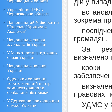
дій у випа
Чернівецькій області
Управління ДМС у
встанов
Чернігівській області
зокрема пр
Національний Університет
"Одеська Юридична
посвідч
Академія"
громадян.
Національна спілка
журналістів України
За рез
У Міністерстві внутрішніх
визначено 
справ України
Національна поліція
кроки 
України
забезпечен
Одеський обласний
територіальний центр
визначе
комплектування та
соціальної підтримки
правових п
У Державній прикордонній
УДМС у Х
службі України