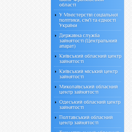
області
У Міністерстві соціальної
політики, сім'ї та єдності
України
Державна служба
зайнятості (Центральний
апарат)
Київський обласний центр
зайнятості
Київський міський центр
зайнятості
Миколаївський обласний
центр зайнятості
Одеський обласний центр
зайнятості
Полтавський обласний
центр зайнятості