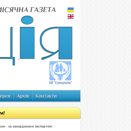
ерея
Архів
Контакти
м!
ком - за закордонним паспортом!