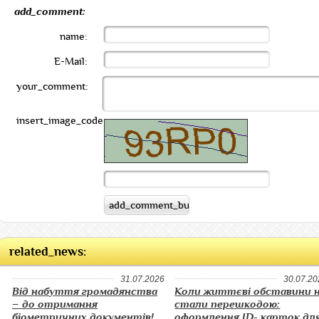
add_comment:
name:
E-Mail:
your_comment:
insert_image_code:
related_news:
31.07.2026
30.07.20
Від набуття громадянства
Коли життєві обставини 
– до отримання
стали перешкодою:
біометричних документів!
оформлення ID- карток дл