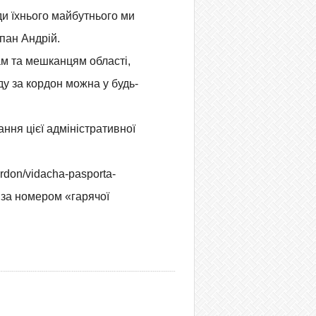
ди їхнього майбутнього ми
пан Андрій.
м та мешканцям області,
у за кордон можна у будь-
ння цієї адміністративної
ordon/vidacha-pasporta-
ж за номером «гарячої