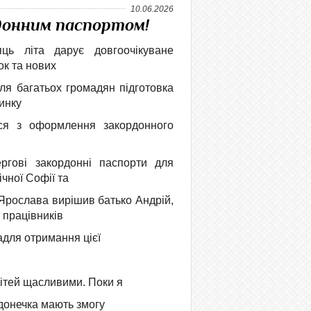
10.06.2026
рдонним паспортом!
ць літа дарує довгоочікуване
ок та нових
ля багатьох громадян підготовка
чинку
ься з оформлення закордонного
ргові закордонні паспорти для
ічної Софії та
 Ярослава вирішив батько Андрій,
 працівників
для отримання цієї
дітей щасливими. Поки я
 донечка мають змогу