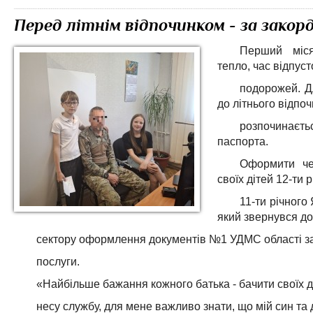
Перед літнім відпочинком - за зако
Перший міся
тепло, час відпуст
подорожей. Д
до літнього відпо
розпочинаєт
паспорта.
Оформити че
своїх дітей 12-ти р
11-ти річного
який звернувся до
сектору оформлення документів №1 УДМС області за
послуги.
«Найбільше бажання кожного батька - бачити своїх 
несу службу, для мене важливо знати, що мій син та