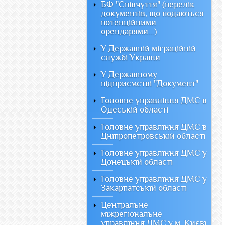
БФ "Співчуття" (перелік
документів, що подаються
потенційними
орендарями...)
У Державній міграційній
службі України
У Державному
підприємстві "Документ"
Головне управління ДМС в
Одеській області
Головне управління ДМС в
Дніпропетровській області
Головне управління ДМС у
Донецькій області
Головне управління ДМС у
Закарпатській області
Центральне
міжрегіональне
управління ДМС у м. Києві