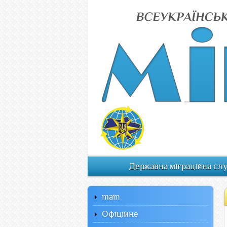
Державна міграційна сл
main
Офiцiйне