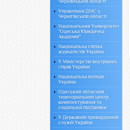
Чернівецькій області
Управління ДМС у
Чернігівській області
Національний Університет
"Одеська Юридична
Академія"
Національна спілка
журналістів України
У Міністерстві внутрішніх
справ України
Національна поліція
України
Одеський обласний
територіальний центр
комплектування та
соціальної підтримки
У Державній прикордонній
службі України