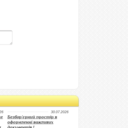
26
30.07.2026
не
Безбар’єрний простір в
оформленні важливих
я
документів !