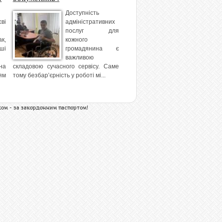
Доступність
ві
адміністративних
послуг для
к,
кожного
ші
громадянина є
важливою
на
складовою сучасного сервісу. Саме
ям
тому безбар’єрність у роботі мі...
ком - за закордонним паспортом!