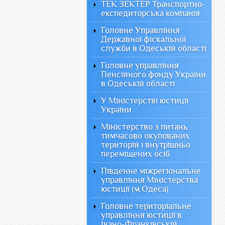
ТЕК ЗЕКТЕР Транспортно-
експедиторська компанія
Головне Управління
Державної фіскальної
служби в Одеській області
Головне управління
Пенсійного фонду України
в Одеській області
У Міністерстві юстиції
України
Міністерство з питань
тимчасово окупованих
територій і внутрішньо
переміщених осіб
Південне міжрегіональне
управління Міністерства
юстиції (м.Одеса)
Головне територіальне
управління юстиції в
Івано-Франківській