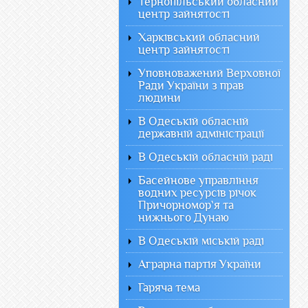
Тернопільський обласний
центр зайнятості
Харківський обласний
центр зайнятості
Уповноважений Верховної
Ради України з прав
людини
В Одеській обласній
державній адміністрації
В Одеській обласній раді
Басейнове управління
водних ресурсів річок
Причорномор`я та
нижнього Дунаю
В Одеській міській раді
Аграрна партія України
Гаряча тема