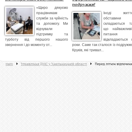
подружжя!
«Щиро дякуємо
працівникам
Іноді життє
служби за чуйність
обставини
та допомогу. Ми
складаються та
відчували
що найважливі
підтримку та
питання
турботу від першого нашого
відкладаються 
звернення і до моменту от...
роки. Саме так сталося із подружж
Круків, які тривал...
main
Управління ДМС у Хмельницькій області
Перед літнім відпочин