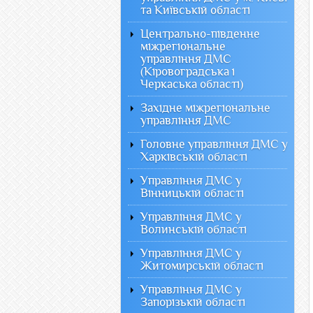
та Київській області
Центрально-південне
міжрегіональне
управління ДМС
(Кіровоградська і
Черкаська області)
Західне міжрегіональне
управління ДМС
Головне управління ДМС у
Харківській області
Управління ДМС у
Вінницькій області
Управління ДМС у
Волинській області
Управління ДМС у
Житомирській області
Управління ДМС у
Запорізькій області