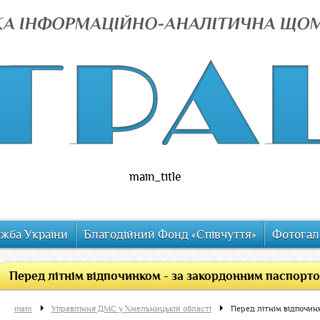
main_title
ужба України
Благодійний Фонд «Співчуття»
Фотогал
Перед літнім відпочинком - за закордонним паспорто
main
Управління ДМС у Хмельницькій області
Перед літнім відпочин