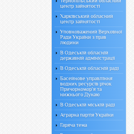
Тернопільський обласний
центр зайнятості
Харківський обласний
центр зайнятості
Уповноважений Верховної
Ради України з прав
людини
В Одеській обласній
державній адміністрації
В Одеській обласній раді
Басейнове управління
водних ресурсів річок
Причорномор`я та
нижнього Дунаю
В Одеській міській раді
Аграрна партія України
Гаряча тема