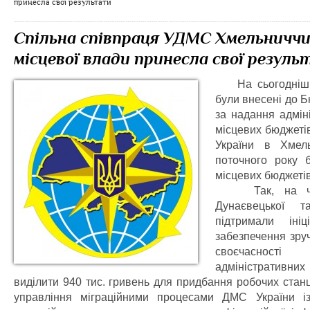
принесла свої результати
Спільна співпраця УДМС Хмельниччи
місцевої влади принесла свої резул
На сьогоднішн
були внесені до Б
за надання адмін
місцевих бюджеті
України в Хмель
поточного року 
місцевих бюджетів
Так, на черг
Дунаєвецької т
підтримали ініц
забезпечення зруч
своєчаснос
адміністративни
виділити 940 тис. гривень для придбання робочих станц
управління міграційними процесами ДМС України із