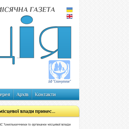
ерея
Архів
Контакти
ісцевої влади принес...
МС Хмельниччини із органами місцевої влади