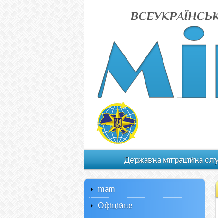
Державна міграційна сл
main
Офiцiйне