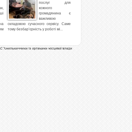
послуг для
к,
кожного
ші
громадянина є
важливою
на
складовою сучасного сервісу. Саме
ям
тому безбар’єрність у роботі мі...
С Хмельниччини із органами місцевої влади