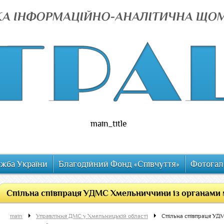
main_title
ужба України
Благодійний Фонд «Співчуття»
Фотогал
Спільна співпраця УДМС Хмельниччини із органами м
main
Управління ДМС у Хмельницькій області
Спільна співпраця УД