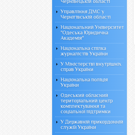
Чернівецькій області
Управління ДМС у
Чернігівській області
Національний Університет
"Одеська Юридична
Академія"
Національна спілка
журналістів України
У Міністерстві внутрішніх
справ України
Національна поліція
України
Одеський обласний
територіальний центр
комплектування та
соціальної підтримки
У Державній прикордонній
службі України