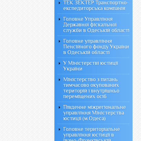
ТЕК ЗЕКТЕР Транспортно-
експедиторська компанія
Головне Управління
Державної фіскальної
служби в Одеській області
Головне управління
Пенсійного фонду України
в Одеській області
У Міністерстві юстиції
України
Міністерство з питань
тимчасово окупованих
територій і внутрішньо
переміщених осіб
Південне міжрегіональне
управління Міністерства
юстиції (м.Одеса)
Головне територіальне
управління юстиції в
Івано-Франківській