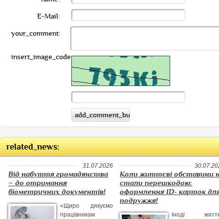
E-Mail:
your_comment:
insert_image_code:
related_news:
31.07.2026
30.07.20
Від набуття громадянства
Коли життєві обставини 
– до отримання
стали перешкодою:
біометричних документів!
оформлення ID- карток дл
подружжя!
«Щиро дякуємо
працівникам
Іноді життє