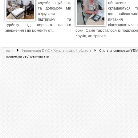
служби за чуйність
обставини
та допомогу. Ми
складаються та
відчували
що найважливі
підтримку та
питання
турботу від першого нашого
відкладаються 
звернення і до моменту от...
роки. Саме так сталося із подружж
Круків, які тривал...
main
Управління ДМС у Хмельницькій області
Спільна співпраця УДМ
принесла свої результати