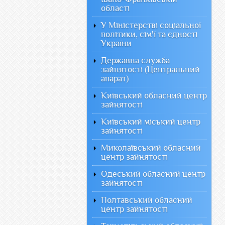
області
У Міністерстві соціальної
політики, сім'ї та єдності
України
Державна служба
зайнятості (Центральний
апарат)
Київський обласний центр
зайнятості
Київський міський центр
зайнятості
Миколаївський обласний
центр зайнятості
Одеський обласний центр
зайнятості
Полтавський обласний
центр зайнятості