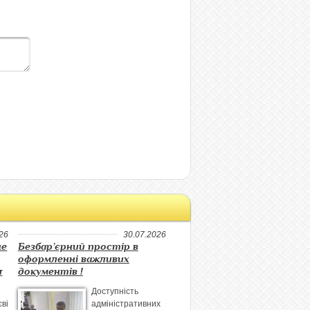
26
30.07.2026
не
Безбар’єрний простір в
оформленні важливих
я
документів !
Доступність
ві
адміністративних