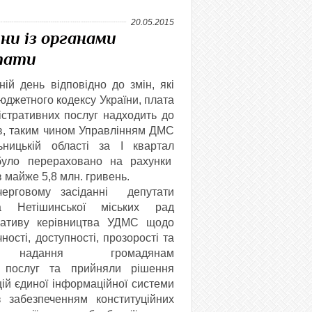
20.05.2015
ни із органами
ьтати
ій день відповідно до змін, які
юджетного кодексу України, плата
істративних послуг надходить до
в, таким чином Управлінням ДМС
ницькій області за I квартал
було перераховано на рахунки
 майже 5,8 млн. гривень.
овому засіданні депутати
а Нетішинської міських рад
іативу керівництва УДМС щодо
ності, доступності, прозорості та
ті надання громадянам
х послуг та прийняли рішення
ій єдиної інформаційної системи
 забезпеченням конституційних