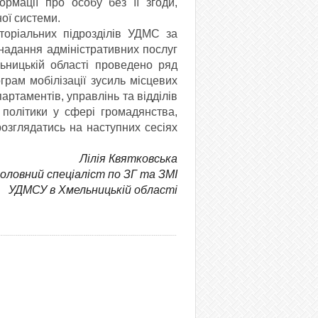
рмації про особу без її згоди,
ної системи.
ріальних підрозділів УДМС за
надання адміністративних послуг
ьницькій області проведено ряд
грам мобілізації зусиль місцевих
артаментів, управлінь та відділів
 політики у сфері громадянства,
 розглядатись на наступних сесіях
Лілія Квятковська
головний спеціаліст по ЗГ та ЗМІ
УДМСУ в Хмельницькій області