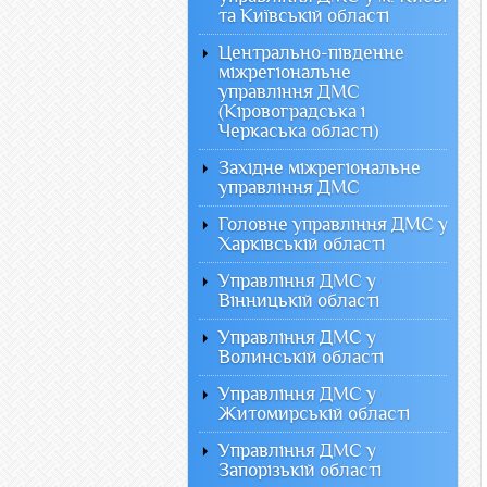
та Київській області
Центрально-південне
міжрегіональне
управління ДМС
(Кіровоградська і
Черкаська області)
Західне міжрегіональне
управління ДМС
Головне управління ДМС у
Харківській області
Управління ДМС у
Вінницькій області
Управління ДМС у
Волинській області
Управління ДМС у
Житомирській області
Управління ДМС у
Запорізькій області