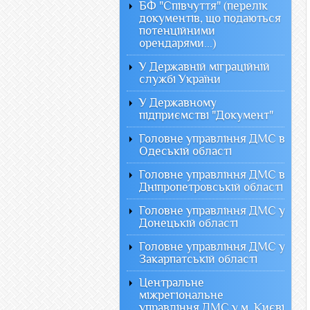
БФ "Співчуття" (перелік
документів, що подаються
потенційними
орендарями...)
У Державній міграційній
службі України
У Державному
підприємстві "Документ"
Головне управління ДМС в
Одеській області
Головне управління ДМС в
Дніпропетровській області
Головне управління ДМС у
Донецькій області
Головне управління ДМС у
Закарпатській області
Центральне
міжрегіональне
управління ДМС у м. Києві