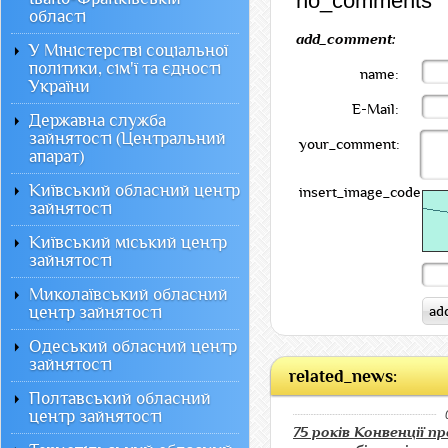
no_comments
області
add_comment:
У Міністерстві соціальної
політики, сім'ї та єдності
name:
України
E-Mail:
Державна служба
зайнятості (Центральний
your_comment:
апарат)
Київський обласний центр
insert_image_code:
зайнятості
Київський міський центр
зайнятості
Миколаївський обласний
центр зайнятості
Одеський обласний центр
зайнятості
related_news:
Полтавський обласний
центр зайнятості
75 років Конвенції пр