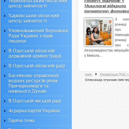
Тернопільський обласний
статус біженців: у
центр зайнятості
Миколаєві відкрили
тематичну фотови
Харківський обласний
З наг
центр зайнятості
річниці
про 
Уповноважений Верховної
біженці
Ради України з прав
річниці
людини
про ск
В Одеській обласній
безгромадянства міграці
державній адміністрації
у Микола...
В Одеській обласній раді
main
Управління ДМС у 
Басейнове управління
водних ресурсів річок
Олександр отримав свій пе
Причорномор`я та
нижнього Дунаю
В Одеській міській раді
Аграрна партія України
Гаряча тема