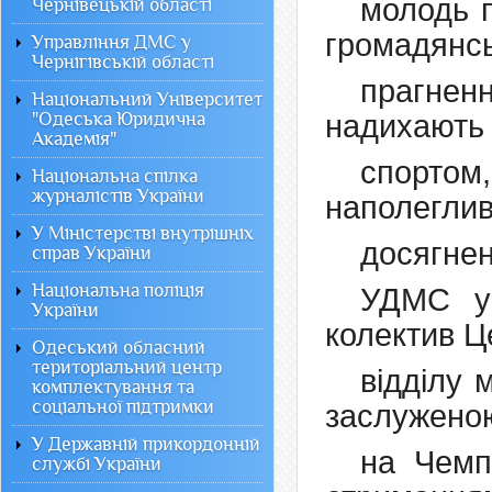
молодь п
Чернівецькій області
громадянсь
Управління ДМС у
Чернігівській області
прагнен
Національний Університет
"Одеська Юридична
надихають 
Академія"
спортом
Національна спілка
журналістів України
наполеглив
У Міністерстві внутрішніх
досягнен
справ України
Національна поліція
УДМС у 
України
колектив Ц
Одеський обласний
територіальний центр
відділу 
комплектування та
соціальної підтримки
заслужено
У Державній прикордонній
на Чемп
службі України