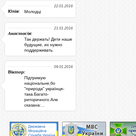
22.01.2016
Юлія:
Молодці
21.01.2016
Анастасія:
Так держать! Дети наше
будущие, их нужно
поддерживать.
09.01.2016
Віктор:
Підтримую
національне,бо
"природа" українця-
така.Багато-
риторичного.Але
сказана:...