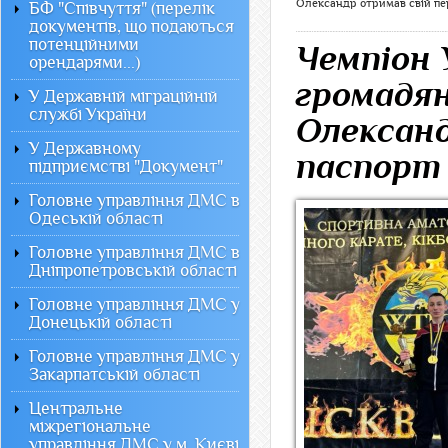
Олександр отримав свій п
БФ "Співчуття" (перелік
документів, що подаються
потенційними
Чемпіон 
орендарями...)
громадян
У Державній міграційній
службі України
Олександ
У Державному
паспорт
підприємстві "Документ"
Головне управління ДМС в
Одеській області
Головне управління ДМС в
Дніпропетровській області
Головне управління ДМС у
Донецькій області
Головне управління ДМС у
Закарпатській області
Центральне
міжрегіональне
управління ДМС у м. Києві