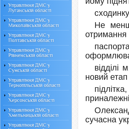
йому підня
Управління ДМС у
Луганській області
сходинку
Управління ДМС у
Не менш
Миколаївській області
отримання
Управління ДМС у
Полтавській області
паспорт
Управління ДМС у
оформлюва
Рівненській області
Управління ДМС у
відділі 
Сумській області
новий етап 
Управління ДМС у
Тернопільській області
підліт
Управління ДМС у
приналежні
Херсонській області
Олексан
Управління ДМС у
Хмельницькій області
сучасна ук
Управління ДМС у