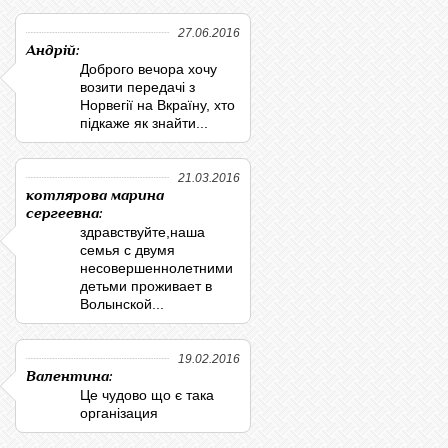
27.06.2016
Андрій:
Доброго вечора хочу
возити передачі з
Норвегії на Вкраїну, хто
підкаже як знайти...
21.03.2016
котлярова марина
сергеевна:
здравствуйте,наша
семья с двумя
несовершеннолетними
детьми проживает в
Волынской...
19.02.2016
Валентина:
Це чудово що є така
організация