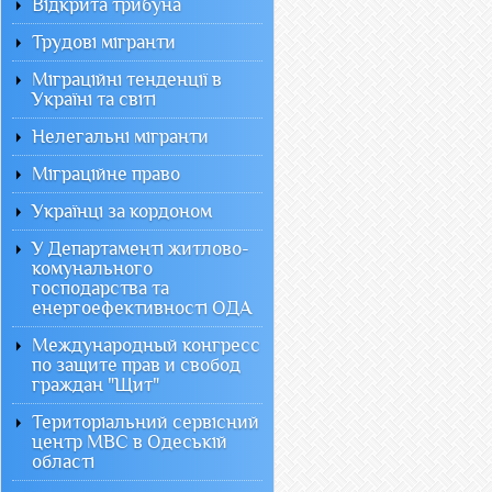
Відкрита трибуна
Трудові мігранти
Міграційні тенденції в
Україні та світі
Нелегальні мігранти
Міграційне право
Українці за кордоном
У Департаменті житлово-
комунального
господарства та
енергоефективності ОДА
Международный конгресс
по защите прав и свобод
граждан "Щит"
Територіальний сервісний
центр МВС в Одеській
області