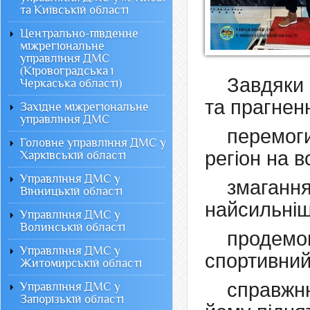
та Київській області
Центрально-південне
міжрегіональне
управління ДМС
(Кіровоградська і
Завдяки
Черкаська області)
та прагнен
Західне міжрегіональне
управління ДМС
перемог
Головне управління ДМС у
регіон на 
Харківській області
Управління ДМС у
змага
Вінницькій області
найсильніш
Управління ДМС у
Волинській області
продемо
Управління ДМС у
спортивний
Житомирській області
справжн
Управління ДМС у
Запорізькій області