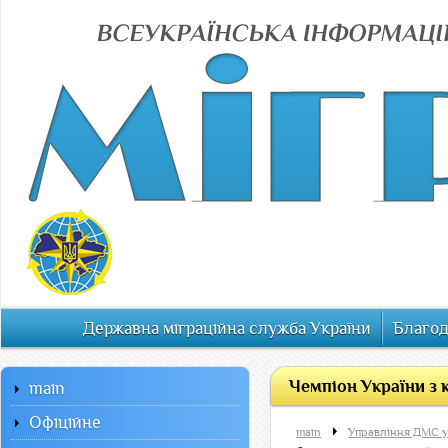
Державна міграційна служба України
Благод
Чемпіон України з 
main
Офiцiйне
main
Управління ДМС у