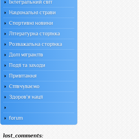
Інтегральний світ
Національні страви
Спортивні новини
Літературна сторінка
Розважальна сторінка
Долі мігрантів
Події та заходи
Привітання
Співчуваємо
Здоров'я нації
forum
last_comments: