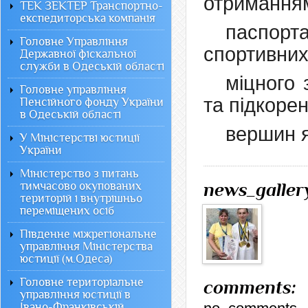
отримання
ТЕК ЗЕКТЕР Транспортно-
експедиторська компанія
паспорт
Головне Управління
спортивних
Державної фіскальної
служби в Одеській області
міцного 
Головне управління
та підкоре
Пенсійного фонду України
в Одеській області
вершин як
У Міністерстві юстиції
України
Міністерство з питань
тимчасово окупованих
news_galler
територій і внутрішньо
переміщених осіб
Південне міжрегіональне
управління Міністерства
юстиції (м.Одеса)
Головне територіальне
comments:
управління юстиції в
Івано-Франківській