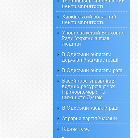
Тернопільський обласний
центр зайнятості
Харківський обласний
центр зайнятості
Уповноважений Верховної
Ради України з прав
людини
В Одеській обласній
державній адміністрації
В Одеській обласній раді
Басейнове управління
водних ресурсів річок
Причорномор`я та
нижнього Дунаю
В Одеській міській раді
Аграрна партія України
Гаряча тема