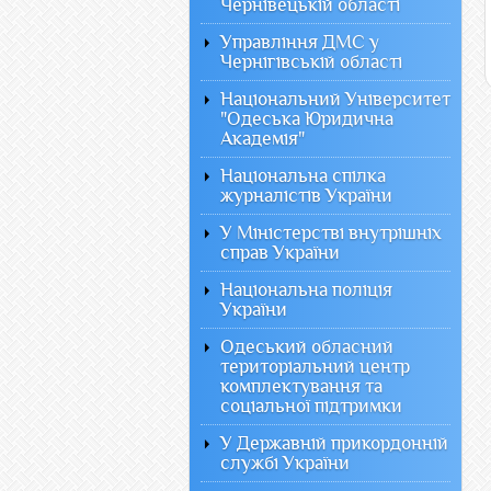
Чернівецькій області
Управління ДМС у
Чернігівській області
Національний Університет
"Одеська Юридична
Академія"
Національна спілка
журналістів України
У Міністерстві внутрішніх
справ України
Національна поліція
України
Одеський обласний
територіальний центр
комплектування та
соціальної підтримки
У Державній прикордонній
службі України