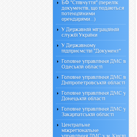
БФ "Співчуття" (перелік
документів, що подаються
потенційними
орендарями...)
У Державній міграційній
службі України
У Державному
підприємстві "Документ"
Головне управління ДМС в
Одеській області
Головне управління ДМС в
Дніпропетровській області
Головне управління ДМС у
Донецькій області
Головне управління ДМС у
Закарпатській області
Центральне
міжрегіональне
управління ДМС у м. Києві