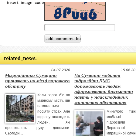
insert_image_code:
related_news:
04.07.2026
15.06.20
Міграційники Сумщини
На Сумщині мобільні
працюють на місці ворожого
підрозділи ДМС
обстрілу
допомагають людям
оформлювати документи
️Коли ворог б’є по
навіть у найскладніших
мирному місту, він
життєвих обставинах
намагається
посіяти страх. Але
Минулого тиж
щоразу знаходить
мобільні
людей, які
підрозділи
простягають руку допомоги.
Державної
Сьогодні...
міграційної служ