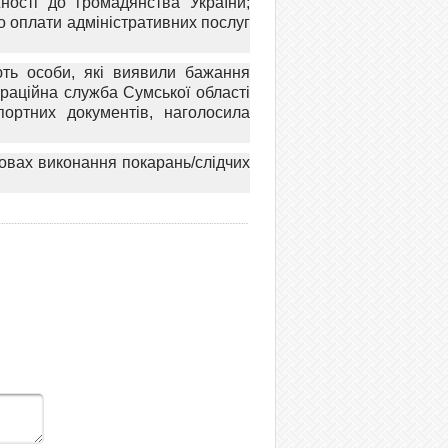
жності до громадянства України;
до оплати адміністративних послуг
ють особи, які виявили бажання
граційна служба Сумської області
ортних документів, наголосила
новах виконання покарань/слідчих