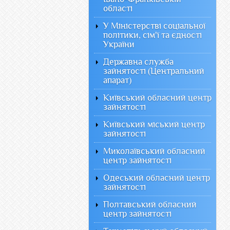
області
У Міністерстві соціальної
політики, сім'ї та єдності
України
Державна служба
зайнятості (Центральний
апарат)
Київський обласний центр
зайнятості
Київський міський центр
зайнятості
Миколаївський обласний
центр зайнятості
Одеський обласний центр
зайнятості
Полтавський обласний
центр зайнятості