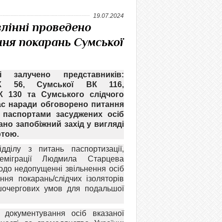
19.07.2024
влінні проведено
ння покарань Сумської
і залучено представників:
К 56, Сумської ВК 116,
К 130 та Сумського слідчого
час наради обговорено питання
 паспортами засуджених осіб
ано запобіжний захід у вигляді
ртою.
дділу з питань паспортизації,
еміграції Людмила Старцева
одо недопущенні звільнення осіб
ння покарань/слідчих ізоляторів
шочергових умов для подальшої
документування осіб вказаної