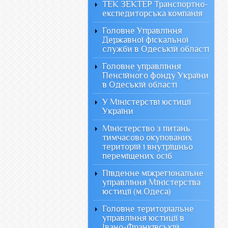
ТЕК ЗЕКТЕР Транспортно-
експедиторська компанія
Головне Управління
Державної фіскальної
служби в Одеській області
Головне управління
Пенсійного фонду України
в Одеській області
У Міністерстві юстиції
України
Міністерство з питань
тимчасово окупованих
територій і внутрішньо
переміщених осіб
Південне міжрегіональне
управління Міністерства
юстиції (м.Одеса)
Головне територіальне
управління юстиції в
Івано-Франківській