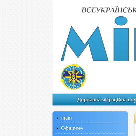
Державна міграційна сл
main
Офiцiйне