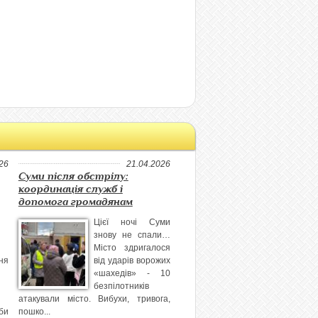
26
21.04.2026
Суми після обстрілу:
координація служб і
допомога громадянам
Цієї ночі Суми
знову не спали…
Місто здригалося
ня
від ударів ворожих
«шахедів» - 10
безпілотників
атакували місто. Вибухи, тривога,
би
пошко...