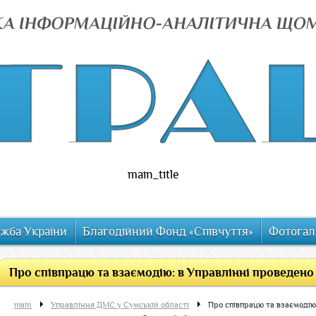
main_title
ужба України
Благодійний Фонд «Співчуття»
Фотогал
Про співпрацю та взаємодію: в Управлінні проведено с
main
Управління ДМС у Сумській області
Про співпрацю та взаємодію