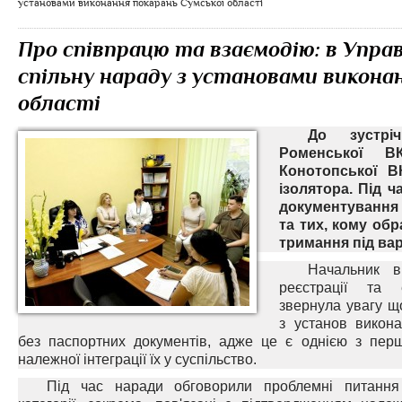
установами виконання покарань Сумської області
Про співпрацю та взаємодію: в Упра
спільну нараду з установами викона
області
До зустріч
Роменської В
Конотопської В
ізолятора. Під 
документування
та тих, кому обр
тримання під ва
Начальник ві
реєстрації та 
звернула увагу щ
з установ викона
без паспортних документів, адже це є однією з пер
належної інтеграції їх у суспільство.
Під час наради обговорили проблемні питання 