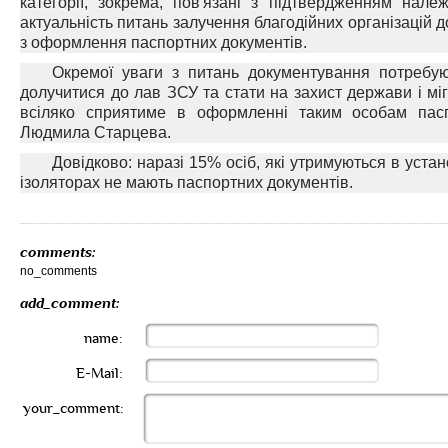
категорії, зокрема, пов'язані з підтвердженням нале
актуальність питань залучення благодійних організацій 
з оформлення паспортних документів.
Окремої уваги з питань документування потребу
долучитися до лав ЗСУ та стати на захист держави і мі
всіляко сприятиме в оформленні таким особам пасп
Людмила Старцева.
Довідково: наразі 15% осіб, які утримуються в уста
ізоляторах не мають паспортних документів.
comments:
no_comments
add_comment:
name:
E-Mail:
your_comment: