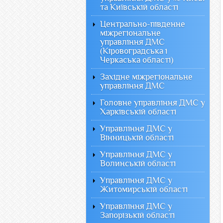
та Київській області
Центрально-південне
міжрегіональне
управління ДМС
(Кіровоградська і
Черкаська області)
Західне міжрегіональне
управління ДМС
Головне управління ДМС у
Харківській області
Управління ДМС у
Вінницькій області
Управління ДМС у
Волинській області
Управління ДМС у
Житомирській області
Управління ДМС у
Запорізькій області