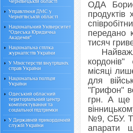
Чернівецькій області
ОДА Бори
Управління ДМС у
продуктів 
Чернігівській області
співробітн
Національний Університет
передано 
"Одеська Юридична
Академія"
тисяч грив
Національна спілка
Найважлив
журналістів України
кордонів"
У Міністерстві внутрішніх
справ України
місяці лиш
Національна поліція
для військ
України
"Грифон" в
Одеський обласний
грн. А ще
територіальний центр
комплектування та
вінницьком
соціальної підтримки
№9, СБУ. Т
У Державній прикордонній
службі України
апарати ш