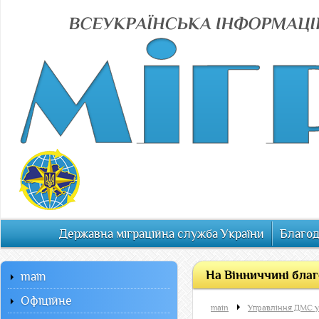
Державна міграційна служба України
Благод
На Вінниччині бла
main
Офiцiйне
main
Управління ДМС у