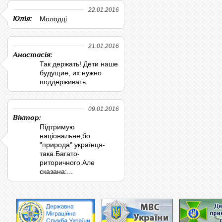
22.01.2016
Юлія:
Молодці
21.01.2016
Анастасія:
Так держать! Дети наше
будущие, их нужно
поддерживать.
09.01.2016
Віктор:
Підтримую
національне,бо
"природа" українця-
така.Багато-
риторичного.Але
сказана:...