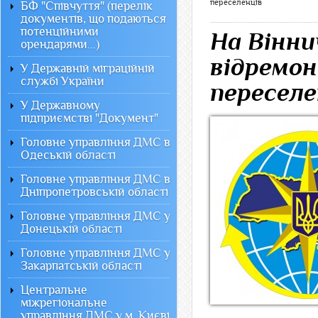
переселенців
БФ "Співчуття" (перелік
документів, що подаються
потенційними
На Вінни
орендарями...)
відремо
У Державній міграційній
службі України
переселе
У Державному
підприємстві "Документ"
Головне управління ДМС в
Одеській області
Головне управління ДМС в
Дніпропетровській області
Головне управління ДМС у
Донецькій області
Головне управління ДМС у
Закарпатській області
Центральне
міжрегіональне
управління ДМС у м. Києві