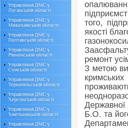
опалювання
Управління ДМС у
Луганській області
підприємс
Управління ДМС у
того, підп
Миколаївській області
якості бла
Управління ДМС у
газонок
Полтавській області
Заасфальт
Управління ДМС у
Рівненській області
ремонт усім
Управління ДМС у
З метою ви
Сумській області
кримськи
Управління ДМС у
Тернопільській області
проживаю
неодноразо
Управління ДМС у
Херсонській області
Державної 
Управління ДМС у
Б.О. та йо
Хмельницькій області
Департаме
Управління ДМС у