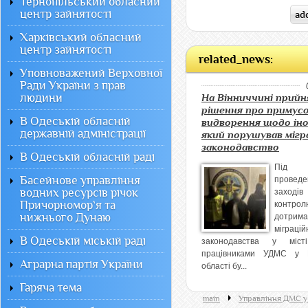
Тернопільський обласний
центр зайнятості
Харківський обласний
центр зайнятості
related_news:
Уповноважений Верховної
Ради України з прав
людини
На Вінниччині прийн
рішення про примус
В Одеській обласній
видворення щодо іно
державній адміністрації
який порушував мігр
законодавство
В Одеській обласній раді
Під
Басейнове управління
проведе
водних ресурсів річок
захо
Причорномор`я та
конт
нижнього Дунаю
дотрим
міграцій
В Одеській міській раді
законодавства у міст
працівниками УДМС у В
Аграрна партія України
області бу...
Гаряча тема
main
Управління ДМС у 