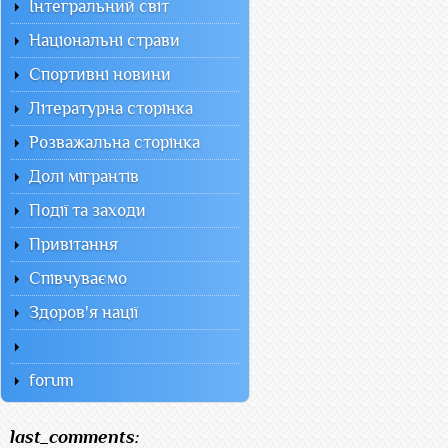
Інтегральний світ
Національні страви
Спортивні новини
Літературна сторінка
Розважальна сторінка
Долі мігрантів
Події та заходи
Привітання
Співчуваємо
Здоров'я нації
forum
last_comments: