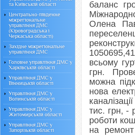
баланс гр
та Київській області
Міжнародно
Центрально-південне
міжрегіональне
Олена Пав
управління ДМС
(Кіровоградська і
пересел
Черкаська області)
реконструк
Західне міжрегіональне
1050695,41
управління ДМС
всьому гур
Головне управління ДМС у
Харківській області
грн. Про
Управління ДМС у
можна під
Вінницькій області
нова елект
Управління ДМС у
Волинській області
каналізаці
тис. грн, 
Управління ДМС у
Житомирській області
роботи кош
Управління ДМС у
на ремонт
Запорізькій області