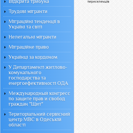
Відкрита трибуна
переселенців
Трудові мігранти
Міграційні тенденції в
Україні та світі
Нелегальні мігранти
Міграційне право
Українці за кордоном
У Департаменті житлово-
комунального
господарства та
енергоефективності ОДА
Международный конгресс
по защите прав и свобод
граждан "Щит"
Територіальний сервісний
центр МВС в Одеській
області