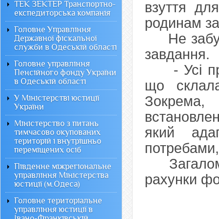
ТЕК ЗЕКТЕР Транспортно-
взуття дл
експедиторська компанія
родинам за
Головне Управління
Не забуваю
Державної фіскальної
служби в Одеській області
завдання.
Головне управління
- Усі прое
Пенсійного фонду України
в Одеській області
що склала
У Міністерстві юстиції
Зокрема,
України
встановле
Міністерство з питань
який ада
тимчасово окупованих
територій і внутрішньо
потребами,
переміщених осіб
Загалом за
Південне міжрегіональне
управління Міністерства
рахунки фо
юстиції (м.Одеса)
Головне територіальне
управління юстиції в
Івано-Франківській