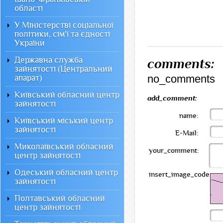
області
У Міністерстві соціальної
політики, сім'ї та єдності
України
Державна служба
comments:
зайнятості (Центральний
no_comments
апарат)
Київський обласний центр
add_comment:
зайнятості
name:
Київський міський центр
зайнятості
E-Mail:
Миколаївський обласний
your_comment:
центр зайнятості
Одеський обласний центр
insert_image_code:
зайнятості
Полтавський обласний
центр зайнятості