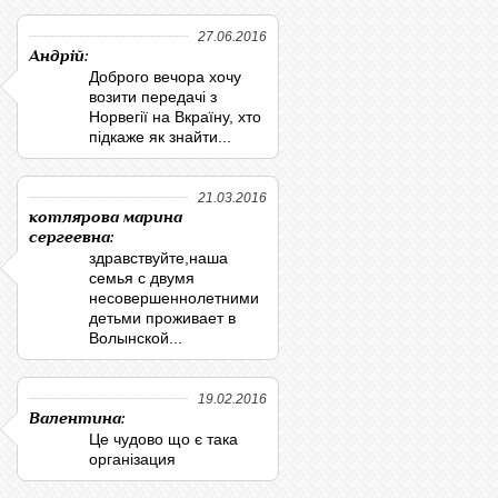
27.06.2016
Андрій:
Доброго вечора хочу
возити передачі з
Норвегії на Вкраїну, хто
підкаже як знайти...
21.03.2016
котлярова марина
сергеевна:
здравствуйте,наша
семья с двумя
несовершеннолетними
детьми проживает в
Волынской...
19.02.2016
Валентина:
Це чудово що є така
організация