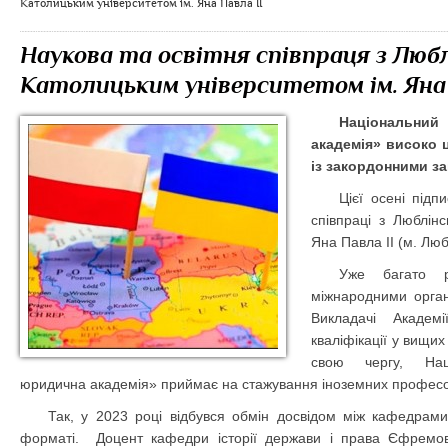
Католицьким університетом ім. Яна Павла II
Наукова та освітня співпраця з Люб
Католицьким університетом ім. Яна 
Національний
академія» високо ц
із закордонними за
Цієї осені підп
співпраці з Люблін
Яна Павла II (м. Люб
Уже багато 
міжнародними орган
Викладачі Академ
кваліфікації у вищи
свою чергу, Нац
юридична академія» приймає на стажування іноземних професо
Так, у 2023 році відбувся обмін досвідом між кафедрами
форматі. Доцент кафедри історії держави і права Єфремо