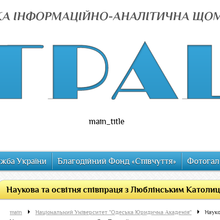
main_title
ужба України
Благодійний Фонд «Співчуття»
Фотогал
Наукова та освітня співпраця з Люблінським Католиць
main
Національний Університет "Одеська Юридична Академія"
Науко