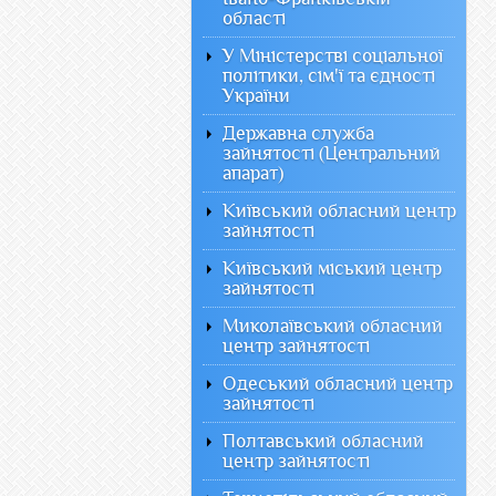
області
У Міністерстві соціальної
політики, сім'ї та єдності
України
Державна служба
зайнятості (Центральний
апарат)
Київський обласний центр
зайнятості
Київський міський центр
зайнятості
Миколаївський обласний
центр зайнятості
Одеський обласний центр
зайнятості
Полтавський обласний
центр зайнятості