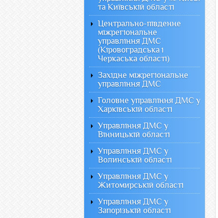
та Київській області
Центрально-південне
міжрегіональне
управління ДМС
(Кіровоградська і
Черкаська області)
Західне міжрегіональне
управління ДМС
Головне управління ДМС у
Харківській області
Управління ДМС у
Вінницькій області
Управління ДМС у
Волинській області
Управління ДМС у
Житомирській області
Управління ДМС у
Запорізькій області