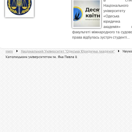
В стіна
Національного
університету
«Одеська
юридична
академія» 
факультеті міжнародного та судово
права відбулась зустріч студенті...
main
Національний Університет "Одеська Юридична Академія"
Науко
Католицьким університетом ім. Яна Павла II