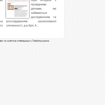
х
серії інтерв'ю з
провідними
діячами, які
займаються
дослідженням та
на
розслідуванням організованої
го
злочинності, д-р Кріс А...
ва та освітня співпраця з Люблінським