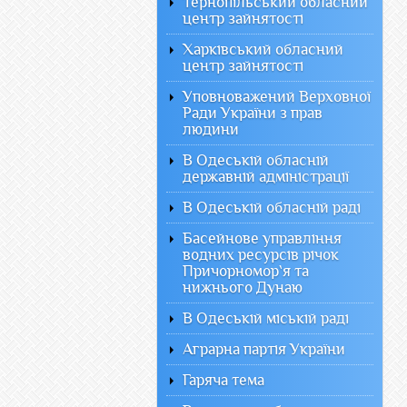
Тернопільський обласний
центр зайнятості
Харківський обласний
центр зайнятості
Уповноважений Верховної
Ради України з прав
людини
В Одеській обласній
державній адміністрації
В Одеській обласній раді
Басейнове управління
водних ресурсів річок
Причорномор`я та
нижнього Дунаю
В Одеській міській раді
Аграрна партія України
Гаряча тема