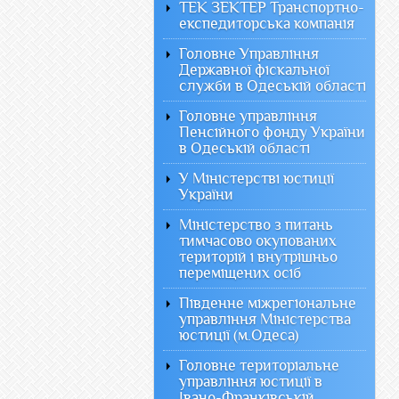
ТЕК ЗЕКТЕР Транспортно-
експедиторська компанія
Головне Управління
Державної фіскальної
служби в Одеській області
Головне управління
Пенсійного фонду України
в Одеській області
У Міністерстві юстиції
України
Міністерство з питань
тимчасово окупованих
територій і внутрішньо
переміщених осіб
Південне міжрегіональне
управління Міністерства
юстиції (м.Одеса)
Головне територіальне
управління юстиції в
Івано-Франківській