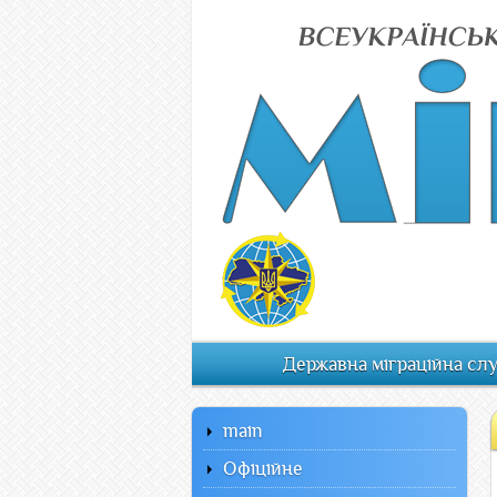
Державна міграційна сл
main
Офiцiйне