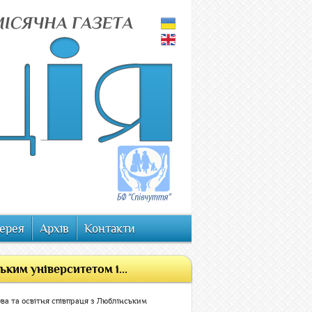
ерея
Архів
Контакти
ким університетом і...
ва та освітня співпраця з Люблінським