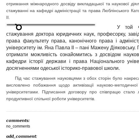
отримання міжнародного досвіду викладацької та наукової дія
стажуванні на кафедрі адміністрації та права Люблінського Кат
II.
У той 
стажування доктора юридичних наук, професорку, завід
права факультету права, канонічного права і адмініст
університету ім. Яна Павла II – пані Мажену Діяковську
отримати можливість ознайомитись з досвідом науково
кафедри історії держави і права Національного унів
досягненнями одеської історико-правової школи.
Під час стажування науковцями з обох сторін було накрес
висловлено побажання щодо активізації науково-методично
університетами. Підписання договору про співпрацю стало 
продуктивної спільної роботи університетів.
comments:
no_comments
add_comment: