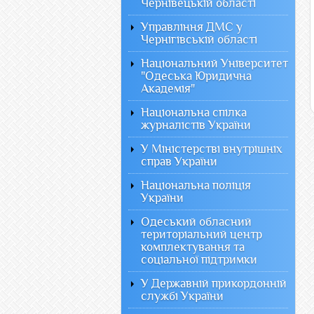
Чернівецькій області
Управління ДМС у
Чернігівській області
Національний Університет
"Одеська Юридична
Академія"
Національна спілка
журналістів України
У Міністерстві внутрішніх
справ України
Національна поліція
України
Одеський обласний
територіальний центр
комплектування та
соціальної підтримки
У Державній прикордонній
службі України