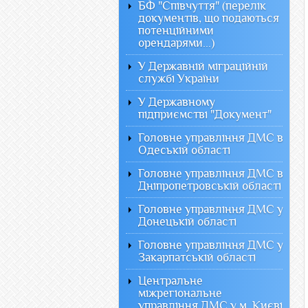
БФ "Співчуття" (перелік
документів, що подаються
потенційними
орендарями...)
У Державній міграційній
службі України
У Державному
підприємстві "Документ"
Головне управління ДМС в
Одеській області
Головне управління ДМС в
Дніпропетровській області
Головне управління ДМС у
Донецькій області
Головне управління ДМС у
Закарпатській області
Центральне
міжрегіональне
управління ДМС у м. Києві