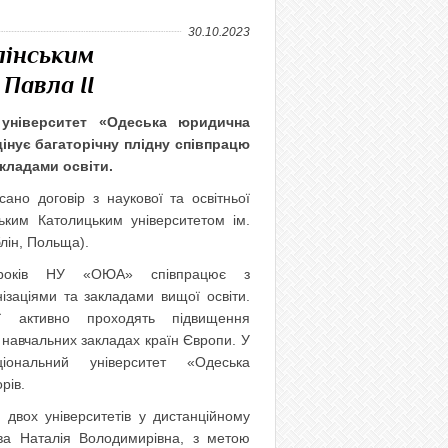
30.10.2023
лінським
Павла II
 університет «Одеська юридична
інує багаторічну плідну співпрацю
кладами освіти.
исано договір з наукової та освітньої
ським Католицьким університетом ім.
лін, Польща).
років НУ «ОЮА» співпрацює з
ізаціями та закладами вищої освіти.
ії активно проходять підвищення
х навчальних закладах країн Європи. У
іональний університет «Одеська
рів.
 двох університетів у дистанційному
ва Наталія Володимирівна, з метою