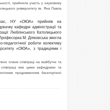
льності, прийняла участь у науковому
олицького університету ім. Яна Павла
час, НУ «ОЮА» прийняв на
увачку кафедри адміністрації та
рації Люблінського Католицького
. Професорка М. Діяковська змогла
-педагогічної роботи колективу
ерситету «ОЮА», з традиціями і
лено плани співпраці на майбутнє та
ї співпраці між цими кафедрами та
логічним продовженням багаторічної