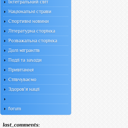
Інтегральний світ
Національні страви
Спортивні новини
Літературна сторінка
Розважальна сторінка
Долі мігрантів
Події та заходи
Привітання
Співчуваємо
Здоров'я нації
forum
last_comments: