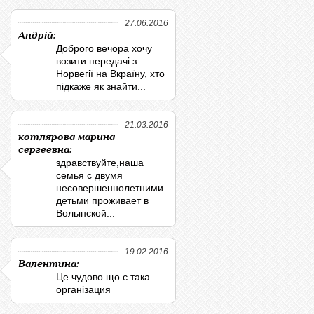
27.06.2016
Андрій:
Доброго вечора хочу
возити передачі з
Норвегії на Вкраїну, хто
підкаже як знайти...
21.03.2016
котлярова марина
сергеевна:
здравствуйте,наша
семья с двумя
несовершеннолетними
детьми проживает в
Волынской...
19.02.2016
Валентина:
Це чудово що є така
організация