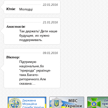
22.01.2016
Юлія:
Молодці
21.01.2016
Анастасія:
Так держать! Дети наше
будущие, их нужно
поддерживать.
09.01.2016
Віктор:
Підтримую
національне,бо
"природа" українця-
така.Багато-
риторичного.Але
сказана:...