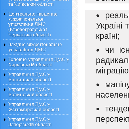
та Київській області
реаль
Центрально-південне
міжрегіональне
Україні 
управління ДМС
(Кіровоградська і
країні;
Черкаська області)
Західне міжрегіональне
чи іс
управління ДМС
радика
Головне управління ДМС у
Харківській області
міграцію
Управління ДМС у
Вінницькій області
маніп
Управління ДМС у
населен
Волинській області
Управління ДМС у
тенде
Житомирській області
перспек
Управління ДМС у
Запорізькій області