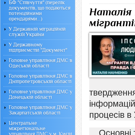
БФ "Співчуття" (перелік
документів, що подаються
Наталія 
потенційними
орендарями...)
мігранті
У Державній міграційній
службі України
У Державному
підприємстві "Документ"
Головне управління ДМС в
Одеській області
Головне управління ДМС в
Дніпропетровській області
тверджен
Головне управління ДМС у
Донецькій області
інформаці
Головне управління ДМС у
Закарпатській області
процесів в 
Центральне
міжрегіональне
Основні 
управління ДМС у м. Києві