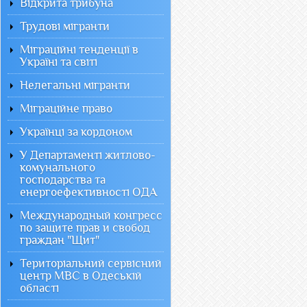
Відкрита трибуна
Трудові мігранти
Міграційні тенденції в
Україні та світі
Нелегальні мігранти
Міграційне право
Українці за кордоном
У Департаменті житлово-
комунального
господарства та
енергоефективності ОДА
Международный конгресс
по защите прав и свобод
граждан "Щит"
Територіальний сервісний
центр МВС в Одеській
області