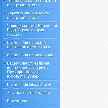
Тернопільський обласний
центр зайнятості
Харківський обласний
центр зайнятості
Уповноважений Верховної
Ради України з прав
людини
В Одеській обласній
державній адміністрації
В Одеській обласній раді
Басейнове управління
водних ресурсів річок
Причорномор`я та
нижнього Дунаю
В Одеській міській раді
Аграрна партія України
Гаряча тема