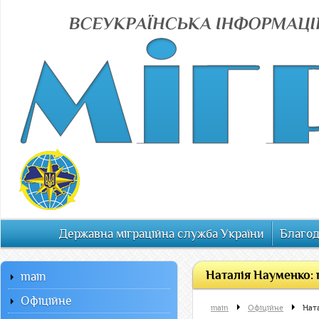
Державна міграційна служба України
Благод
Наталія Науменко: п
main
Офiцiйне
main
Офiцiйне
Ната