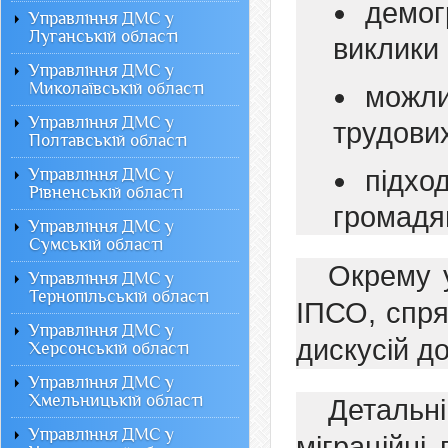
демог
Управління ДМС у
Луганській області
виклики 
Управління ДМС у
Миколаївській області
можл
Управління ДМС у
трудових
Полтавській області
Управління ДМС у
підх
Рівненській області
громадя
Управління ДМС у
Сумській області
Окрему у
Управління ДМС у
Тернопільській області
ІПСО, спря
Управління ДМС у
дискусій до
Херсонській області
Управління ДМС у
Хмельницькій області
Деталь
Управління ДМС у
міграційні