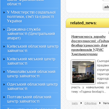
області
У Міністерстві соціальної
політики, сім'ї та єдності
України
related_news:
Державна служба
зайнятості (Центральний
Навчаємось заради
апарат)
доступності: «Годи
безбар’єрності» для
Київський обласний центр
працівників УДМС
зайнятості
Хмельниччини
Київський міський центр
Сьогодн
зайнятості
працівн
структ
Миколаївський обласний
територ
центр зайнятості
підрозд
облас
Одеський обласний центр
участь у навчальному се
зайнятості
тему: «Година безбар’є...
Полтавський обласний
центр зайнятості
main
Офiцiйне
Ната