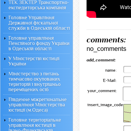
ТЕК ЗЕКТЕР Транспортно-
експедиторська компанія
Головне Управління
Державної фіскальної
служби в Одеській області
comments:
Головне управління
Пенсійного фонду України
no_comments
в Одеській області
У Міністерстві юстиції
add_comment:
України
name:
Міністерство з питань
тимчасово окупованих
E-Mail:
територій і внутрішньо
переміщених осіб
your_comment:
Південне міжрегіональне
управління Міністерства
insert_image_code:
юстиції (м.Одеса)
Головне територіальне
управління юстиції в
Івано-Франківській