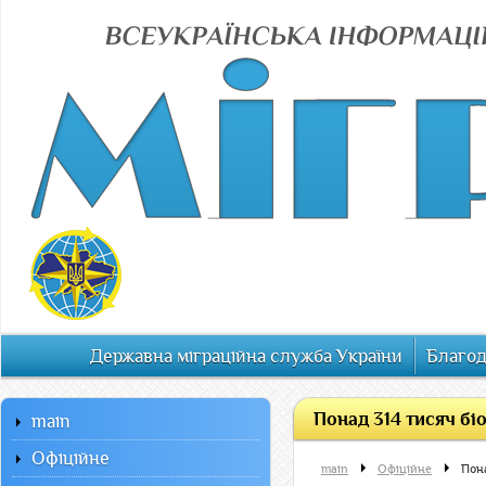
Державна міграційна служба України
Благод
Понад 314 тисяч бі
main
Офiцiйне
main
Офiцiйне
Пон