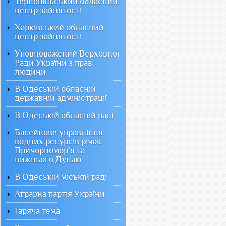
Тернопільський обласний
центр зайнятості
Харківський обласний
центр зайнятості
Уповноважений Верховної
Ради України з прав
людини
В Одеській обласній
державній адміністрації
В Одеській обласній раді
Басейнове управління
водних ресурсів річок
Причорномор`я та
нижнього Дунаю
В Одеській міській раді
Аграрна партія України
Гаряча тема