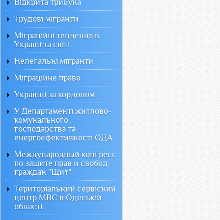
Відкрита трибуна
Трудові мігранти
Міграційні тенденції в
Україні та світі
Нелегальні мігранти
Міграційне право
Українці за кордоном
У Департаменті житлово-
комунального
господарства та
енергоефективності ОДА
Международный конгресс
по защите прав и свобод
граждан "Щит"
Територіальний сервісний
центр МВС в Одеській
області