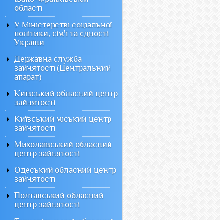
області
У Міністерстві соціальної
політики, сім'ї та єдності
України
Державна служба
зайнятості (Центральний
апарат)
Київський обласний центр
зайнятості
Київський міський центр
зайнятості
Миколаївський обласний
центр зайнятості
Одеський обласний центр
зайнятості
Полтавський обласний
центр зайнятості