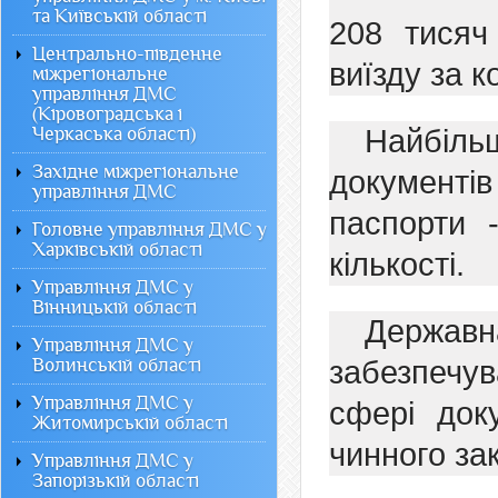
та Київській області
208 тисяч
Центрально-південне
виїзду за к
міжрегіональне
управління ДМС
(Кіровоградська і
Черкаська області)
Найбіл
Західне міжрегіональне
документі
управління ДМС
паспорти 
Головне управління ДМС у
Харківській області
кількості.
Управління ДМС у
Вінницькій області
Держав
Управління ДМС у
Волинській області
забезпечув
Управління ДМС у
сфері док
Житомирській області
чинного за
Управління ДМС у
Запорізькій області