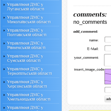
Управління ДМС у
Луганській області
comments:
Управління ДМС у
no_comments
Миколаївській області
Управління ДМС у
add_comment:
Полтавській області
name:
Управління ДМС у
Рівненській області
E-Mail:
Управління ДМС у
your_comment:
Сумській області
Управління ДМС у
insert_image_code:
Тернопільській області
Управління ДМС у
Херсонській області
Управління ДМС у
Хмельницькій області
Управління ДМС у