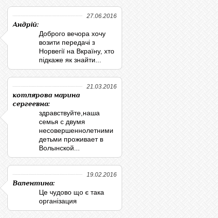
27.06.2016
Андрій:
Доброго вечора хочу
возити передачі з
Норвегії на Вкраїну, хто
підкаже як знайти...
21.03.2016
котлярова марина
сергеевна:
здравствуйте,наша
семья с двумя
несовершеннолетними
детьми проживает в
Волынской...
19.02.2016
Валентина:
Це чудово що є така
організация