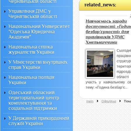
Чернівецькій області
related_news:
Управління ДМС у
Чернігівській області
Навчаємось заради
Національний Університет
доступності: «Годи
"Одеська Юридична
безбар’єрності» для
Академія"
працівників УДМС
Хмельниччини
Національна спілка
Сьогодн
журналістів України
працівн
структ
У Міністерстві внутрішніх
територ
справ України
підрозд
Національна поліція
облас
України
участь у навчальному се
тему: «Година безбар’є...
Одеський обласний
територіальний центр
main
Офiцiйне
Пона
комплектування та
соціальної підтримки
У Державній прикордонній
службі України