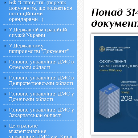
БФ "Співчуття" (перелік
документів, що подаються
Понад 31
потенційними
орендарями...)
документ
У Державній міграційній
службі України
У Державному
підприємстві "Документ"
Головне управління ДМС в
Одеській області
Головне управління ДМС в
Дніпропетровській області
Головне управління ДМС у
Донецькій області
Головне управління ДМС у
Закарпатській області
Центральне
міжрегіональне
управління ДМС у м. Києві