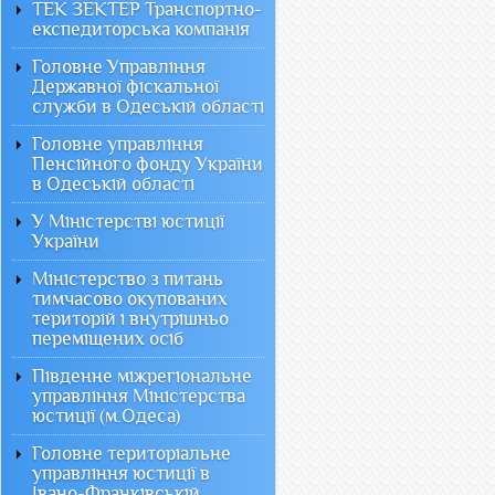
ТЕК ЗЕКТЕР Транспортно-
експедиторська компанія
Головне Управління
Державної фіскальної
служби в Одеській області
Головне управління
Пенсійного фонду України
в Одеській області
У Міністерстві юстиції
України
Міністерство з питань
тимчасово окупованих
територій і внутрішньо
переміщених осіб
Південне міжрегіональне
управління Міністерства
юстиції (м.Одеса)
Головне територіальне
управління юстиції в
Івано-Франківській