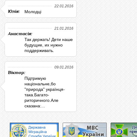
22.01.2016
Юлія:
Молодці
21.01.2016
Анастасія:
Так держать! Дети наше
будущие, их нужно
поддерживать.
09.01.2016
Віктор:
Підтримую
національне,бо
"природа" українця-
така.Багато-
риторичного.Але
сказана:...