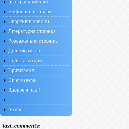
Інтегральний світ
Національні страви
Спортивні новини
Літературна сторінка
Розважальна сторінка
Долі мігрантів
Події та заходи
Привітання
Співчуваємо
Здоров'я нації
forum
last_comments: