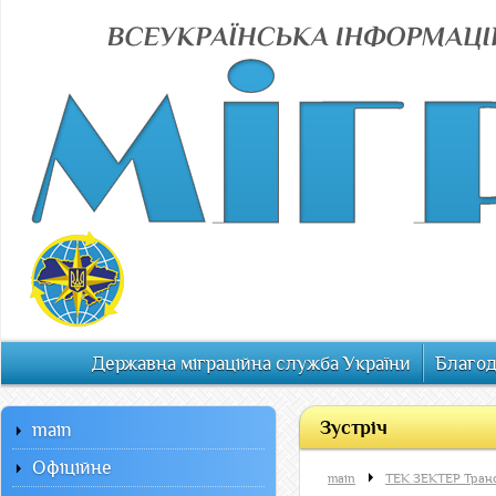
Державна міграційна служба України
Благод
Зустріч
main
Офiцiйне
main
ТЕК ЗЕКТЕР Транс