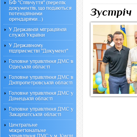
БФ "Співчуття" (перелік
документів, що подаються
Зустріч
потенційними
орендарями...)
У Державній міграційній
службі України
У Державному
підприємстві "Документ"
Головне управління ДМС в
Одеській області
Головне управління ДМС в
Дніпропетровській області
Головне управління ДМС у
Донецькій області
Головне управління ДМС у
Закарпатській області
Центральне
міжрегіональне
управління ДМС у м. Києві