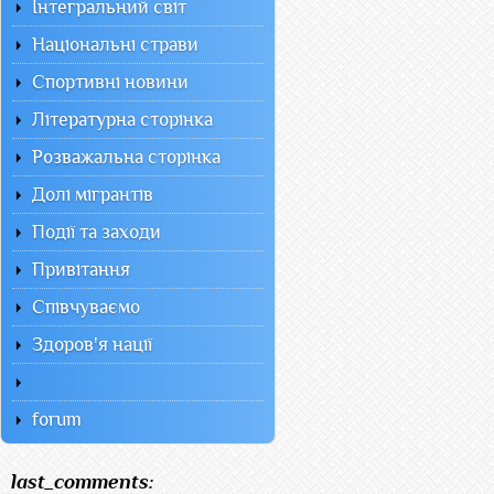
Інтегральний світ
Національні страви
Спортивні новини
Літературна сторінка
Розважальна сторінка
Долі мігрантів
Події та заходи
Привітання
Співчуваємо
Здоров'я нації
forum
last_comments: