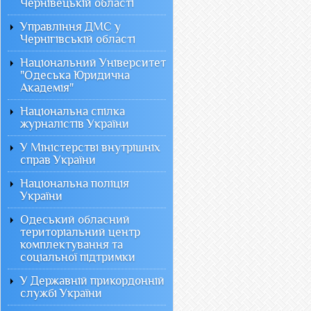
Чернівецькій області
Управління ДМС у
Чернігівській області
Національний Університет
"Одеська Юридична
Академія"
Національна спілка
журналістів України
У Міністерстві внутрішніх
справ України
Національна поліція
України
Одеський обласний
територіальний центр
комплектування та
соціальної підтримки
У Державній прикордонній
службі України