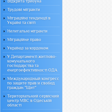
Відкрита трибуна
Трудові мігранти
Міграційні тенденції в
Україні та світі
Нелегальні мігранти
Міграційне право
Українці за кордоном
У Департаменті житлово-
комунального
господарства та
енергоефективності ОДА
Международный конгресс
по защите прав и свобод
граждан "Щит"
Територіальний сервісний
центр МВС в Одеській
області