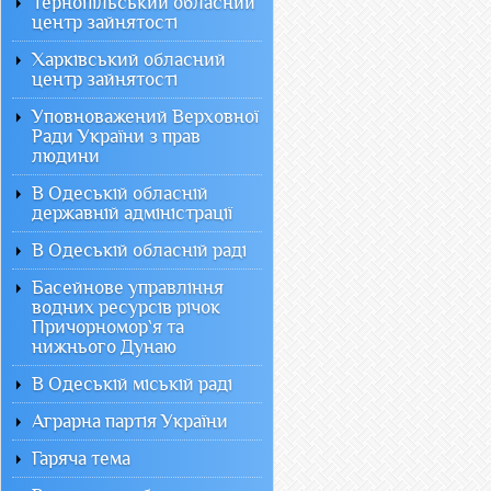
Тернопільський обласний
центр зайнятості
Харківський обласний
центр зайнятості
Уповноважений Верховної
Ради України з прав
людини
В Одеській обласній
державній адміністрації
В Одеській обласній раді
Басейнове управління
водних ресурсів річок
Причорномор`я та
нижнього Дунаю
В Одеській міській раді
Аграрна партія України
Гаряча тема