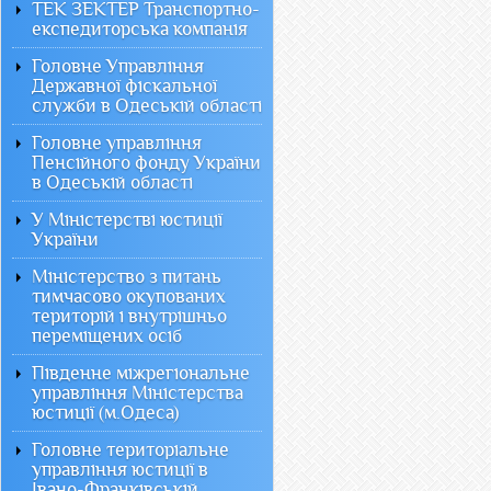
ТЕК ЗЕКТЕР Транспортно-
експедиторська компанія
Головне Управління
Державної фіскальної
служби в Одеській області
Головне управління
Пенсійного фонду України
в Одеській області
У Міністерстві юстиції
України
Міністерство з питань
тимчасово окупованих
територій і внутрішньо
переміщених осіб
Південне міжрегіональне
управління Міністерства
юстиції (м.Одеса)
Головне територіальне
управління юстиції в
Івано-Франківській