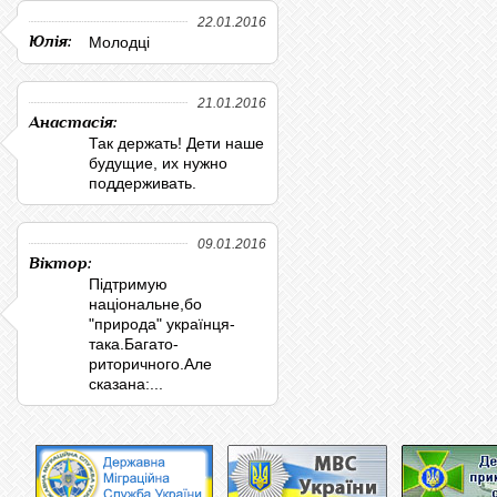
22.01.2016
Юлія:
Молодці
21.01.2016
Анастасія:
Так держать! Дети наше
будущие, их нужно
поддерживать.
09.01.2016
Віктор:
Підтримую
національне,бо
"природа" українця-
така.Багато-
риторичного.Але
сказана:...