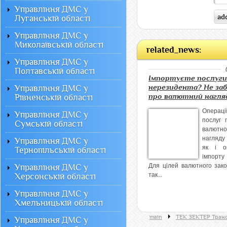
Управління ДМС у
Луганській області
Управління ДМС у
Миколаївській області
related_news:
Управління ДМС у
Полтавській області
Імпортуєте послуги
нерезидента? Не за
Управління ДМС у
про валютний нагля
Рівненській області
Операції
Управління ДМС у
послуг 
Сумській області
валютно
нагляду
Управління ДМС у
як і о
Тернопільській області
імпорту
Для цілей валютного зак
Управління ДМС у
так...
Херсонській області
Управління ДМС у
Хмельницькій області
main
ТЕК ЗЕКТЕР Транс
Управління ДМС у