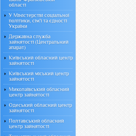
області
У Міністерстві соціальної
політики, сім'ї та єдності
України
Державна служба
зайнятості (Центральний
апарат)
Київський обласний центр
зайнятості
Київський міський центр
зайнятості
Миколаївський обласний
центр зайнятості
Одеський обласний центр
зайнятості
Полтавський обласний
центр зайнятості