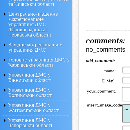
та Київській області
Центрально-південне
міжрегіональне
управління ДМС
(Кіровоградська і
Черкаська області)
comments:
Західне міжрегіональне
no_comments
управління ДМС
Головне управління ДМС у
add_comment:
Харківській області
name:
Управління ДМС у
Вінницькій області
E-Mail:
Управління ДМС у
your_comment:
Волинській області
Управління ДМС у
insert_image_code:
Житомирській області
Управління ДМС у
Запорізькій області