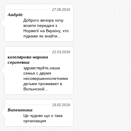
27.06.2016
Андрій:
Доброго вечора хочу
возити передачі з
Норвегії на Вкраїну, хто
підкаже як знайти...
21.03.2016
котлярова марина
сергеевна:
здравствуйте,наша
семья с двумя
несовершеннолетними
детьми проживает в
Волынской...
19.02.2016
Валентина:
Це чудово що є така
організация