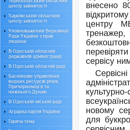
Тернопільський обласний
внесено 80
центр зайнятості
відкритому
Харківський обласний
центр зайнятості
центру М
Уповноважений Верховної
тренаже
Ради України з прав
безкоштов
людини
перевірят
В Одеській обласній
державній адміністрації
сервісу ни
В Одеській обласній раді
Сервісн
Басейнове управління
адміністра
водних ресурсів річок
Причорномор`я та
культурно
нижнього Дунаю
всеукраї
В Одеській міській раді
новому се
Аграрна партія України
для буккро
Гаряча тема
сервісним