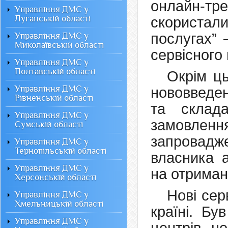
онлайн-тр
Управління ДМС у
Луганській області
скориста
послугах” 
Управління ДМС у
Миколаївській області
сервісного
Управління ДМС у
Полтавській області
Окрім ць
Управління ДМС у
нововведен
Рівненській області
та склад
Управління ДМС у
замовленн
Сумській області
запровадже
Управління ДМС у
Тернопільській області
власника а
Управління ДМС у
на отриман
Херсонській області
Нові сер
Управління ДМС у
Хмельницькій області
країні. Бу
Управління ДМС у