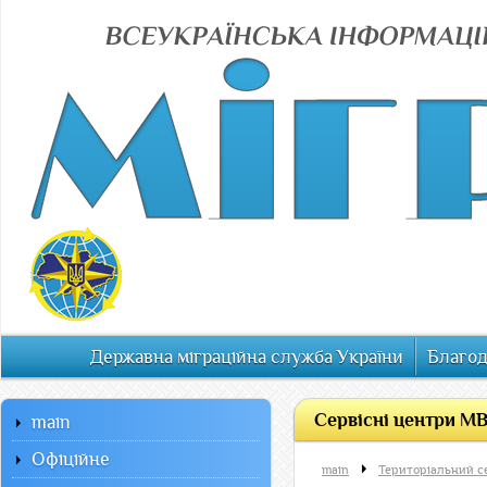
Державна міграційна служба України
Благод
Сервісні центри МВС
main
Офiцiйне
main
Територіальний с