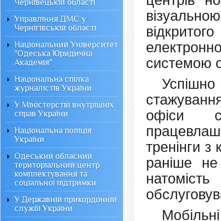
центрів н
Чернівецькій області
візуальною
Управління ДМС у
Чернігівській області
відкрито
електронн
Національний Університет
"Одеська Юридична
системою о
Академія"
Національна спілка
Успішно
журналістів України
стажуванн
У Міністерстві внутрішніх
офіси с
справ України
працевлаш
Національна поліція
України
тренінги з 
Одеський обласний
раніше не
територіальний центр
комплектування та
натомість
соціальної підтримки
обслуговув
У Державній прикордонній
службі України
Мобільн