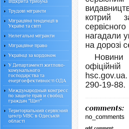
Відкрита трибуна
видавницт
Трудові мігранти
котрий з
Міграційні тенденції в
сервісно
Україні та світі
нагадали у
Нелегальні мігранти
на дорозі 
Міграційне право
Новини 
Українці за кордоном
офіційні
У Департаменті житлово-
комунального
hsc.gov.ua
господарства та
енергоефективності ОДА
290-19-88.
Международный конгресс
по защите прав и свобод
граждан "Щит"
comments:
Територіальний сервісний
центр МВС в Одеській
no_comments
області
add_comment: