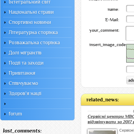
Інтегральний світ
name:
Національні страви
E-Mail:
Спортивні новини
your_comment:
Літературна сторінка
Розважальна сторінка
insert_image_code:
Долі мігрантів
Події та заходи
Привітання
Співчуваємо
Здоров'я нації
related_news:
forum
Сервісні центри МВ
відзвітували за 2017 
last_comments:
Cервіс