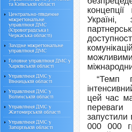
безпреце
та Київській області
концепції
Центрально-південне
Україні, 
міжрегіональне
управління ДМС
партнерськ
(Кіровоградська і
Черкаська області)
доступност
Західне міжрегіональне
комунікаці
управління ДМС
можливими
Головне управління ДМС у
міжнародни
Харківській області
Управління ДМС у
“Темп 
Вінницькій області
інтенсивни
Управління ДМС у
цей час ма
Волинській області
переваги
Управління ДМС у
Житомирській області
запустили 
Управління ДМС у
000 000 г
Запорізькій області