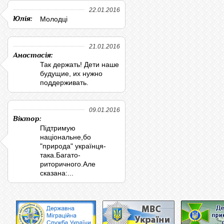
22.01.2016
Юлія:
Молодці
21.01.2016
Анастасія:
Так держать! Дети наше
будущие, их нужно
поддерживать.
09.01.2016
Віктор:
Підтримую
національне,бо
"природа" українця-
така.Багато-
риторичного.Але
сказана:...