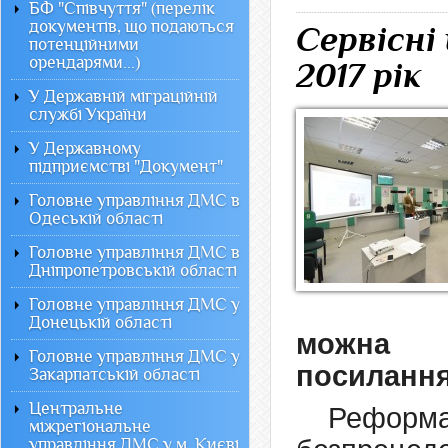
БФ "Співчуття" (перелік
документів, що подаються
Сервісні
потенційними
орендарями...)
2017 рік
У Державній міграційній
службі України
У Державному
підприємстві "Документ"
Головне управління ДМС в
Одеській області
Головне управління ДМС в
Дніпропетровській області
Головне управління ДМС у
Донецькій області
можн
Головне управління ДМС у
посилання
Закарпатській області
Центральне
Реформ
міжрегіональне
управління ДМС у м. Києві