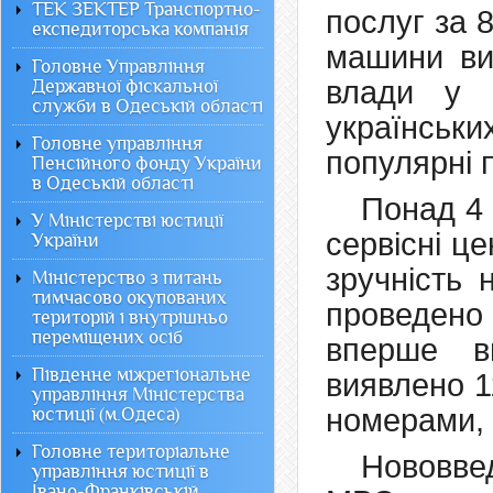
ТЕК ЗЕКТЕР Транспортно-
послуг за 
експедиторська компанія
машини ви
Головне Управління
влади у н
Державної фіскальної
служби в Одеській області
українсь
Головне управління
популярні 
Пенсійного фонду України
в Одеській області
Понад 4 
У Міністерстві юстиції
сервісні ц
України
зручність 
Міністерство з питань
тимчасово окупованих
проведено
територій і внутрішньо
переміщених осіб
вперше в
Південне міжрегіональне
виявлено 1
управління Міністерства
номерами, 
юстиції (м.Одеса)
Головне територіальне
Нововве
управління юстиції в
Івано-Франківській