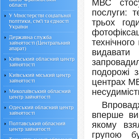
МВС стосу
області
послуги: т
У Міністерстві соціальної
трьох год
політики, сім'ї та єдності
України
фотофіксац
Державна служба
технічного
зайнятості (Центральний
апарат)
видавати
Київський обласний центр
запровади
зайнятості
подорожі з
Київський міський центр
центрах МВ
зайнятості
несудиміст
Миколаївський обласний
центр зайнятості
Впровад
Одеський обласний центр
вперше ви
зайнятості
якому взя
Полтавський обласний
центр зайнятості
групою б