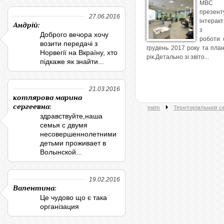
МВС
презент
27.06.2016
інтеракт
Андрій:
з ви
Доброго вечора хочу
роботи 
возити передачі з
грудень 2017 року та пла
Норвегії на Вкраїну, хто
рік.Детально зі звіто...
підкаже як знайти...
21.03.2016
котлярова марина
сергеевна:
main
Територіальний с
здравствуйте,наша
семья с двумя
несовершеннолетними
детьми проживает в
Волынской...
19.02.2016
Валентина:
Це чудово що є така
організация