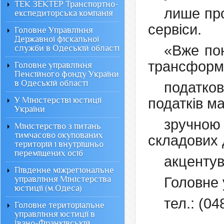
ТЕК ЗЕКТЕР Транспортно-
лише про
експедиторська компанія
сервіси.
Головне Управління
Державної фіскальної
«Вже пон
служби в Одеській області
трансформ
Головне управління
Пенсійного фонду України
в Одеській області
податко
У Міністерстві юстиції
податків м
України
зручною
Міністерство з питань
тимчасово окупованих
складових д
територій і внутрішньо
переміщених осіб
акцентув
Південне міжрегіональне
управління Міністерства
Головне 
юстиції (м.Одеса)
тел.: (04
Головне територіальне
управління юстиції в
Івано-Франківській