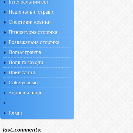
Інтегральний світ
Національні страви
Спортивні новини
Літературна сторінка
Розважальна сторінка
Долі мігрантів
Події та заходи
Привітання
Співчуваємо
Здоров'я нації
forum
last_comments: