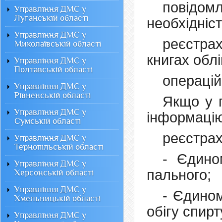
повідом
Управління ДМС у
Луганській області
необхідніс
Управління ДМС у
реєстра
Миколаївській області
книгах обл
Управління ДМС у
Полтавській області
операцій
Управління ДМС у
Рівненській області
Якщо у п
Управління ДМС у
інформаці
Сумській області
реєстрах 
Управління ДМС у
Тернопільській області
- Єдином
Управління ДМС у
пального;
Херсонській області
Управління ДМС у
- Єдином
Хмельницькій області
обігу спирт
Управління ДМС у