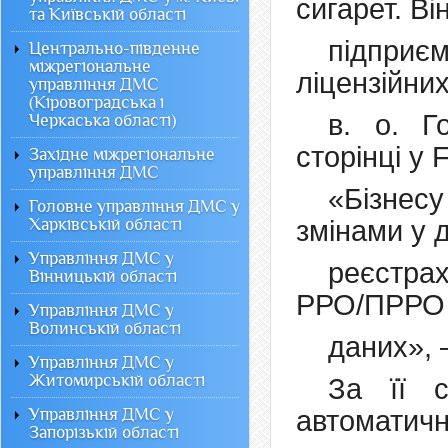
сигарет. В
та Київській області
підприє
Центрально-південне
міжрегіональне
ліцензійни
управління ДМС
(Кіровоградська і
в. о. Г
Черкаська області)
сторінці у 
Західне міжрегіональне
управління ДМС
«Бізнес
Головне управління ДМС у
Харківській області
змінами у 
Управління ДМС у
реєстрах
Вінницькій області
РРО/ПРРО т
Управління ДМС у
Волинській області
даних», 
Управління ДМС у
Житомирській області
За її с
Управління ДМС у
автоматич
Запорізькій області