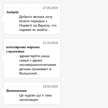
27.06.2016
Андрій:
Доброго вечора хочу
возити передачі з
Норвегії на Вкраїну, хто
підкаже як знайти...
21.03.2016
котлярова марина
сергеевна:
здравствуйте,наша
семья с двумя
несовершеннолетними
детьми проживает в
Волынской...
19.02.2016
Валентина:
Це чудово що є така
організация