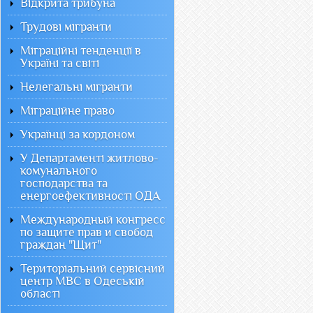
Відкрита трибуна
Трудові мігранти
Міграційні тенденції в
Україні та світі
Нелегальні мігранти
Міграційне право
Українці за кордоном
У Департаменті житлово-
комунального
господарства та
енергоефективності ОДА
Международный конгресс
по защите прав и свобод
граждан "Щит"
Територіальний сервісний
центр МВС в Одеській
області