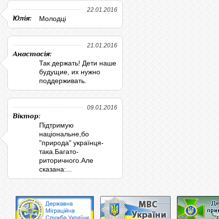
22.01.2016
Юлія:
Молодці
21.01.2016
Анастасія:
Так держать! Дети наше
будущие, их нужно
поддерживать.
09.01.2016
Віктор:
Підтримую
національне,бо
"природа" українця-
така.Багато-
риторичного.Але
сказана:...