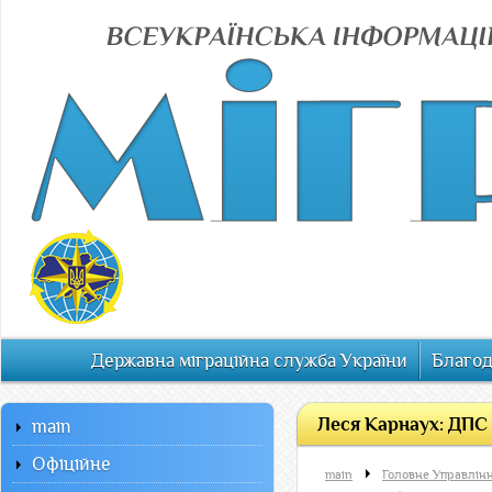
Державна міграційна служба України
Благод
Леся Карнаух: ДПС 
main
Офiцiйне
main
Головне Управлінн