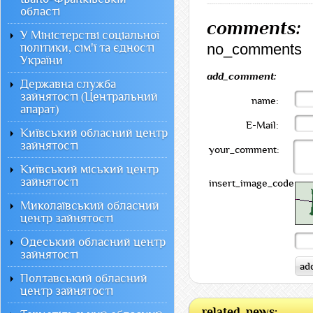
області
comments:
У Міністерстві соціальної
no_comments
політики, сім'ї та єдності
України
add_comment:
Державна служба
зайнятості (Центральний
name:
апарат)
E-Mail:
Київський обласний центр
зайнятості
your_comment:
Київський міський центр
зайнятості
insert_image_code:
Миколаївський обласний
центр зайнятості
Одеський обласний центр
зайнятості
Полтавський обласний
центр зайнятості
related_news: