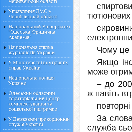
Чернівецькій області
спиртов
Управління ДМС у
тютюнових 
Чернігівській області
сировин
Національний Університет
"Одеська Юридична
електронни
Академія"
Національна спілка
Чому це
журналістів України
Якщо ін
У Міністерстві внутрішніх
справ України
може отрим
Національна поліція
– до 200
України
ж навіть вт
Одеський обласний
територіальний центр
комплектування та
повторні
соціальної підтримки
За слов
У Державній прикордонній
службі України
служба сьо