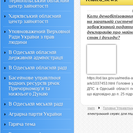
Тернопільський обласний
центр зайнятості
Харківський обласний
Коли демобілізован
центр зайнятості
на загальній системі
зобов’язаний подати
Уповноважений Верховної
декларацію про май
Ради України з прав
стан і доходи?
людини
В Одеській обласній
державній адміністрації
В Одеській обласній раді
Басейнове управління
https://od.tax.gov.ua/media-
водних ресурсів річок
ark/1037453.html Головне 
Причорномор`я та
ДПС в Одеській області п
нижнього Дунаю
що відповідно до п. 25 підр.
В Одеській міській раді
main
Головне Управлінн
Аграрна партія України
електронний сервіс для ліц
Гаряча тема