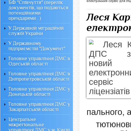
електронний сервіс для ліц
БФ "Співчуття" (перелік
документів, що подаються
потенційними
Леся Кар
орендарями...)
електрон
У Державній міграційній
службі України
У Державному
підприємстві "Документ"
Головне управління ДМС в
Одеській області
Головне управління ДМС в
Дніпропетровській області
Головне управління ДМС у
Донецькій області
Головне управління ДМС у
Закарпатській області
пального, 
Центральне
тютюнов
міжрегіональне
управління ДМС у м. Києві